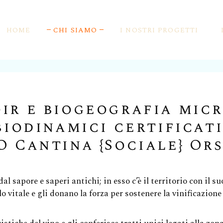
HOME
CHI SIAMO
I NOSTRI PROGETTI
La Storia Di BIO Cantina {Sociale} Orsogn
Siamo Pionieri Per Natur
ir e biogeografia mic
Le Certificazioni
Vale 1MQ Di Biodiversità
 biodinamici certificat
La Vivificazione Dei Vigneti
I Vini Orange
IO Cantina {Sociale} Or
La Biodinamica E I Vini Certificati Demet
Vini Da Uve Appassite
Prodotti Storici
Gli Spumanti Ancestrali
al sapore e saperi antichi; in esso c’è il territorio con il su
Appuntamenti
I Lieviti Selezionati Dai 
 vitale e gli donano la forza per sostenere la vinificazione
Rassegna Stampa
Salviamo La Ligustica!
Dicono Di Noi
I Lieviti Selezionati Dai