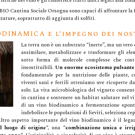
istiche del vino e gli conferisce tratti unici legati alla zona
Il Seme Di Sulla Attiva L
 di BIO Cantina Sociale Orsogna sono capaci di affrontare la
rzature, soprattutto di aggiunta di solfiti.
Pé Nin Perde La Sumente
Dal Filo D’erba Al Filo D
DINAMICA e l’impegno dei nost
Impresa Amica Delle Do
La terra non è un substrato “inerte”, ma un vero
assimilare, metabolizzare e trasformare gli elem
Le Etichette Vola Volé –
sotto forma di molecole complesse che costi
Le Etichette Facilmente 
insostituibili.
Un enorme ecosistema pulsante s
Blockchain
fondamentale per la nutrizione delle piante, 
viventi sani e fertili otteniamo uve ricoperte da
solo. La vita microbiologica del vigneto consent
in cantina e sostenere un habitat salutare nel v
di un vino biodinamico a fermentazione sponta
indebolisce le popolazioni di lieviti, seleziona cep
Altro aspetto importante del vino biodinamico è il legam
l luogo di origine
“, una “
combinazione unica e irripr