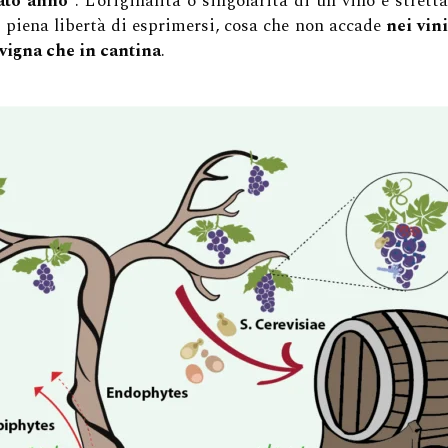
nato anno
“. L’originalità o singolarità di un vino è stret
la piena libertà di esprimersi, cosa che non accade
nei vin
 vigna che in cantina
.