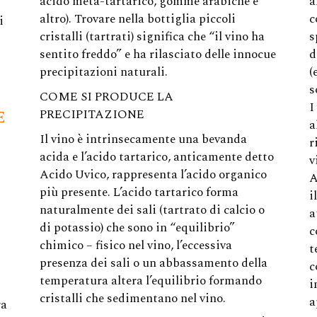
a
acido meta-tartarico, gomme arabiche e
c
altro). Trovare nella bottiglia piccoli
i
s
cristalli (tartrati) significa che “il vino ha
d
sentito freddo” e ha rilasciato delle innocue
(
precipitazioni naturali.
s
COME SI PRODUCE LA
I
E
PRECIPITAZIONE
a
Il vino è intrinsecamente una bevanda
r
acida e l’acido tartarico, anticamente detto
v
Acido Uvico, rappresenta l’acido organico
A
più presente. L’acido tartarico forma
i
naturalmente dei sali (tartrato di calcio o
a
di potassio) che sono in “equilibrio”
c
chimico – fisico nel vino, l’eccessiva
t
presenza dei sali o un abbassamento della
c
temperatura altera l’equilibrio formando
i
cristalli che sedimentano nel vino.
a
ra