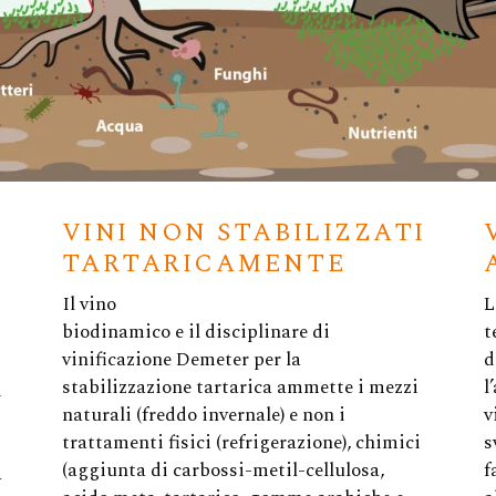
VINI NON STABILIZZATI
TARTARICAMENTE
Il vino
L
t
biodinamico e il disciplinare di
d
vinificazione Demeter per la
l
stabilizzazione tartarica ammette i mezzi
i
v
naturali (freddo invernale) e non i
s
trattamenti fisici (refrigerazione), chimici
f
(aggiunta di carbossi-metil-cellulosa,
a