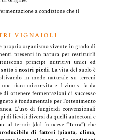
 di origine.
a Vita
 fermentazione a condizione che il
i Lana
ri vignaioli
nne
 e proprio organismo vivente in grado di
enti presenti in natura per restituirli
 Le Api Amiche Della Biodiversità
tuiscono principi nutritivi unici ed
Separabili Dalle Bottiglie
otto i nostri piedi
. La vita del suolo è
coltivando in modo naturale su terreni
 una ricca micro-vita e il vino si fa da
e di ottenere fermentazioni di successo
igneto è fondamentale per l’ottenimento
nea. L’uso di fungicidi convenzionali
pi di lieviti diversi da quelli autoctoni e
e al terroir (dal francese “Terra”) che
oducibile di fattori (pianta, clima,