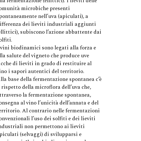
lla fermentazione (ellittici). I lieviti delle
omunità microbiche presenti
pontaneamente nell’uva (apiculati), a
ifferenza dei lieviti industriali aggiunti
ellittici), subiscono l’azione abbattente dai
olfiti.
 vini biodinamici sono legati alla forza e
lla salute del vigneto che produce uve
icche di lieviti in grado di restituire al
ino i sapori autentici del territorio.
lla base della fermentazione spontanea c’è
l rispetto della microflora dell’uva che,
ttraverso la fermentazione spontanea,
onsegna al vino l’unicità dell’annata e del
erritorio. Al contrario nelle fermentazioni
onvenzionali l’uso dei solfiti e dei lieviti
ndustriali non permettono ai lieviti
piculati (selvaggi) di svilupparsi e