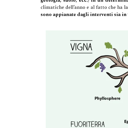
geologia, suolo, ecc.) in un determi
climatiche dell’anno e al fatto che ha 
sono appianate dagli interventi sia in