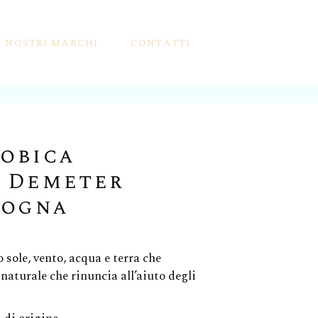
I NOSTRI MARCHI
CONTATTI
a
a
robica
i Demeter
sogna
er
o sole, vento, acqua e terra che
Pollini
 naturale che rinuncia all’aiuto degli
 Frutti Mbriachelli