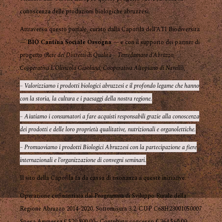
conoscenza delle produzioni biologiche abruzzesi.
Attraverso questo portale, curato dalla Capofila dell’ATI Biodiversità
—
BIO Cantina Sociale Orsogna
— e con il supporto dei partner di
progetto (
Rete dei Distretti di Qualità – Terredamare d’Abruzzo
,
Cooperativa L’Olivicola Casolana
,
Cooperativa Altopiano di Navelli
),
– Valorizziamo i prodotti biologici abruzzesi e il profondo legame che hanno
con la storia, la cultura e i paesaggi della nostra regione.
– Aiutiamo i consumatori a fare acquisti responsabili grazie alla conoscenza
dei prodotti e delle loro proprietà qualitative, nutrizionali e organolettiche.
– Promuoviamo i prodotti Biologici Abruzzesi con la partecipazione a fiere
internazionali e l’organizzazione di convegni seminari.
Il sito della Capofila fa da cassa di risonanza a queste iniziative.
Operazione cofinanziata dal Programma di Sviluppo Rurale della
Regione Abruzzo 2014-2020, Sottomisura 3.2, CUP C68H23001050007
Spesa Ammessa € 520.800,00– Contributo concesso € 364.560,00