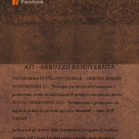
Facebook
ATI – ABRUZZO BIODIVERSITÀ
PROGRAMMA DI SVILUPPO RURALE – ABRUZZO 2014/2020
SOTTOMISURA 3.2 – “Sostegno per attività di informazione e
promozione, svolte da associazioni di produttori nel mercato interno
TIPO DI INTERVENTO 3.2.1 – “Informazione e promozione sui
regimi di qualità dei prodotti agricoli e alimentari” – Anno 2023” –
DPD019
In linea con gli obiettivi della Sottomisura 3.2 e grazie al sostegno
ottenuto dall’Unione Europea questo progetto vuole favorire la