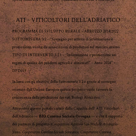
ATI – VITICOLTORI DELL’ADRIATICO
PROGRAMMA DI SVILUPPO RURALE – ABRUZZO 2014/2022
SOTTOMISURA 3.2 – “Sostegno per attività di informazione e
promozione, svolte da associazioni di produttori nel mercato interno
TIPO DI INTERVENTO 3.2.1 – “Informazione e promozione sui
regimi di qualità dei prodotti agricoli e alimentari” – Anno 2024” –
DPD019
In linea con gli obiettivi della Sottomisura 3.2 e grazie al sostegno
ottenuto dall’Unione Europea questo progetto vuole favorire la
conoscenza della produzione dei vini Biologi Abruzzesi.
Attraverso questo portale curato dalla Capofila dell’ ATI Viticoltori
dell’Adriatico —
BIO Cantina Sociale Orsogna
— e con il supporto
dei partners di progetto (
Cooperativa Agricola San Michele Arcangelo-
Vasto, Cooperativa Cantina Sociale Sannitica, Cooperativa Cantina