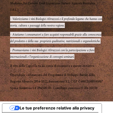
Madonna Del Carmine Eredi Legonziano, Società Agricola Rosarubra
S.R.L.
),
– Valorizziamo i vini Biologici Abruzzesi e il profondo legame che hanno con
storia, cultura e paesaggi della nostra regione.
– Aiutiamo i consumatori a fare acquisti responsabili grazie alla conoscenza
del prodotto e della sua proprietà qualitative, nutrizionali e organolettiche.
– Promuoviamo i vini Biologici Abruzzesi con la partecipazione a fiere
internazionali e l’organizzazione di convegni seminari.
Il sito della Capofila fa da cassa di risonanza a queste iniziative.
Operazione cofinanziata dal Programma di Sviluppo Rurale della
Regione Abruzzo 2014-2022, Sottomisura 3.2, CUP C48H25000100007
Spesa Ammessa € € 294.500,00– Contributo concesso € 206.150,00
Le tue preferenze relative alla privacy