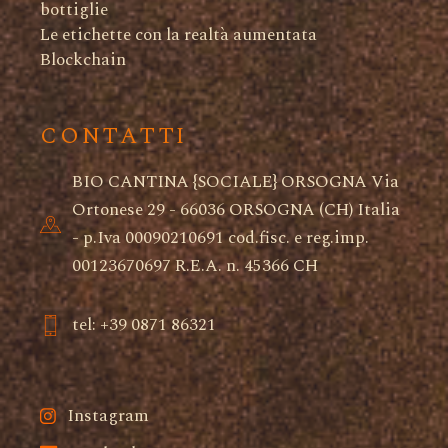
bottiglie
Le etichette con la realtà aumentata
Blockchain
CONTATTI
BIO CANTINA {SOCIALE} ORSOGNA Via
Ortonese 29 - 66036 ORSOGNA (CH) Italia
- p.Iva 00090210691 cod.fisc. e reg.imp.
00123670697 R.E.A. n. 45366 CH
tel: +39 0871 86321
Instagram