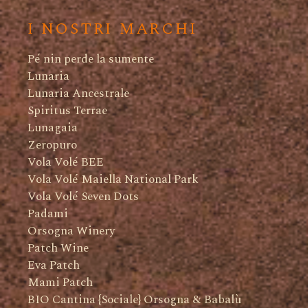
I NOSTRI MARCHI
Pé nin perde la sumente
Lunaria
Lunaria Ancestrale
Spiritus Terrae
Lunagaia
Zeropuro
Vola Volé BEE
Vola Volé Maiella National Park
Vola Volé Seven Dots
Padami
Orsogna Winery
Patch Wine
Eva Patch
Mami Patch
BIO Cantina {Sociale} Orsogna & Babalù