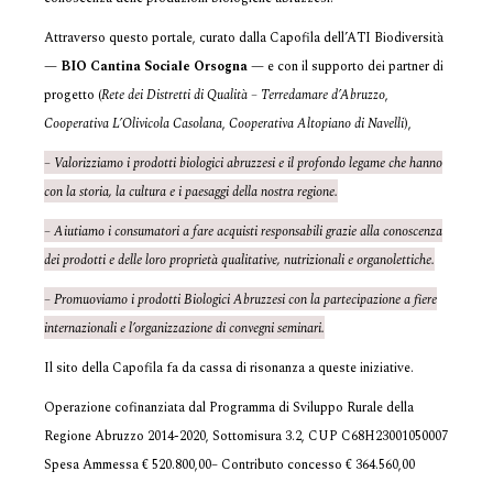
Attraverso questo portale, curato dalla Capofila dell’ATI Biodiversità
—
BIO Cantina Sociale Orsogna
— e con il supporto dei partner di
progetto (
Rete dei Distretti di Qualità – Terredamare d’Abruzzo
,
Cooperativa L’Olivicola Casolana
,
Cooperativa Altopiano di Navelli
),
– Valorizziamo i prodotti biologici abruzzesi e il profondo legame che hanno
con la storia, la cultura e i paesaggi della nostra regione.
– Aiutiamo i consumatori a fare acquisti responsabili grazie alla conoscenza
dei prodotti e delle loro proprietà qualitative, nutrizionali e organolettiche.
– Promuoviamo i prodotti Biologici Abruzzesi con la partecipazione a fiere
internazionali e l’organizzazione di convegni seminari.
Il sito della Capofila fa da cassa di risonanza a queste iniziative.
Operazione cofinanziata dal Programma di Sviluppo Rurale della
Regione Abruzzo 2014-2020, Sottomisura 3.2, CUP C68H23001050007
Spesa Ammessa € 520.800,00– Contributo concesso € 364.560,00