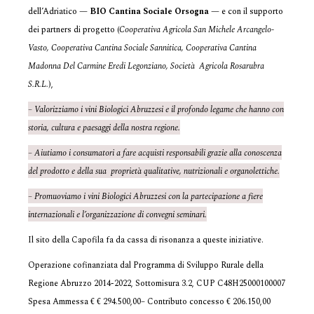
dell’Adriatico —
BIO Cantina Sociale Orsogna
— e con il supporto
dei partners di progetto (
Cooperativa Agricola San Michele Arcangelo-
Vasto, Cooperativa Cantina Sociale Sannitica, Cooperativa Cantina
Madonna Del Carmine Eredi Legonziano, Società Agricola Rosarubra
S.R.L.
),
– Valorizziamo i vini Biologici Abruzzesi e il profondo legame che hanno con
storia, cultura e paesaggi della nostra regione.
– Aiutiamo i consumatori a fare acquisti responsabili grazie alla conoscenza
del prodotto e della sua proprietà qualitative, nutrizionali e organolettiche.
– Promuoviamo i vini Biologici Abruzzesi con la partecipazione a fiere
internazionali e l’organizzazione di convegni seminari.
Il sito della Capofila fa da cassa di risonanza a queste iniziative.
Operazione cofinanziata dal Programma di Sviluppo Rurale della
Regione Abruzzo 2014-2022, Sottomisura 3.2, CUP C48H25000100007
Spesa Ammessa € € 294.500,00– Contributo concesso € 206.150,00