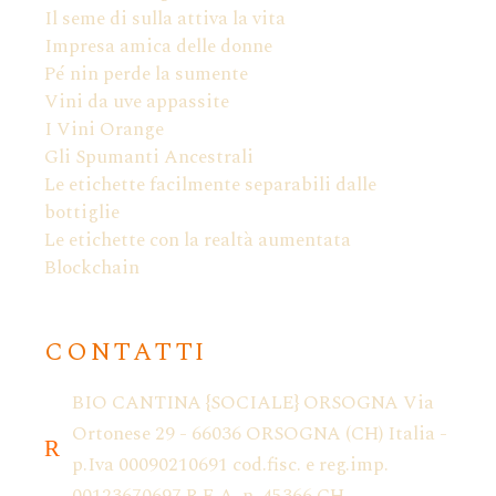
Il seme di sulla attiva la vita
Impresa amica delle donne
Pé nin perde la sumente
Vini da uve appassite
I Vini Orange
Gli Spumanti Ancestrali
Le etichette facilmente separabili dalle
bottiglie
Le etichette con la realtà aumentata
Blockchain
CONTATTI
BIO CANTINA {SOCIALE} ORSOGNA Via
Ortonese 29 - 66036 ORSOGNA (CH) Italia -
p.Iva 00090210691 cod.fisc. e reg.imp.
00123670697 R.E.A. n. 45366 CH