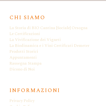
CHI SIAMO
La Storia di BIO Cantina {Sociale} Orsogna
Le Certificazioni
La Vivificazione dei Vigneti
La Biodinamica e i Vini Certificati Demeter
Prodotti Storici
Appuntamenti
Rassegna Stampa
Dicono di Noi
INFORMAZIONI
Privacy Policy