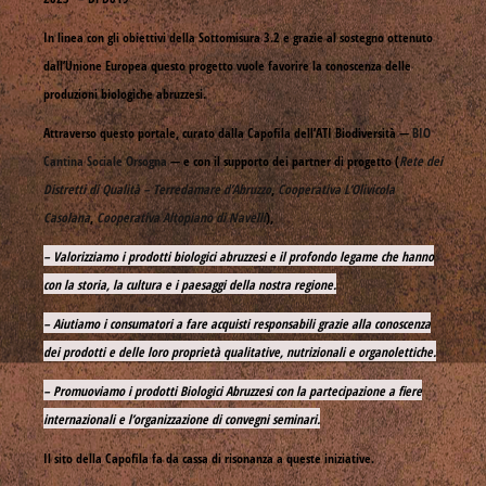
In linea con gli obiettivi della Sottomisura 3.2 e grazie al sostegno ottenuto
dall’Unione Europea questo progetto vuole favorire la conoscenza delle
produzioni biologiche abruzzesi.
Attraverso questo portale, curato dalla Capofila dell’ATI Biodiversità —
BIO
Cantina Sociale Orsogna
— e con il supporto dei partner di progetto (
Rete dei
Distretti di Qualità – Terredamare d’Abruzzo
,
Cooperativa L’Olivicola
Casolana
,
Cooperativa Altopiano di Navelli
),
– Valorizziamo i prodotti biologici abruzzesi e il profondo legame che hanno
con la storia, la cultura e i paesaggi della nostra regione.
– Aiutiamo i consumatori a fare acquisti responsabili grazie alla conoscenza
dei prodotti e delle loro proprietà qualitative, nutrizionali e organolettiche.
– Promuoviamo i prodotti Biologici Abruzzesi con la partecipazione a fiere
internazionali e l’organizzazione di convegni seminari.
Il sito della Capofila fa da cassa di risonanza a queste iniziative.