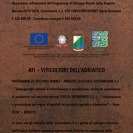
Operazione cofinanziata dal Programma di Sviluppo Rurale della Regione
Abruzzo 2014-2020, Sottomisura 3.2, CUP C68H23001050007 Spesa Ammessa
€ 520.800,00– Contributo concesso € 364.560,00
ATI – VITICOLTORI DELL’ADRIATICO
PROGRAMMA DI SVILUPPO RURALE – ABRUZZO 2014/2022 SOTTOMISURA 3.2
– “Sostegno per attività di informazione e promozione, svolte da associazioni
di produttori nel mercato interno TIPO DI INTERVENTO 3.2.1 – “Informazione
e promozione sui regimi di qualità dei prodotti agricoli e alimentari” – Anno
2024” – DPD019
In linea con gli obiettivi della Sottomisura 3.2 e grazie al sostegno ottenuto
dall’Unione Europea questo progetto vuole favorire la conoscenza della