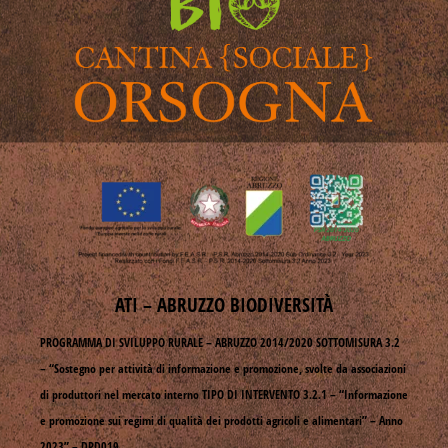
ATI – ABRUZZO BIODIVERSITÀ
PROGRAMMA DI SVILUPPO RURALE – ABRUZZO 2014/2020 SOTTOMISURA 3.2
– “Sostegno per attività di informazione e promozione, svolte da associazioni
di produttori nel mercato interno TIPO DI INTERVENTO 3.2.1 – “Informazione
e promozione sui regimi di qualità dei prodotti agricoli e alimentari” – Anno
2023” – DPD019