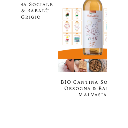
Orsogna & Babalù
BIO
Malvasia
Or
Vino da uve appassite
ina Sociale
a & Babalù
lvasia