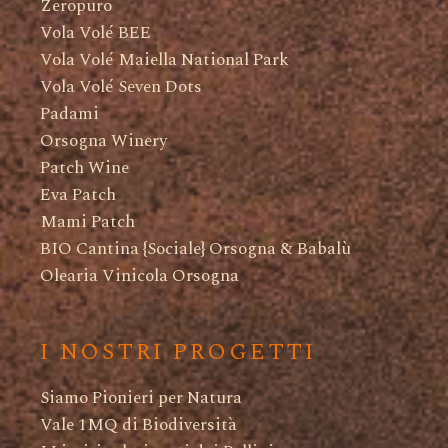
Zeropuro
Vola Volé BEE
Vola Volé Maiella National Park
Vola Volé Seven Dots
Padami
Orsogna Winery
Patch Wine
Eva Patch
Mami Patch
BIO Cantina {Sociale} Orsogna & Babalù
Olearia Vinicola Orsogna
I NOSTRI PROGETTI
Siamo Pionieri per Natura
Vale 1MQ di Biodiversità