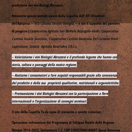
produzione dei vini Biologi Abruzzesi.
Attraverso questo portale curato dalla Capofila dell’ ATI Viticoltori
dell’Adriatico —
BIO Cantina Sociale Orsogna
— e con il supporto dei partners
di progetto (
Cooperativa Agricola San Michele Arcangelo-Vasto, Cooperativa
Cantina Sociale Sannitica, Cooperativa Cantina Madonna Del Carmine Eredi
Legonziano, Società Agricola Rosarubra S.R.L.
),
– Valorizziamo i vini Biologici Abruzzesi e il profondo legame che hanno con
storia, cultura e paesaggi della nostra regione.
– Aiutiamo i consumatori a fare acquisti responsabili grazie alla conoscenza
del prodotto e della sua proprietà qualitative, nutrizionali e organolettiche.
– Promuoviamo i vini Biologici Abruzzesi con la partecipazione a fiere
internazionali e l’organizzazione di convegni seminari.
Il sito della Capofila fa da cassa di risonanza a queste iniziative.
Operazione cofinanziata dal Programma di Sviluppo Rurale della Regione
Abruzzo 2014-2022, Sottomisura 3.2, CUP C48H25000100007 Spesa Ammessa