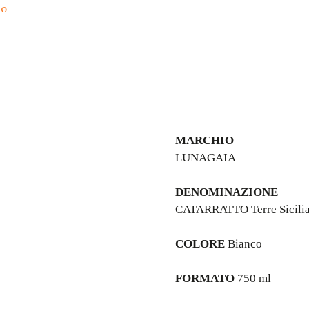
Il Seme Di Sulla Attiva La Vita
Pé Nin Perde La Sumente
Dal Filo D’erba Al Filo Di Lana
Impresa Amica Delle Donne
Le Etichette Vola Volé – Le Api Amiche 
Le Etichette Facilmente Separabili Dal
LUNAGAIA

Blockchain
DENOMINAZIONE
CATARRATTO Terre Sicilia
COLORE
 Bianco

FORMATO
 750 ml
