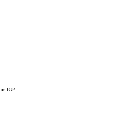
Della Biodiversità
le Bottiglie
ne IGP
