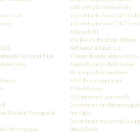
Vale 1MQ di Biodiversità
ncestrale
I Lieviti selezionati dai Polli
Terrae
I Lieviti selezionati dai frutt
Mbriachelli
Dal filo d’erba al filo di lana
 BEE
Salviamo la ligustica!
 Maiella National Park
Il seme di sulla attiva la vita
 Seven Dots
Impresa amica delle donne
Pé nin perde la sumente
Winery
Vini da uve appassite
ne
I Vini Orange
Gli Spumanti Ancestrali
ch
Le etichette facilmente separ
na {Sociale} Orsogna &
bottiglie
Le etichette con la realtà au
inicola Orsogna
Blockchain