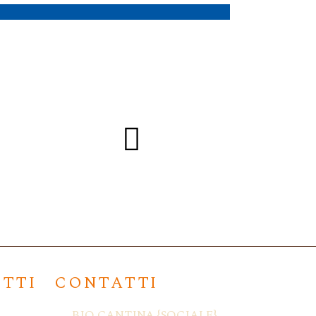
LUNAGAIA
Mandricardo Catarrat
ETTI
CONTATTI
BIO CANTINA {SOCIALE}