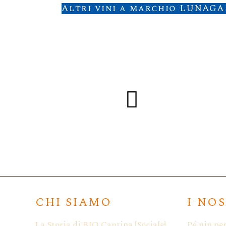
Altri vini a marchio LUNAGA
LUNAGA
Sicili
CHI SIAMO
I NO
La Storia di BIO Cantina {Sociale}
Pé nin pe