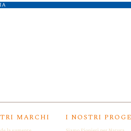
IA
IA Agramante
a DOP Grillo
STRI MARCHI
I NOSTRI PROG
rde la sumente
Siamo Pionieri per Natura