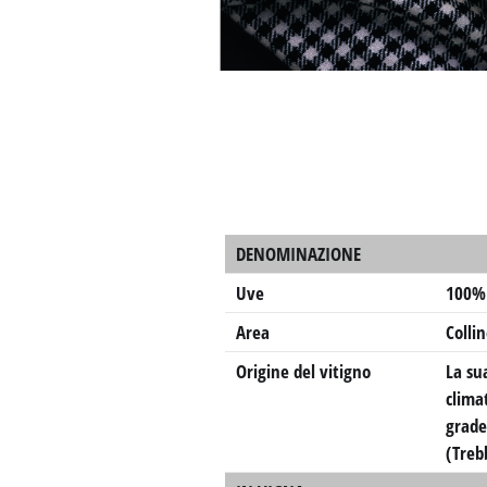
DENOMINAZIONE
Uve
100% 
Area
Collin
Origine del vitigno
La su
clima
grade
(Treb