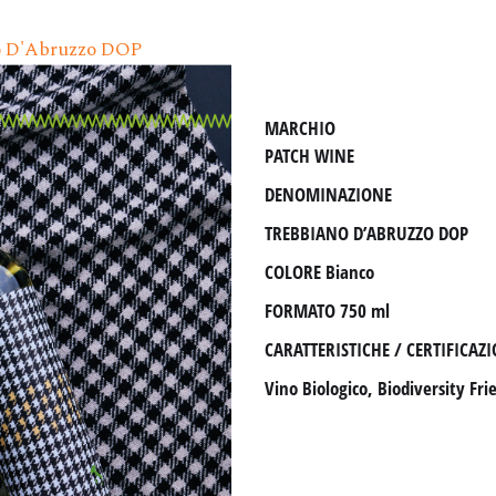
Il Seme Di Sulla Attiva La 
Pé Nin Perde La Sumente
Dal Filo D’erba Al Filo Di
MARCHIO
Impresa Amica Delle Donn
PATCH WINE
Le Etichette Vola Volé – L
DENOMINAZIONE
Le Etichette Facilmente Se
TREBBIANO D’ABRUZZO DOP
COLORE
Bianco
Blockchain
FORMATO
750 ml
CARATTERISTICHE / CERTIFICAZ
Vino Biologico, Biodiversity Fr