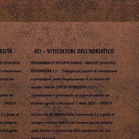
RSITÀ
ATI – VITICOLTORI DELL’ADRIATICO
ZO 2014/2020
PROGRAMMA DI SVILUPPO RURALE – ABRUZZO 2014/2022
i informazione
SOTTOMISURA 3.2 – “Sostegno per attività di informazione
uttori nel
e promozione, svolte da associazioni di produttori nel
–
mercato interno TIPO DI INTERVENTO 3.2.1 –
ualità dei
“Informazione e promozione sui regimi di qualità dei
3” – DPD019
prodotti agricoli e alimentari” – Anno 2024” – DPD019
.2 e grazie al
In linea con gli obiettivi della Sottomisura 3.2 e grazie al
sto progetto
sostegno ottenuto dall’Unione Europea questo progetto
i biologiche
vuole favorire la conoscenza della produzione dei vini
Biologi Abruzzesi.