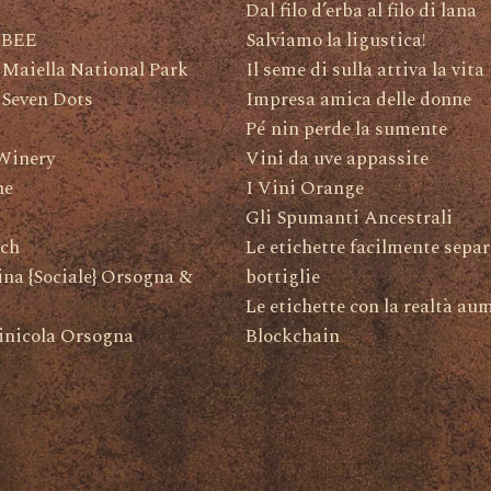
Dal filo d’erba al filo di lana
 BEE
Salviamo la ligustica!
 Maiella National Park
Il seme di sulla attiva la vita
 Seven Dots
Impresa amica delle donne
Pé nin perde la sumente
Winery
Vini da uve appassite
ne
I Vini Orange
Gli Spumanti Ancestrali
ch
Le etichette facilmente separ
na {Sociale} Orsogna &
bottiglie
Le etichette con la realtà au
inicola Orsogna
Blockchain