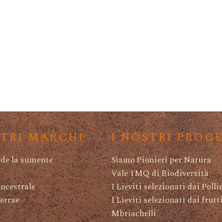
STRI MARCHI
I NOSTRI PROG
rde la sumente
Siamo Pionieri per Natura
Vale 1MQ di Biodiversità
ncestrale
I Lieviti selezionati dai Polli
Terrae
I Lieviti selezionati dai frutt
Mbriachelli