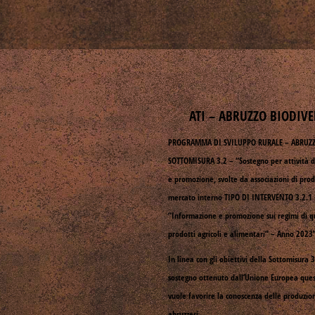
ATI – ABRUZZO BIODIVE
PROGRAMMA DI SVILUPPO RURALE – ABRUZ
SOTTOMISURA 3.2 – “Sostegno per attività d
e promozione, svolte da associazioni di prod
mercato interno TIPO DI INTERVENTO 3.2.1 
“Informazione e promozione sui regimi di q
prodotti agricoli e alimentari” – Anno 202
In linea con gli obiettivi della Sottomisura 3
sostegno ottenuto dall’Unione Europea que
vuole favorire la conoscenza delle produzion
abruzzesi.