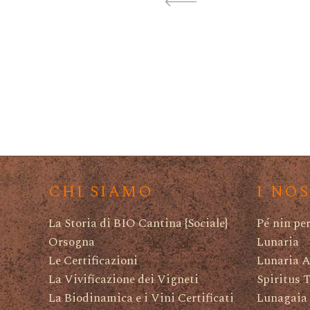
CHI SIAMO
I NO
La Storia di BIO Cantina {Sociale}
Pé nin pe
Orsogna
Lunaria
Le Certificazioni
Lunaria A
La Vivificazione dei Vigneti
Spiritus 
La Biodinamica e i Vini Certificati
Lunagaia