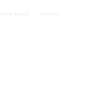
 NOSTRI MARCHI
CONTATTI
llini
rutti Mbriachelli