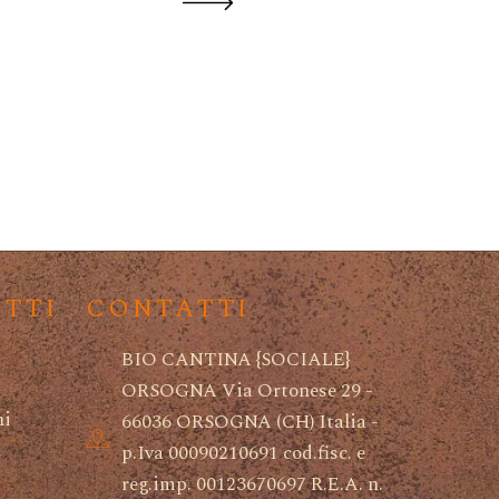
PATCH 
PATCH WINE
Cerasu
Pinot Grigio
D’Abruzz
ETTI
CONTATTI
BIO CANTINA {SOCIALE}
ORSOGNA Via Ortonese 29 -
ni
66036 ORSOGNA (CH) Italia -
i
p.Iva 00090210691 cod.fisc. e
reg.imp. 00123670697 R.E.A. n.