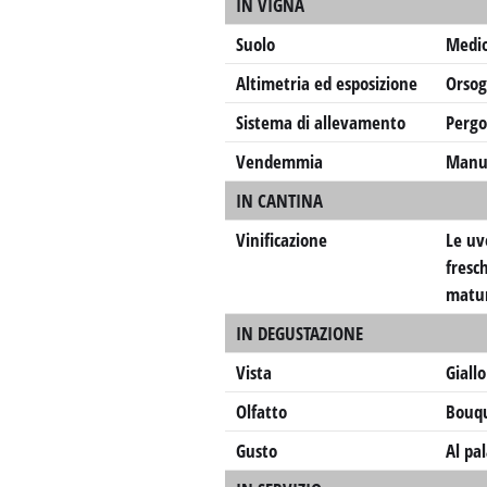
IN VIGNA
Suolo
Medio
Altimetria ed esposizione
Orsog
Sistema di allevamento
Pergo
Vendemmia
Manu
IN CANTINA
Vinificazione
Le uv
fresc
matur
IN DEGUSTAZIONE
Vista
Giallo
Olfatto
Bouqu
Gusto
Al pa