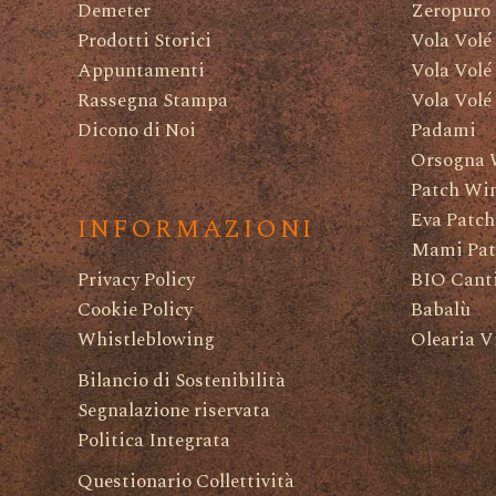
Demeter
Zeropuro
Prodotti Storici
Vola Volé
Appuntamenti
Vola Volé
Rassegna Stampa
Vola Volé
Dicono di Noi
Padami
Orsogna 
Patch Wi
Eva Patch
INFORMAZIONI
Mami Pat
Privacy Policy
BIO Canti
Cookie Policy
Babalù
Whistleblowing
Olearia V
Bilancio di Sostenibilità
Segnalazione riservata
Politica Integrata
Questionario Collettività