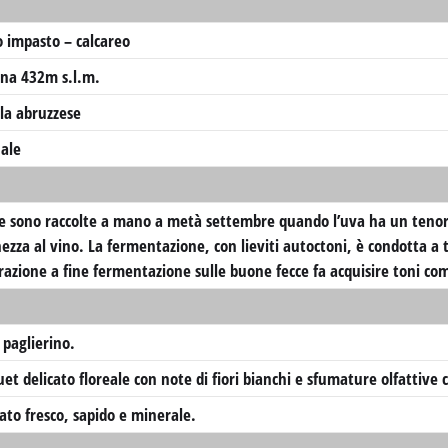
 impasto – calcareo
na 432m s.l.m.
la abruzzese
ale
e sono raccolte a mano a metà settembre quando l’uva ha un tenore
hezza al vino. La fermentazione, con lieviti autoctoni, è condotta a
azione a fine fermentazione sulle buone fecce fa acquisire toni com
 paglierino.
et delicato floreale con note di fiori bianchi e sfumature olfattive c
lato fresco, sapido e minerale.