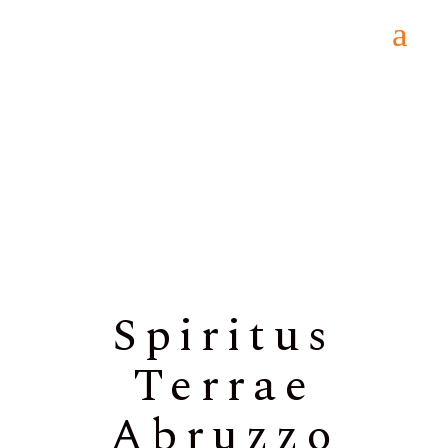
Home
/
BIANCO
/ Spiritus Terrae Abruzzo
Passerina DOP
Spiritus
Terrae
Abruzzo