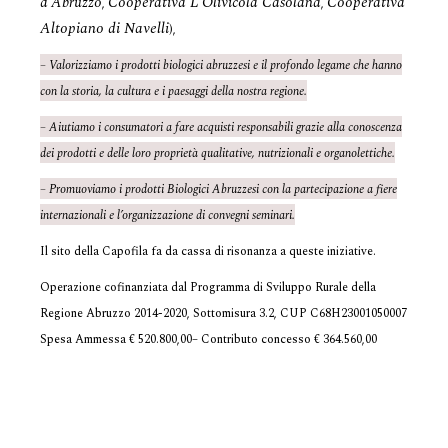
d’Abruzzo
Cooperativa L’Olivicola Casolana
Cooperativa
,
,
Altopiano di Navelli
),
– Valorizziamo i prodotti biologici abruzzesi e il profondo legame che hanno
con la storia, la cultura e i paesaggi della nostra regione.
– Aiutiamo i consumatori a fare acquisti responsabili grazie alla conoscenza
dei prodotti e delle loro proprietà qualitative, nutrizionali e organolettiche.
– Promuoviamo i prodotti Biologici Abruzzesi con la partecipazione a fiere
internazionali e l’organizzazione di convegni seminari.
Il sito della Capofila fa da cassa di risonanza a queste iniziative.
Operazione cofinanziata dal Programma di Sviluppo Rurale della
Regione Abruzzo 2014-2020, Sottomisura 3.2, CUP C68H23001050007
Spesa Ammessa € 520.800,00– Contributo concesso € 364.560,00