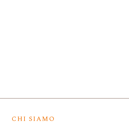
Spiritus Terrae
Spiritus
Abruzzo Passerina
Abruzzo P
DOP
DO
CHI SIAMO