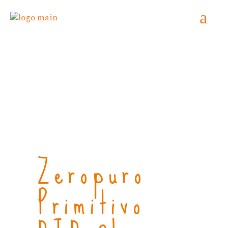
Home
/
Senza solfiti aggiunti
/ Zeropuro
Primitivo BIB 3L
Zeropuro
Primitivo