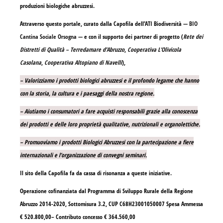
produzioni biologiche abruzzesi.
Attraverso questo portale, curato dalla Capofila dell’ATI Biodiversità —
BIO
Cantina Sociale Orsogna
— e con il supporto dei partner di progetto (
Rete dei
Distretti di Qualità – Terredamare d’Abruzzo
,
Cooperativa L’Olivicola
Casolana
,
Cooperativa Altopiano di Navelli
),
– Valorizziamo i prodotti biologici abruzzesi e il profondo legame che hanno
con la storia, la cultura e i paesaggi della nostra regione.
– Aiutiamo i consumatori a fare acquisti responsabili grazie alla conoscenza
dei prodotti e delle loro proprietà qualitative, nutrizionali e organolettiche.
– Promuoviamo i prodotti Biologici Abruzzesi con la partecipazione a fiere
internazionali e l’organizzazione di convegni seminari.
Il sito della Capofila fa da cassa di risonanza a queste iniziative.
Operazione cofinanziata dal Programma di Sviluppo Rurale della Regione
Abruzzo 2014-2020, Sottomisura 3.2, CUP C68H23001050007 Spesa Ammessa
€ 520.800,00– Contributo concesso € 364.560,00