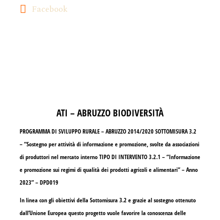
Facebook
ATI – ABRUZZO BIODIVERSITÀ
PROGRAMMA DI SVILUPPO RURALE – ABRUZZO 2014/2020 SOTTOMISURA 3.2
– “Sostegno per attività di informazione e promozione, svolte da associazioni
di produttori nel mercato interno TIPO DI INTERVENTO 3.2.1 – “Informazione
e promozione sui regimi di qualità dei prodotti agricoli e alimentari” – Anno
2023” – DPD019
In linea con gli obiettivi della Sottomisura 3.2 e grazie al sostegno ottenuto
dall’Unione Europea questo progetto vuole favorire la conoscenza delle