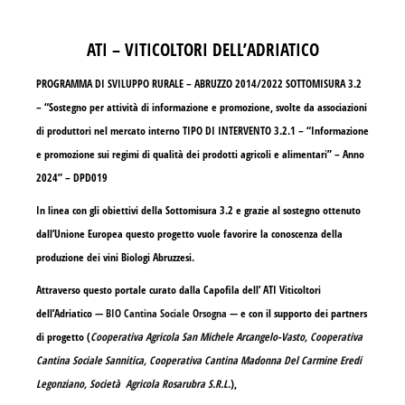
ATI – VITICOLTORI DELL’ADRIATICO
PROGRAMMA DI SVILUPPO RURALE – ABRUZZO 2014/2022 SOTTOMISURA 3.2
– “Sostegno per attività di informazione e promozione, svolte da associazioni
di produttori nel mercato interno TIPO DI INTERVENTO 3.2.1 – “Informazione
e promozione sui regimi di qualità dei prodotti agricoli e alimentari” – Anno
2024” – DPD019
In linea con gli obiettivi della Sottomisura 3.2 e grazie al sostegno ottenuto
dall’Unione Europea questo progetto vuole favorire la conoscenza della
produzione dei vini Biologi Abruzzesi.
Attraverso questo portale curato dalla Capofila dell’ ATI Viticoltori
dell’Adriatico —
BIO Cantina Sociale Orsogna
— e con il supporto dei partners
di progetto (
Cooperativa Agricola San Michele Arcangelo-Vasto, Cooperativa
Cantina Sociale Sannitica, Cooperativa Cantina Madonna Del Carmine Eredi
Legonziano, Società Agricola Rosarubra S.R.L.
),