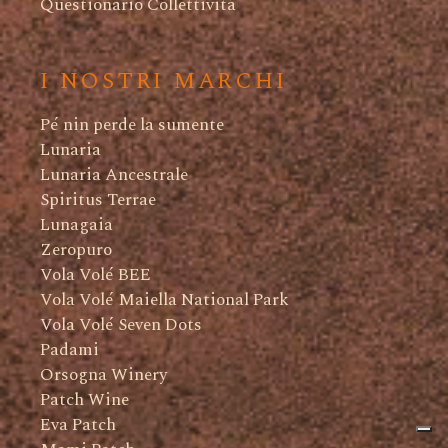
Questionario Collettività
I NOSTRI MARCHI
Pé nin perde la sumente
Lunaria
Lunaria Ancestrale
Spiritus Terrae
Lunagaia
Zeropuro
Vola Volé BEE
Vola Volé Maiella National Park
Vola Volé Seven Dots
Padami
Orsogna Winery
Patch Wine
Eva Patch