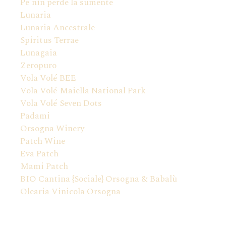
Pé nin perde la sumente
Lunaria
Lunaria Ancestrale
Spiritus Terrae
Lunagaia
Zeropuro
Vola Volé BEE
Vola Volé Maiella National Park
Vola Volé Seven Dots
Padami
Orsogna Winery
Patch Wine
Eva Patch
Mami Patch
BIO Cantina {Sociale} Orsogna & Babalù
Olearia Vinicola Orsogna