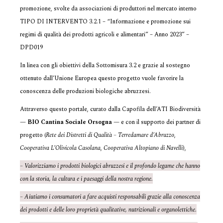
promozione, svolte da associazioni di produttori nel mercato interno
TIPO DI INTERVENTO 3.2.1 – “Informazione e promozione sui
regimi di qualità dei prodotti agricoli e alimentari” – Anno 2023” –
DPD019
In linea con gli obiettivi della Sottomisura 3.2 e grazie al sostegno
ottenuto dall’Unione Europea questo progetto vuole favorire la
conoscenza delle produzioni biologiche abruzzesi.
Attraverso questo portale, curato dalla Capofila dell’ATI Biodiversità
—
BIO Cantina Sociale Orsogna
— e con il supporto dei partner di
progetto (
Rete dei Distretti di Qualità – Terredamare d’Abruzzo
,
Cooperativa L’Olivicola Casolana
,
Cooperativa Altopiano di Navelli
),
– Valorizziamo i prodotti biologici abruzzesi e il profondo legame che hanno
con la storia, la cultura e i paesaggi della nostra regione.
– Aiutiamo i consumatori a fare acquisti responsabili grazie alla conoscenza
dei prodotti e delle loro proprietà qualitative, nutrizionali e organolettiche.