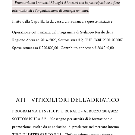
– Promuoviamo i prodotti Biologici Abruzzesi con la partecipazione a fiere
internazionali e l’organizzazione di convegni seminari.
Il sito della Capofila fa da cassa di risonanza a queste iniziative.
Operazione cofinanziata dal Programma di Sviluppo Rurale della
Regione Abruzzo 2014-2020, Sottomisura 3.2, CUP C68H23001050007
Spesa Ammessa € 520.800,00– Contributo concesso € 364.560,00
ATI – VITICOLTORI DELL’ADRIATICO
PROGRAMMA DI SVILUPPO RURALE – ABRUZZO 2014/2022
SOTTOMISURA 3.2 – “Sostegno per attività di informazione e
promozione, svolte da associazioni di produttori nel mercato interno
TIPO DI INTERVENTO 3.2.1 – “Informazione e promozione sui