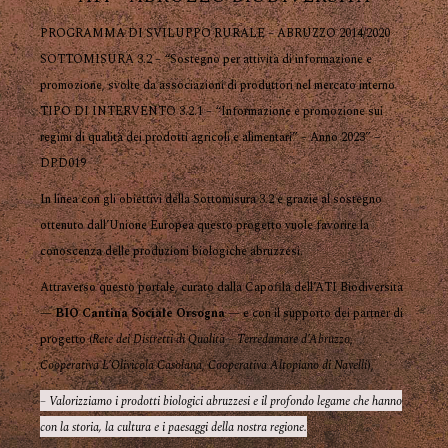
PROGRAMMA DI SVILUPPO RURALE – ABRUZZO 2014/2020
SOTTOMISURA 3.2 – “Sostegno per attività di informazione e
promozione, svolte da associazioni di produttori nel mercato interno
TIPO DI INTERVENTO 3.2.1 – “Informazione e promozione sui
regimi di qualità dei prodotti agricoli e alimentari” – Anno 2023” –
DPD019
In linea con gli obiettivi della Sottomisura 3.2 e grazie al sostegno
ottenuto dall’Unione Europea questo progetto vuole favorire la
conoscenza delle produzioni biologiche abruzzesi.
Attraverso questo portale, curato dalla Capofila dell’ATI Biodiversità
—
BIO Cantina Sociale Orsogna
— e con il supporto dei partner di
progetto (
Rete dei Distretti di Qualità – Terredamare d’Abruzzo
,
Cooperativa L’Olivicola Casolana
,
Cooperativa Altopiano di Navelli
),
– Valorizziamo i prodotti biologici abruzzesi e il profondo legame che hanno
con la storia, la cultura e i paesaggi della nostra regione.