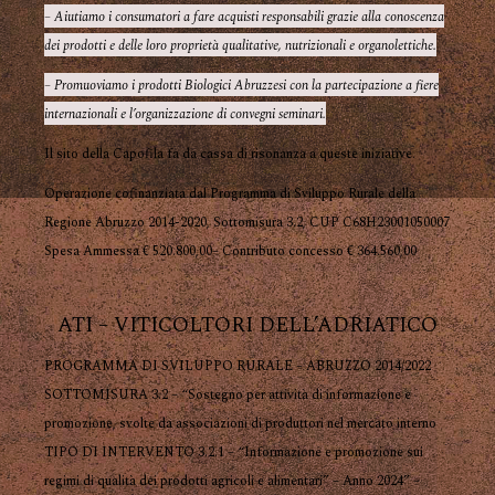
– Aiutiamo i consumatori a fare acquisti responsabili grazie alla conoscenza
dei prodotti e delle loro proprietà qualitative, nutrizionali e organolettiche.
– Promuoviamo i prodotti Biologici Abruzzesi con la partecipazione a fiere
internazionali e l’organizzazione di convegni seminari.
Il sito della Capofila fa da cassa di risonanza a queste iniziative.
Operazione cofinanziata dal Programma di Sviluppo Rurale della
Regione Abruzzo 2014-2020, Sottomisura 3.2, CUP C68H23001050007
Spesa Ammessa € 520.800,00– Contributo concesso € 364.560,00
ATI – VITICOLTORI DELL’ADRIATICO
PROGRAMMA DI SVILUPPO RURALE – ABRUZZO 2014/2022
SOTTOMISURA 3.2 – “Sostegno per attività di informazione e
promozione, svolte da associazioni di produttori nel mercato interno
TIPO DI INTERVENTO 3.2.1 – “Informazione e promozione sui
regimi di qualità dei prodotti agricoli e alimentari” – Anno 2024” –