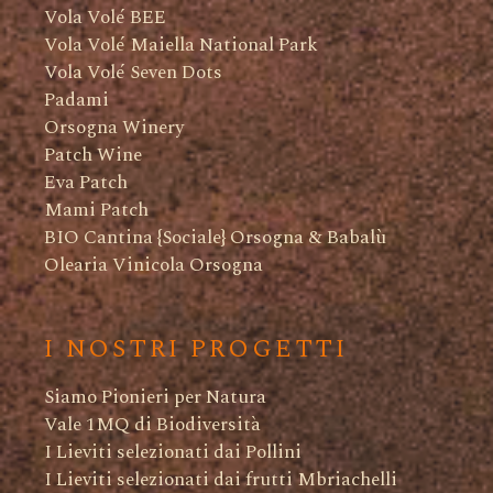
Vola Volé BEE
Vola Volé Maiella National Park
Vola Volé Seven Dots
Padami
Orsogna Winery
Patch Wine
Eva Patch
Mami Patch
BIO Cantina {Sociale} Orsogna & Babalù
Olearia Vinicola Orsogna
I NOSTRI PROGETTI
Siamo Pionieri per Natura
Vale 1MQ di Biodiversità
I Lieviti selezionati dai Pollini
I Lieviti selezionati dai frutti Mbriachelli