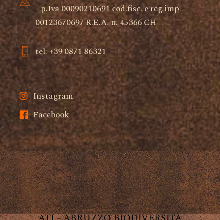
- p.Iva 00090210691 cod.fisc. e reg.imp.
00123670697 R.E.A. n. 45366 CH
tel: +39 0871 86321
Instagram
Facebook
ATI – ABRUZZO BIODIVERSITÀ