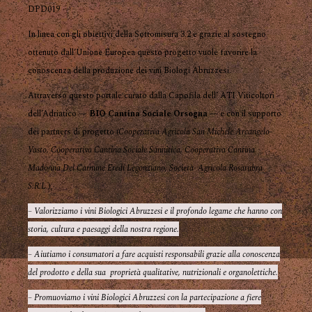
DPD019
In linea con gli obiettivi della Sottomisura 3.2 e grazie al sostegno
ottenuto dall’Unione Europea questo progetto vuole favorire la
conoscenza della produzione dei vini Biologi Abruzzesi.
Attraverso questo portale curato dalla Capofila dell’ ATI Viticoltori
dell’Adriatico —
BIO Cantina Sociale Orsogna
— e con il supporto
dei partners di progetto (
Cooperativa Agricola San Michele Arcangelo-
Vasto, Cooperativa Cantina Sociale Sannitica, Cooperativa Cantina
Madonna Del Carmine Eredi Legonziano, Società Agricola Rosarubra
S.R.L.
),
– Valorizziamo i vini Biologici Abruzzesi e il profondo legame che hanno con
storia, cultura e paesaggi della nostra regione.
– Aiutiamo i consumatori a fare acquisti responsabili grazie alla conoscenza
del prodotto e della sua proprietà qualitative, nutrizionali e organolettiche.
– Promuoviamo i vini Biologici Abruzzesi con la partecipazione a fiere