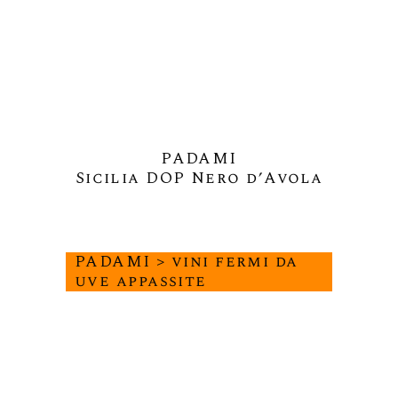
PADAMI
Sicilia DOP Nero d’Avola
PADAMI > vini fermi da
uve appassite