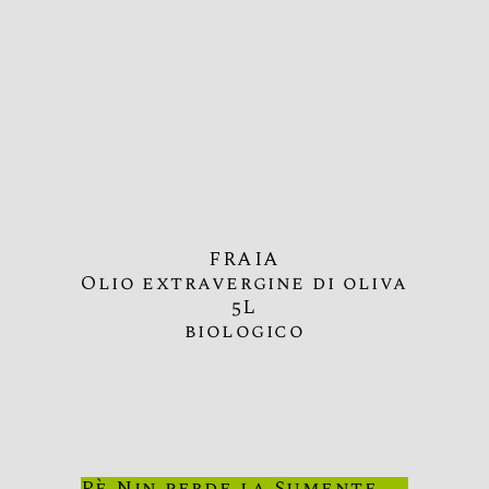
FRAIA
Olio extravergine di oliva
5L
biologico
Pè Nin perde la Sumente –