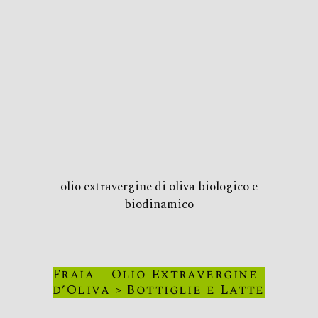
olio extravergine di oliva biologico e
biodinamico
Fraia – Olio Extravergine
d’Oliva > Bottiglie e Latte