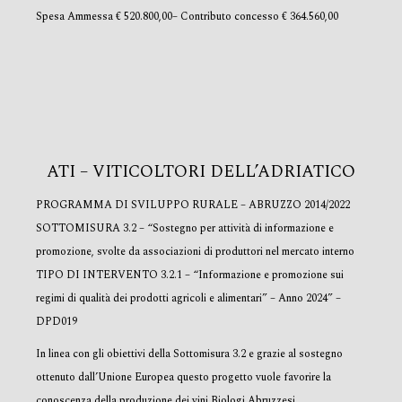
Spesa Ammessa € 520.800,00– Contributo concesso € 364.560,00
ATI – VITICOLTORI DELL’ADRIATICO
PROGRAMMA DI SVILUPPO RURALE – ABRUZZO 2014/2022
SOTTOMISURA 3.2 – “Sostegno per attività di informazione e
promozione, svolte da associazioni di produttori nel mercato interno
TIPO DI INTERVENTO 3.2.1 – “Informazione e promozione sui
regimi di qualità dei prodotti agricoli e alimentari” – Anno 2024” –
DPD019
In linea con gli obiettivi della Sottomisura 3.2 e grazie al sostegno
ottenuto dall’Unione Europea questo progetto vuole favorire la
conoscenza della produzione dei vini Biologi Abruzzesi.