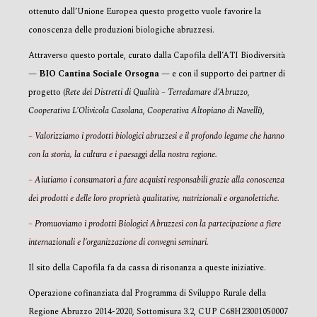
ottenuto dall’Unione Europea questo progetto vuole favorire la
conoscenza delle produzioni biologiche abruzzesi.
Attraverso questo portale, curato dalla Capofila dell’ATI Biodiversità
—
BIO Cantina Sociale Orsogna
— e con il supporto dei partner di
progetto (
Rete dei Distretti di Qualità – Terredamare d’Abruzzo
,
Cooperativa L’Olivicola Casolana
,
Cooperativa Altopiano di Navelli
),
– Valorizziamo i prodotti biologici abruzzesi e il profondo legame che hanno
con la storia, la cultura e i paesaggi della nostra regione.
– Aiutiamo i consumatori a fare acquisti responsabili grazie alla conoscenza
dei prodotti e delle loro proprietà qualitative, nutrizionali e organolettiche.
– Promuoviamo i prodotti Biologici Abruzzesi con la partecipazione a fiere
internazionali e l’organizzazione di convegni seminari.
Il sito della Capofila fa da cassa di risonanza a queste iniziative.
Operazione cofinanziata dal Programma di Sviluppo Rurale della
Regione Abruzzo 2014-2020, Sottomisura 3.2, CUP C68H23001050007