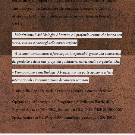
dei partners di progetto (
Cooperativa Agricola San Michele Arcangelo-
Vasto, Cooperativa Cantina Sociale Sannitica, Cooperativa Cantina
Madonna Del Carmine Eredi Legonziano, Società Agricola Rosarubra
S.R.L.
),
– Valorizziamo i vini Biologici Abruzzesi e il profondo legame che hanno con
storia, cultura e paesaggi della nostra regione.
– Aiutiamo i consumatori a fare acquisti responsabili grazie alla conoscenza
del prodotto e della sua proprietà qualitative, nutrizionali e organolettiche.
– Promuoviamo i vini Biologici Abruzzesi con la partecipazione a fiere
internazionali e l’organizzazione di convegni seminari.
Il sito della Capofila fa da cassa di risonanza a queste iniziative.
Operazione cofinanziata dal Programma di Sviluppo Rurale della
Regione Abruzzo 2014-2022, Sottomisura 3.2, CUP C48H25000100007
Spesa Ammessa € € 294.500,00– Contributo concesso € 206.150,00