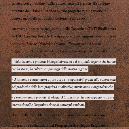
In linea con gli obiettivi della Sottomisura 3.2 e grazie al sostegno
ottenuto dall’Unione Europea questo progetto vuole favorire la
conoscenza delle produzioni biologiche abruzzesi.
Attraverso questo portale, curato dalla Capofila dell’ATI Biodiversità
—
BIO Cantina Sociale Orsogna
— e con il supporto dei partner di
progetto (
Rete dei Distretti di Qualità – Terredamare d’Abruzzo
,
Cooperativa L’Olivicola Casolana
,
Cooperativa Altopiano di Navelli
),
– Valorizziamo i prodotti biologici abruzzesi e il profondo legame che hanno
con la storia, la cultura e i paesaggi della nostra regione.
– Aiutiamo i consumatori a fare acquisti responsabili grazie alla conoscenza
dei prodotti e delle loro proprietà qualitative, nutrizionali e organolettiche.
– Promuoviamo i prodotti Biologici Abruzzesi con la partecipazione a fiere
internazionali e l’organizzazione di convegni seminari.
Il sito della Capofila fa da cassa di risonanza a queste iniziative.
Operazione cofinanziata dal Programma di Sviluppo Rurale della