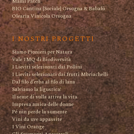
Mami Patch
BIO Cantina {Sociale} Orsogna & Babalù
Olearia Vinicola Orsogna
I NOSTRI PROGETTI
Siamo Pionieri per Natura
Vale 1MQ di Biodiversità
I Lieviti selezionati dai Pollini
I Lieviti selezionati dai frutti Mbriachelli
Dal filo d’erba al filo di lana
Salviamo la ligustica!
Il seme di sulla attiva la vita
Impresa amica delle donne
Pé nin perde la sumente
Vini da uve appassite
I Vini Orange