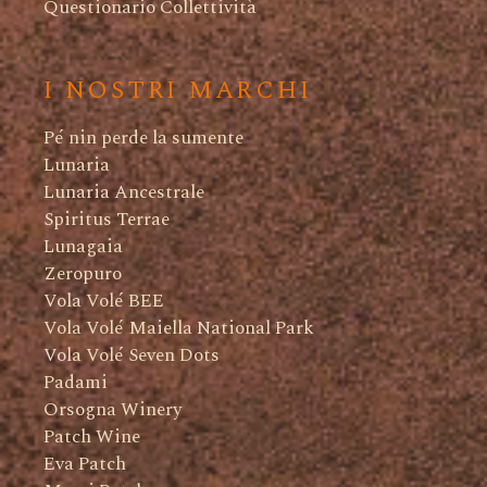
Questionario Collettività
I NOSTRI MARCHI
Pé nin perde la sumente
Lunaria
Lunaria Ancestrale
Spiritus Terrae
Lunagaia
Zeropuro
Vola Volé BEE
Vola Volé Maiella National Park
Vola Volé Seven Dots
Padami
Orsogna Winery
Patch Wine
Eva Patch