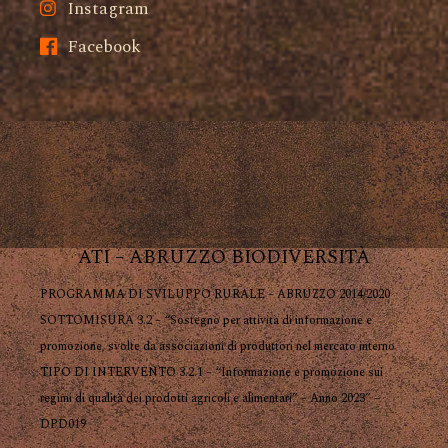
Instagram
Facebook
ATI – ABRUZZO BIODIVERSITÀ
PROGRAMMA DI SVILUPPO RURALE – ABRUZZO 2014/2020
SOTTOMISURA 3.2 – “Sostegno per attività di informazione e
promozione, svolte da associazioni di produttori nel mercato interno
TIPO DI INTERVENTO 3.2.1 – “Informazione e promozione sui
regimi di qualità dei prodotti agricoli e alimentari” – Anno 2023” –
DPD019