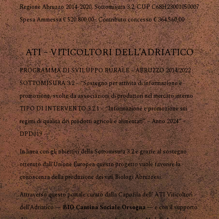
Regione Abruzzo 2014-2020, Sottomisura 3.2, CUP C68H23001050007
Spesa Ammessa € 520.800,00– Contributo concesso € 364.560,00
ATI – VITICOLTORI DELL’ADRIATICO
PROGRAMMA DI SVILUPPO RURALE – ABRUZZO 2014/2022
SOTTOMISURA 3.2 – “Sostegno per attività di informazione e
promozione, svolte da associazioni di produttori nel mercato interno
TIPO DI INTERVENTO 3.2.1 – “Informazione e promozione sui
regimi di qualità dei prodotti agricoli e alimentari” – Anno 2024” –
DPD019
In linea con gli obiettivi della Sottomisura 3.2 e grazie al sostegno
ottenuto dall’Unione Europea questo progetto vuole favorire la
conoscenza della produzione dei vini Biologi Abruzzesi.
Attraverso questo portale curato dalla Capofila dell’ ATI Viticoltori
dell’Adriatico —
BIO Cantina Sociale Orsogna
— e con il supporto