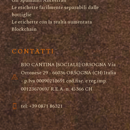
Gli Spumanti Ancestrali
Le etichette facilmente separabili dalle
bottiglie
Le etichette con la realtà aumentata
Blockchain
CONTATTI
BIO CANTINA {SOCIALE} ORSOGNA Via
Ortonese 29 - 66036 ORSOGNA (CH) Italia
- p.Iva 00090210691 cod.fisc. e reg.imp.
00123670697 R.E.A. n. 45366 CH
tel: +39 0871 86321