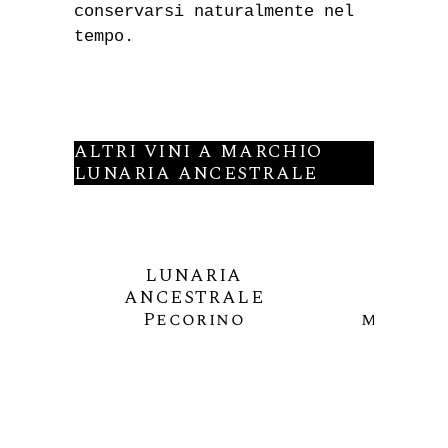
conservarsi naturalmente nel
tempo.
ALTRI VINI A MARCHIO
LUNARIA ANCESTRALE
LUNARIA
LUN
ANCESTRALE
ANCE
Pecorino
malvasi