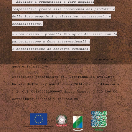
– Aiutiamo i consumatori a fare acquisti
responsabili grazie alla conoscenza dei prodotti e
delle loro proprietà qualitative, nutrizionali e
organolettiche.
– Promuoviamo i prodotti Biologici Abruzzesi con la
partecipazione a fiere internazionali e
l’organizzazione di convegni seminari.
Il sito della Capofila fa da cassa di risonanza a
queste iniziative.
Operazione cofinanziata dal Programma di Sviluppo
Rurale della Regione Abruzzo 2014-2020, Sottomisura
3.2, CUP C68H23001050007 Spesa Ammessa € 520.800,00–
Contributo concesso € 364.560,00