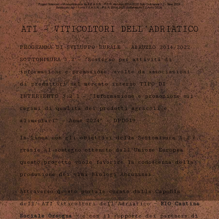
ATI – VITICOLTORI DELL’ADRIATICO
PROGRAMMA DI SVILUPPO RURALE – ABRUZZO 2014/2022
SOTTOMISURA 3.2 – “Sostegno per attività di
informazione e promozione, svolte da associazioni
di produttori nel mercato interno TIPO DI
INTERVENTO 3.2.1 – “Informazione e promozione sui
regimi di qualità dei prodotti agricoli e
alimentari” – Anno 2024” – DPD019
In linea con gli obiettivi della Sottomisura 3.2 e
grazie al sostegno ottenuto dall’Unione Europea
questo progetto vuole favorire la conoscenza della
produzione dei vini Biologi Abruzzesi.
Attraverso questo portale curato dalla Capofila
dell’ ATI Viticoltori dell’Adriatico —
BIO Cantina
Sociale Orsogna
— e con il supporto dei partners di