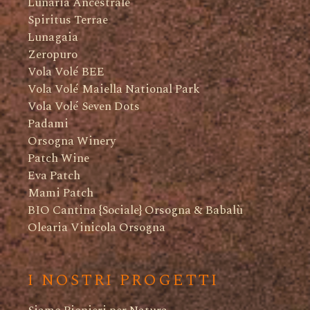
Lunaria Ancestrale
Spiritus Terrae
Lunagaia
Zeropuro
Vola Volé BEE
Vola Volé Maiella National Park
Vola Volé Seven Dots
Padami
Orsogna Winery
Patch Wine
Eva Patch
Mami Patch
BIO Cantina {Sociale} Orsogna & Babalù
Olearia Vinicola Orsogna
I NOSTRI PROGETTI