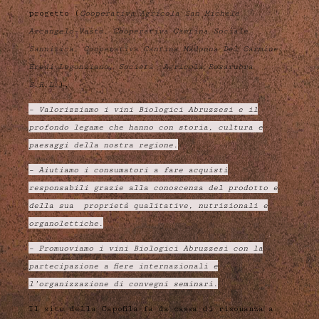
progetto (
Cooperativa Agricola San Michele
Arcangelo-Vasto, Cooperativa Cantina Sociale
Sannitica, Cooperativa Cantina Madonna Del Carmine
Eredi Legonziano, Società Agricola Rosarubra
S.R.L.
),
– Valorizziamo i vini Biologici Abruzzesi e il
profondo legame che hanno con storia, cultura e
paesaggi della nostra regione.
– Aiutiamo i consumatori a fare acquisti
responsabili grazie alla conoscenza del prodotto e
della sua proprietà qualitative, nutrizionali e
organolettiche.
– Promuoviamo i vini Biologici Abruzzesi con la
partecipazione a fiere internazionali e
l’organizzazione di convegni seminari.
Il sito della Capofila fa da cassa di risonanza a