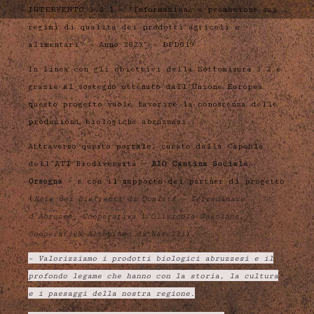
INTERVENTO 3.2.1 – “Informazione e promozione sui
regimi di qualità dei prodotti agricoli e
alimentari” – Anno 2023” – DPD019
In linea con gli obiettivi della Sottomisura 3.2 e
grazie al sostegno ottenuto dall’Unione Europea
questo progetto vuole favorire la conoscenza delle
produzioni biologiche abruzzesi.
Attraverso questo portale, curato dalla Capofila
dell’ATI Biodiversità —
BIO Cantina Sociale
Orsogna
— e con il supporto dei partner di progetto
(
Rete dei Distretti di Qualità – Terredamare
d’Abruzzo
,
Cooperativa L’Olivicola Casolana
,
Cooperativa Altopiano di Navelli
),
– Valorizziamo i prodotti biologici abruzzesi e il
profondo legame che hanno con la storia, la cultura
e i paesaggi della nostra regione.