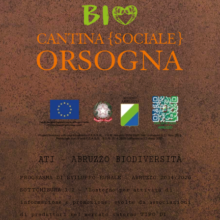
ATI – ABRUZZO BIODIVERSITÀ
PROGRAMMA DI SVILUPPO RURALE – ABRUZZO 2014/2020
SOTTOMISURA 3.2 – “Sostegno per attività di
informazione e promozione, svolte da associazioni
di produttori nel mercato interno TIPO DI