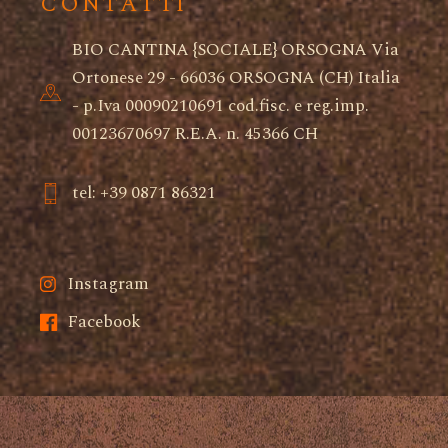
CONTATTI
BIO CANTINA {SOCIALE} ORSOGNA Via
Ortonese 29 - 66036 ORSOGNA (CH) Italia
- p.Iva 00090210691 cod.fisc. e reg.imp.
00123670697 R.E.A. n. 45366 CH
tel: +39 0871 86321
Instagram
Facebook