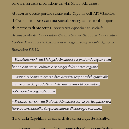
conoscenza della produzione dei vini Biologi Abruzzesi.
Attraverso questo portale curato dalla Capofila dell’ ATI Viticoltori
dell’Adriatico —
BIO Cantina Sociale Orsogna
— e con il supporto
dei partners di progetto (
Cooperativa Agricola San Michele
Arcangelo-Vasto, Cooperativa Cantina Sociale Sannitica, Cooperativa
Cantina Madonna Del Carmine Eredi Legonziano, Società Agricola
Rosarubra S.R.L.
),
– Valorizziamo i vini Biologici Abruzzesi e il profondo legame che
hanno con storia, cultura e paesaggi della nostra regione.
– Aiutiamo i consumatori a fare acquisti responsabili grazie alla
conoscenza del prodotto e della sua proprietà qualitative,
nutrizionali e organolettiche.
– Promuoviamo i vini Biologici Abruzzesi con la partecipazione a
fiere internazionali e l’organizzazione di convegni seminari.
Il sito della Capofila fa da cassa di risonanza a queste iniziative.
Operazione cofinanziata dal Programma di Sviluppo Rurale della