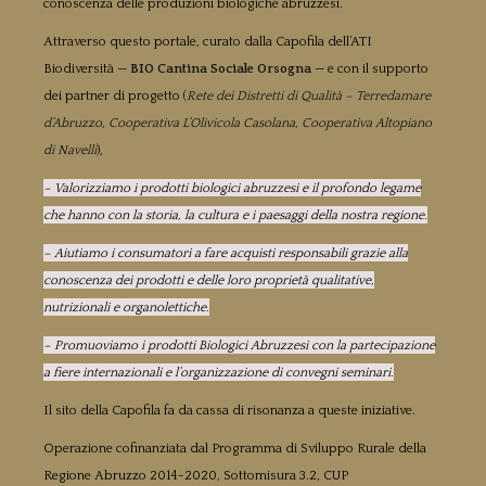
conoscenza delle produzioni biologiche abruzzesi.
Attraverso questo portale, curato dalla Capofila dell’ATI
Biodiversità —
BIO Cantina Sociale Orsogna
— e con il supporto
dei partner di progetto (
Rete dei Distretti di Qualità – Terredamare
d’Abruzzo
,
Cooperativa L’Olivicola Casolana
,
Cooperativa Altopiano
di Navelli
),
– Valorizziamo i prodotti biologici abruzzesi e il profondo legame
che hanno con la storia, la cultura e i paesaggi della nostra regione.
– Aiutiamo i consumatori a fare acquisti responsabili grazie alla
conoscenza dei prodotti e delle loro proprietà qualitative,
nutrizionali e organolettiche.
– Promuoviamo i prodotti Biologici Abruzzesi con la partecipazione
a fiere internazionali e l’organizzazione di convegni seminari.
Il sito della Capofila fa da cassa di risonanza a queste iniziative.
Operazione cofinanziata dal Programma di Sviluppo Rurale della
Regione Abruzzo 2014-2020, Sottomisura 3.2, CUP