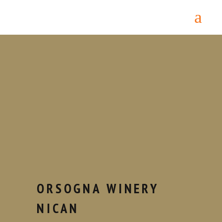
Home
/
ORSOGNA WINERY
/ ORSOGNA
WINERY NICAN MONTEPULCIANO
D’ABRUZZO DOP RISERVA 2017
ORSOGNA WINERY
NICAN