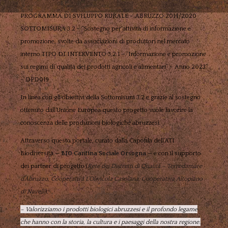
PROGRAMMA DI SVILUPPO RURALE – ABRUZZO 2014/2020
SOTTOMISURA 3.2 – “Sostegno per attività di informazione e
promozione, svolte da associazioni di produttori nel mercato
interno TIPO DI INTERVENTO 3.2.1 – “Informazione e promozione
sui regimi di qualità dei prodotti agricoli e alimentari” – Anno 2023”
– DPD019
In linea con gli obiettivi della Sottomisura 3.2 e grazie al sostegno
ottenuto dall’Unione Europea questo progetto vuole favorire la
conoscenza delle produzioni biologiche abruzzesi.
Attraverso questo portale, curato dalla Capofila dell’ATI
Biodiversità —
BIO Cantina Sociale Orsogna
— e con il supporto
dei partner di progetto (
Rete dei Distretti di Qualità – Terredamare
d’Abruzzo
,
Cooperativa L’Olivicola Casolana
,
Cooperativa Altopiano
di Navelli
),
– Valorizziamo i prodotti biologici abruzzesi e il profondo legame
che hanno con la storia, la cultura e i paesaggi della nostra regione.