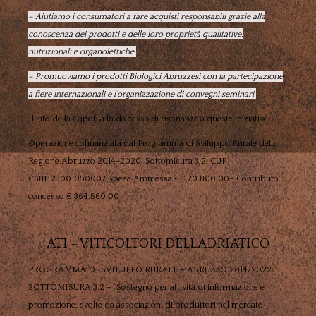
– Aiutiamo i consumatori a fare acquisti responsabili grazie alla
conoscenza dei prodotti e delle loro proprietà qualitative,
nutrizionali e organolettiche.
– Promuoviamo i prodotti Biologici Abruzzesi con la partecipazione
a fiere internazionali e l’organizzazione di convegni seminari.
Il sito della Capofila fa da cassa di risonanza a queste iniziative.
Operazione cofinanziata dal Programma di Sviluppo Rurale della
Regione Abruzzo 2014-2020, Sottomisura 3.2, CUP
C68H23001050007 Spesa Ammessa € 520.800,00– Contributo
concesso € 364.560,00
ATI – VITICOLTORI DELL’ADRIATICO
PROGRAMMA DI SVILUPPO RURALE – ABRUZZO 2014/2022
SOTTOMISURA 3.2 – “Sostegno per attività di informazione e
promozione, svolte da associazioni di produttori nel mercato