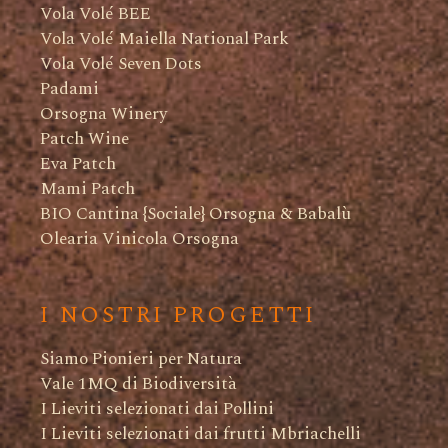
Vola Volé BEE
Vola Volé Maiella National Park
Vola Volé Seven Dots
Padami
Orsogna Winery
Patch Wine
Eva Patch
Mami Patch
BIO Cantina {Sociale} Orsogna & Babalù
Olearia Vinicola Orsogna
I NOSTRI PROGETTI
Siamo Pionieri per Natura
Vale 1MQ di Biodiversità
I Lieviti selezionati dai Pollini
I Lieviti selezionati dai frutti Mbriachelli