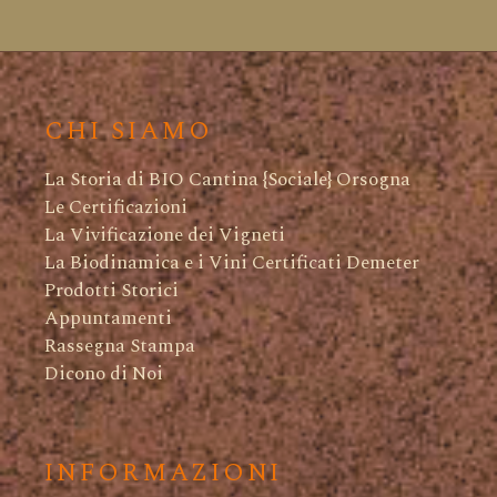
CHI SIAMO
La Storia di BIO Cantina {Sociale} Orsogna
Le Certificazioni
La Vivificazione dei Vigneti
La Biodinamica e i Vini Certificati Demeter
Prodotti Storici
Appuntamenti
Rassegna Stampa
Dicono di Noi
INFORMAZIONI