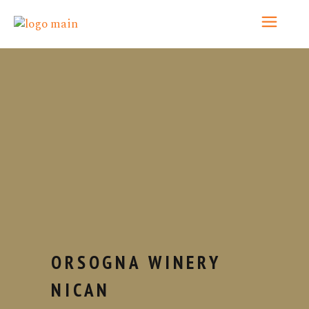
Home
/
ORSOGNA WINERY
/ ORSOGNA
WINERY NICAN MONTEPULCIANO
D’ABRUZZO DOP RISERVA 2018
ORSOGNA WINERY
NICAN