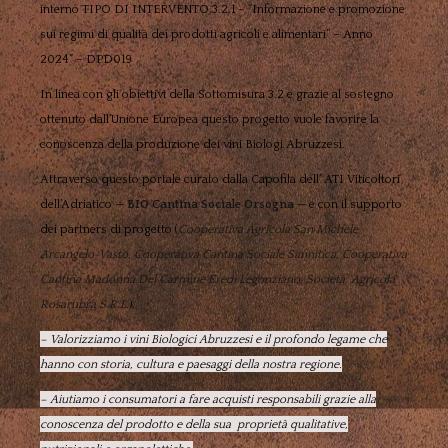
interno TIPO DI INTERVENTO 3.2.1 – “Informazione e promozione
sui regimi di qualità dei prodotti agricoli e alimentari” – Anno
2024” – DPD019
In linea con gli obiettivi della Sottomisura 3.2 e grazie al sostegno
ottenuto dall’Unione Europea questo progetto vuole favorire la
conoscenza della produzione dei vini Biologi Abruzzesi.
Attraverso questo portale curato dalla Capofila dell’ ATI Viticoltori
dell’Adriatico —
BIO Cantina Sociale Orsogna
— e con il supporto
dei partners di progetto (
Cooperativa Agricola San Michele
Arcangelo-Vasto, Cooperativa Cantina Sociale Sannitica, Cooperativa
Cantina Madonna Del Carmine Eredi Legonziano, Società Agricola
Rosarubra S.R.L.
),
– Valorizziamo i vini Biologici Abruzzesi e il profondo legame che
hanno con storia, cultura e paesaggi della nostra regione.
– Aiutiamo i consumatori a fare acquisti responsabili grazie alla
conoscenza del prodotto e della sua proprietà qualitative,