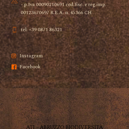
- p.Iva 00090210691 cod.fisc. e reg.imp.
00123670697 R.E.A. n. 45366 CH
tel: +39 0871 86321
Instagram
Facebook
ATI – ABRUZZO BIODIVERSITÀ