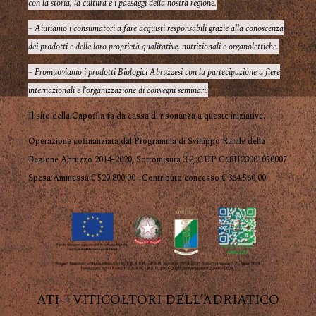
con la storia, la cultura e i paesaggi della nostra regione.
– Aiutiamo i consumatori a fare acquisti responsabili grazie alla conoscenza
dei prodotti e delle loro proprietà qualitative, nutrizionali e organolettiche.
– Promuoviamo i prodotti Biologici Abruzzesi con la partecipazione a fiere
internazionali e l’organizzazione di convegni seminari.
Il sito della Capofila fa da cassa di risonanza a queste iniziative.
Operazione cofinanziata dal Programma di Sviluppo Rurale della
Regione Abruzzo 2014-2020, Sottomisura 3.2, CUP C68H23001050007
Spesa Ammessa € 520.800,00– Contributo concesso € 364.560,00
ATI – VITICOLTORI DELL’ADRIATICO