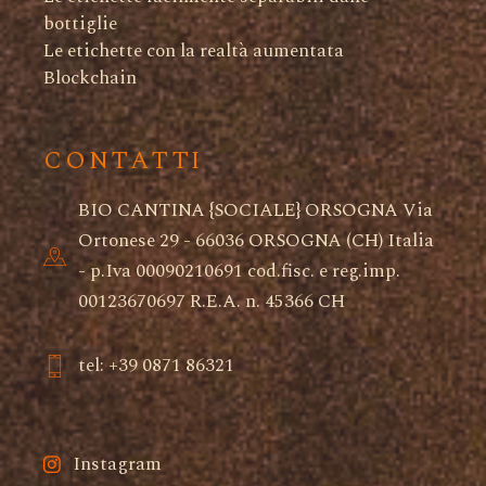
bottiglie
Le etichette con la realtà aumentata
Blockchain
CONTATTI
BIO CANTINA {SOCIALE} ORSOGNA Via
Ortonese 29 - 66036 ORSOGNA (CH) Italia
- p.Iva 00090210691 cod.fisc. e reg.imp.
00123670697 R.E.A. n. 45366 CH
tel: +39 0871 86321
Instagram