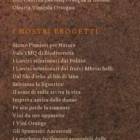
BIO Cantina {Sociale} Orsogna & Babalù
Olearia Vinicola Orsogna
I NOSTRI PROGETTI
Siamo Pionieri per Natura
Vale 1MQ di Biodiversità
I Lieviti selezionati dai Pollini
I Lieviti selezionati dai frutti Mbriachelli
Dal filo d’erba al filo di lana
Salviamo la ligustica!
Il seme di sulla attiva la vita
Impresa amica delle donne
Pé nin perde la sumente
Vini da uve appassite
I Vini Orange
Gli Spumanti Ancestrali
Le etichette facilmente separabili dalle