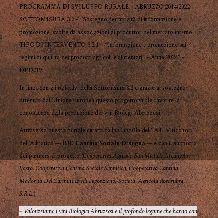
PROGRAMMA DI SVILUPPO RURALE – ABRUZZO 2014/2022
SOTTOMISURA 3.2 – “Sostegno per attività di informazione e
promozione, svolte da associazioni di produttori nel mercato interno
TIPO DI INTERVENTO 3.2.1 – “Informazione e promozione sui
regimi di qualità dei prodotti agricoli e alimentari” – Anno 2024” –
DPD019
In linea con gli obiettivi della Sottomisura 3.2 e grazie al sostegno
ottenuto dall’Unione Europea questo progetto vuole favorire la
conoscenza della produzione dei vini Biologi Abruzzesi.
Attraverso questo portale curato dalla Capofila dell’ ATI Viticoltori
dell’Adriatico —
BIO Cantina Sociale Orsogna
— e con il supporto
dei partners di progetto (
Cooperativa Agricola San Michele Arcangelo-
Vasto, Cooperativa Cantina Sociale Sannitica, Cooperativa Cantina
Madonna Del Carmine Eredi Legonziano, Società Agricola Rosarubra
S.R.L.
),
– Valorizziamo i vini Biologici Abruzzesi e il profondo legame che hanno con