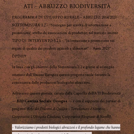
ATI – ABRUZZO BIODIVERSITÀ
PROGRAMMA DI SVILUPPO RURALE – ABRUZZO 2014/2020
SOTTOMISURA 3.2 – “Sostegno per attività di informazione e
promozione, svolte da associazioni di produttori nel mercato interno
TIPO DI INTERVENTO 3.2.1 – “Informazione e promozione sui
regimi di qualità dei prodotti agricoli e alimentari” – Anno 2023” –
DPD019
In linea con gli obiettivi della Sottomisura 3.2 e grazie al sostegno
ottenuto dall’Unione Europea questo progetto vuole favorire la
conoscenza delle produzioni biologiche abruzzesi.
Attraverso questo portale, curato dalla Capofila dell’ATI Biodiversità
—
BIO Cantina Sociale Orsogna
— e con il supporto dei partner di
progetto (
Rete dei Distretti di Qualità – Terredamare d’Abruzzo
,
Cooperativa L’Olivicola Casolana
,
Cooperativa Altopiano di Navelli
),
– Valorizziamo i prodotti biologici abruzzesi e il profondo legame che hanno