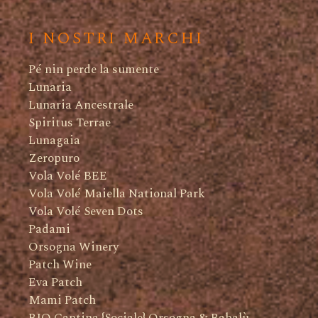
I NOSTRI MARCHI
Pé nin perde la sumente
Lunaria
Lunaria Ancestrale
Spiritus Terrae
Lunagaia
Zeropuro
Vola Volé BEE
Vola Volé Maiella National Park
Vola Volé Seven Dots
Padami
Orsogna Winery
Patch Wine
Eva Patch
Mami Patch