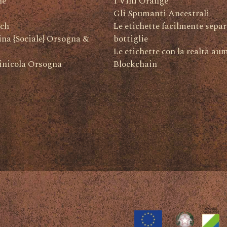
ne
I Vini Orange
Gli Spumanti Ancestrali
ch
Le etichette facilmente separ
na {Sociale} Orsogna &
bottiglie
Le etichette con la realtà au
inicola Orsogna
Blockchain