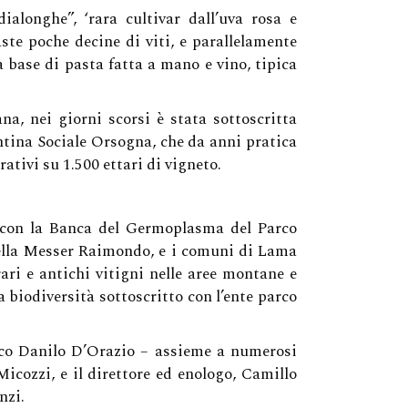
alonghe”, ‘rara cultivar dall’uva rosa e
a Vita
ste poche decine di viti, e parallelamente
a base di pasta fatta a mano e vino, tipica
i Lana
ana, nei giorni scorsi è stata sottoscritta
nne
ntina Sociale Orsogna, che da anni pratica
 Le Api Amiche Della Biodiversità
ativi su 1.500 ettari di vigneto.
Separabili Dalle Bottiglie
e con la Banca del Germoplasma del Parco
vitella Messer Raimondo, e i comuni di Lama
ari e antichi vitigni nelle aree montane e
 biodiversità sottoscritto con l’ente parco
daco Danilo D’Orazio – assieme a numerosi
icozzi, e il direttore ed enologo, Camillo
nzi.