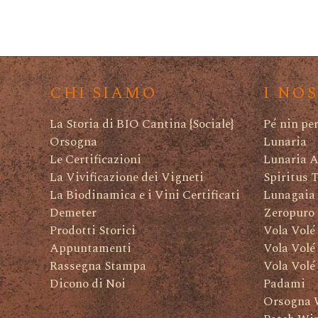
CHI SIAMO
I NO
La Storia di BIO Cantina {Sociale}
Pé nin pe
Orsogna
Lunaria
Le Certificazioni
Lunaria A
La Vivificazione dei Vigneti
Spiritus 
La Biodinamica e i Vini Certificati
Lunagaia
Demeter
Zeropuro
Prodotti Storici
Vola Volé
Appuntamenti
Vola Volé
Rassegna Stampa
Vola Volé
Dicono di Noi
Padami
Orsogna 