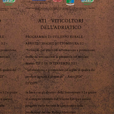
O
ATI – VITICOLTORI
DELL’ADRIATICO
LE –
PROGRAMMA DI SVILUPPO RURALE –
3.2 –
ABRUZZO 2014/2022 SOTTOMISURA 3.2 –
e promozione,
“Sostegno per attività di informazione e promozione,
 mercato
svolte da associazioni di produttori nel mercato
–
interno TIPO DI INTERVENTO 3.2.1 –
i qualità dei
“Informazione e promozione sui regimi di qualità dei
023” –
prodotti agricoli e alimentari” – Anno 2024” –
DPD019
ra 3.2 e grazie
In linea con gli obiettivi della Sottomisura 3.2 e grazie
ea questo
al sostegno ottenuto dall’Unione Europea questo
elle
progetto vuole favorire la conoscenza della
produzione dei vini Biologi Abruzzesi.