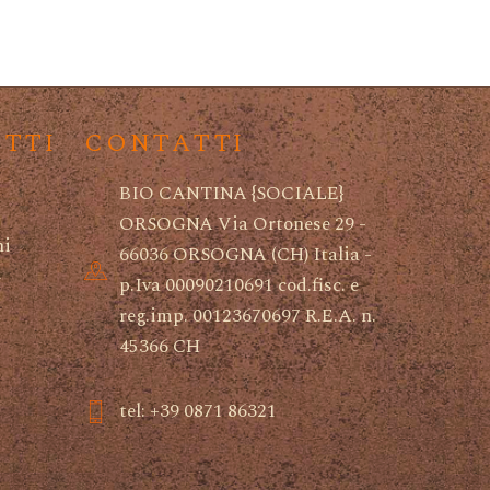
ETTI
CONTATTI
BIO CANTINA {SOCIALE}
ORSOGNA Via Ortonese 29 -
ni
66036 ORSOGNA (CH) Italia -
i
p.Iva 00090210691 cod.fisc. e
reg.imp. 00123670697 R.E.A. n.
45366 CH
tel: +39 0871 86321