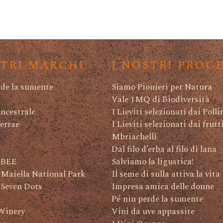
STRI MARCHI
I NOSTRI PROG
rde la sumente
Siamo Pionieri per Natura
Vale 1MQ di Biodiversità
ncestrale
I Lieviti selezionati dai Polli
Terrae
I Lieviti selezionati dai frutt
Mbriachelli
Dal filo d’erba al filo di lana
 BEE
Salviamo la ligustica!
 Maiella National Park
Il seme di sulla attiva la vita
 Seven Dots
Impresa amica delle donne
Pé nin perde la sumente
Winery
Vini da uve appassite