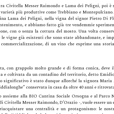
 tra Civitella Messer Raimondo e Lama dei Peligni, poi 
 da varietà più produttive come Trebbiano e Montepulciano
ina Lama dei Peligni, nella vigna del signor Pietro Di Fl
tenimento, e abbiamo fatto già tre vendemmie sperimenta
ione, con o senza la cottura del mosto. Una volta conser
le vigne già esistenti che sono state abbandonate, e imp
e commercializzazione, di un vino che esprime una stori
ta, con grappolo molto grande e di forma conica, deve i
ata e coltivata da un contadino del territorio, detto Emidio
o significativo è stato dunque allorché la signora Maria
ddialonghe” conservata in casa da oltre 40 anni e ritrovata
 assieme alla BIO Cantina Sociale Orsogna e al Parco N
Civitella Messer Raimondo, D’Orazio -, vuole essere un e
 riacquistare una centralità e un protagonismo: le nos