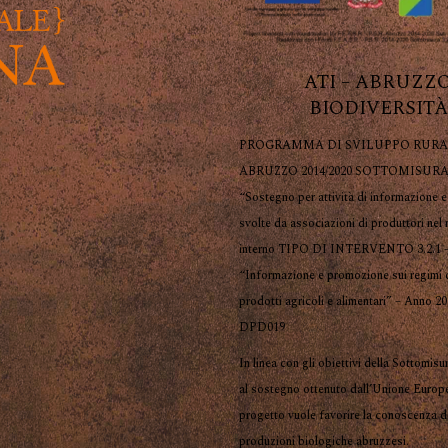
ATI – ABRUZZ
BIODIVERSITÀ
PROGRAMMA DI SVILUPPO RURA
ABRUZZO 2014/2020 SOTTOMISURA 
“Sostegno per attività di informazione 
svolte da associazioni di produttori nel
interno TIPO DI INTERVENTO 3.2.1 
“Informazione e promozione sui regimi d
prodotti agricoli e alimentari” – Anno 2
DPD019
In linea con gli obiettivi della Sottomisu
al sostegno ottenuto dall’Unione Europ
progetto vuole favorire la conoscenza d
produzioni biologiche abruzzesi.