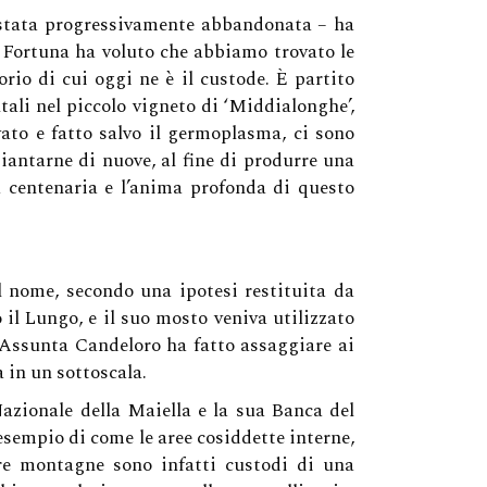
è stata progressivamente abbandonata – ha
. Fortuna ha voluto che abbiamo trovato le
orio di cui oggi ne è il custode. È partito
li nel piccolo vigneto di ‘Middialonghe’,
vato e fatto salvo il germoplasma, ci sono
iantarne di nuove, al fine di produrre una
a centenaria e l’anima profonda di questo
l nome, secondo una ipotesi restituita da
 il Lungo, e il suo mosto veniva utilizzato
 Assunta Candeloro ha fatto assaggiare ai
 in un sottoscala.
azionale della Maiella e la sua Banca del
sempio di come le aree cosiddette interne,
tre montagne sono infatti custodi di una