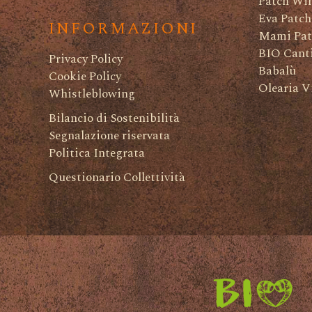
Patch Wi
Eva Patch
INFORMAZIONI
Mami Pat
BIO Canti
Privacy Policy
Babalù
Cookie Policy
Olearia V
Whistleblowing
Bilancio di Sostenibilità
Segnalazione riservata
Politica Integrata
Questionario Collettività