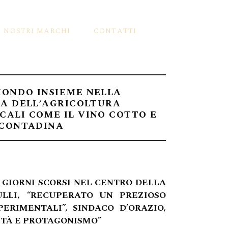
I NOSTRI MARCHI
CONTATTI
MONDO INSIEME NELLA
a
a
TA DELL’AGRICOLTURA
CALI COME IL VINO COTTO E
 CONTADINA
er
 GIORNI SCORSI NEL CENTRO DELLA
Pollini
ULLI, “RECUPERATO UN PREZIOSO
RIMENTALI”, SINDACO D’ORAZIO,
ITÀ E PROTAGONISMO”
 Frutti Mbriachelli