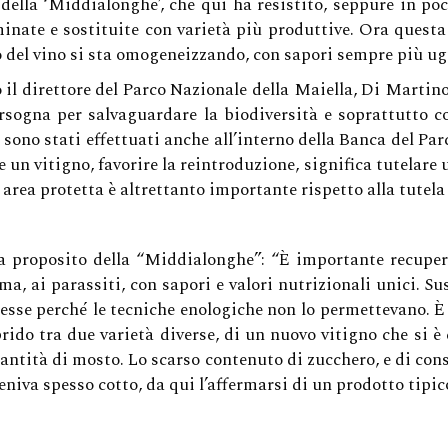
della ‘Middialonghe’, che qui ha resistito, seppure in poc
iminate e sostituite con varietà più produttive. Ora ques
 del vino si sta omogeneizzando, con sapori sempre più ug
 il direttore del Parco Nazionale della Maiella, Di Martino 
sogna per salvaguardare la biodiversità e soprattutto con 
i sono stati effettuati anche all’interno della Banca del Pa
e un vitigno, favorire la reintroduzione, significa tutelare
area protetta è altrettanto importante rispetto alla tutela d
a proposito della “Middialonghe”: “È importante recuper
ma, ai parassiti, con sapori e valori nutrizionali unici. S
esse perché le tecniche enologiche non lo permettevano. È 
ido tra due varietà diverse, di un nuovo vitigno che si è 
antità di mosto. Lo scarso contenuto di zucchero, e di con
eniva spesso cotto, da qui l’affermarsi di un prodotto tipic