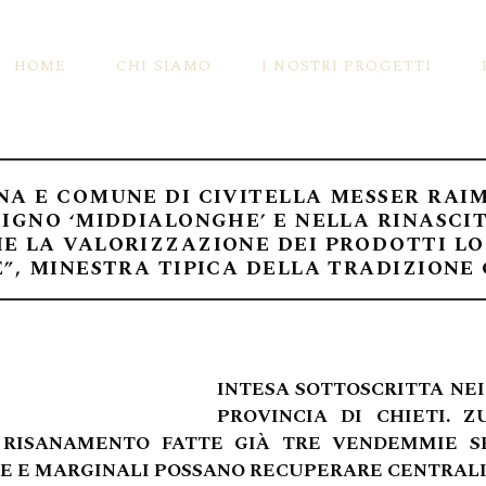
HOME
CHI SIAMO
I NOSTRI PROGETTI
NA E COMUNE DI CIVITELLA MESSER RAI
La Storia Di BIO Cantina {Sociale} Orsogn
Siamo Pionieri Per Natur
TIGNO ‘MIDDIALONGHE’ E NELLA RINASCI
E LA VALORIZZAZIONE DEI PRODOTTI LO
Le Certificazioni
Vale 1MQ Di Biodiversità
E”, MINESTRA TIPICA DELLA TRADIZIONE
La Vivificazione Dei Vigneti
I Vini Orange
La Biodinamica E I Vini Certificati Demet
Vini Da Uve Appassite
Prodotti Storici
Gli Spumanti Ancestrali
INTESA SOTTOSCRITTA NEI
Appuntamenti
I Lieviti Selezionati Dai 
PROVINCIA DI CHIETI. Z
Rassegna Stampa
Salviamo La Ligustica!
RISANAMENTO FATTE GIÀ TRE VENDEMMIE SPE
NE E MARGINALI POSSANO RECUPERARE CENTRAL
Dicono Di Noi
I Lieviti Selezionati Dai