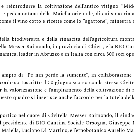
eintrodurre la coltivazione dell’antico vitigno “Middi
Il Seme Di Sulla Attiva L
 e pedemontana della Maiella orientale, di cui sono rima
Pé Nin Perde La Sumente
, come il vino cotto e ricette come lo “sgattone”, minestra 
.
Dal Filo D’erba Al Filo D
ella biodiversità e della rinascita dell’agricoltura mont
Impresa Amica Delle Do
tella Messer Raimondo, in provincia di Chieti, e la BIO Ca
Le Etichette Vola Volé –
namica, leader in Abruzzo e in Italia con circa 300 soci oper
Le Etichette Facilmente 
Blockchain
iù ampio di “Pé nin perde la sumente”, in collaborazion
accordo sottoscritto il 30 giugno scorso con la stessa Ci
 la valorizzazione e l’ampliamento della coltivazione di r
esto quadro si inserisce anche l’accordo per la tutela della
toportico nel cuore di Civitella Messer Raimondo, il sin
 il presidente di BIO Cantina Sociale Orsogna, Giuseppe M
la Maiella, Luciano Di Martino, e l’etnobotanico Aurelio Ma