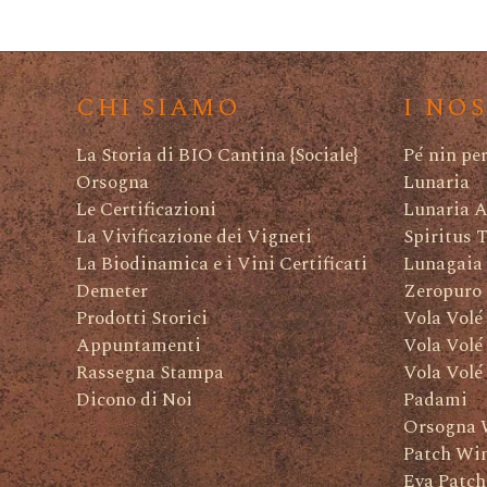
CHI SIAMO
I NO
La Storia di BIO Cantina {Sociale}
Pé nin pe
Orsogna
Lunaria
Le Certificazioni
Lunaria A
La Vivificazione dei Vigneti
Spiritus 
La Biodinamica e i Vini Certificati
Lunagaia
Demeter
Zeropuro
Prodotti Storici
Vola Volé
Appuntamenti
Vola Volé
Rassegna Stampa
Vola Volé
Dicono di Noi
Padami
Orsogna 
Patch Wi
Eva Patch