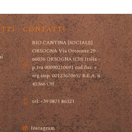
ETTI
CONTATTI
BIO CANTINA {SOCIALE}
ORSOGNA Via Ortonese 29 -
ni
66036 ORSOGNA (CH) Italia -
i
p.Iva 00090210691 cod.fisc. e
reg.imp. 00123670697 R.E.A. n.
45366 CH
tel: +39 0871 86321
Instagram