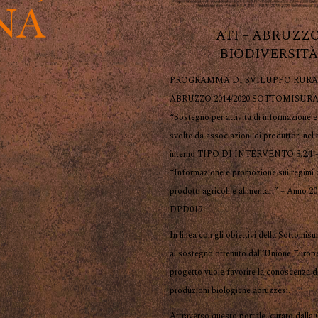
ATI – ABRUZZ
BIODIVERSITÀ
PROGRAMMA DI SVILUPPO RURA
ABRUZZO 2014/2020 SOTTOMISURA 
“Sostegno per attività di informazione 
svolte da associazioni di produttori nel
interno TIPO DI INTERVENTO 3.2.1 
“Informazione e promozione sui regimi d
prodotti agricoli e alimentari” – Anno 2
DPD019
In linea con gli obiettivi della Sottomisu
al sostegno ottenuto dall’Unione Europ
progetto vuole favorire la conoscenza d
produzioni biologiche abruzzesi.
Attraverso questo portale, curato dalla