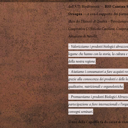
dell’ATI Biodiversità —
BIO Cantina S
Orsogna
— e con il supporto dei partne
(
Rete dei Distretti di Qualità – Terredamar
Cooperativa L’Olivicola Casolana
,
Coopera
Altopiano di Navelli
),
– Valorizziamo i prodotti biologici abruzzesi
legame che hanno con la storia, la cultura e
della nostra regione.
– Aiutiamo i consumatori a fare acquisti re
grazie alla conoscenza dei prodotti e delle l
qualitative, nutrizionali e organolettiche.
– Promuoviamo i prodotti Biologici Abruzze
partecipazione a fiere internazionali e l’org
convegni seminari.
Il sito della Capofila fa da cassa di ris