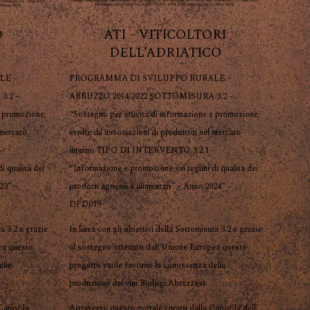
O
ATI – VITICOLTORI
DELL’ADRIATICO
LE –
PROGRAMMA DI SVILUPPO RURALE –
3.2 –
ABRUZZO 2014/2022 SOTTOMISURA 3.2 –
e promozione,
“Sostegno per attività di informazione e promozione,
 mercato
svolte da associazioni di produttori nel mercato
–
interno TIPO DI INTERVENTO 3.2.1 –
i qualità dei
“Informazione e promozione sui regimi di qualità dei
023” –
prodotti agricoli e alimentari” – Anno 2024” –
DPD019
ra 3.2 e grazie
In linea con gli obiettivi della Sottomisura 3.2 e grazie
ea questo
al sostegno ottenuto dall’Unione Europea questo
elle
progetto vuole favorire la conoscenza della
produzione dei vini Biologi Abruzzesi.
 Capofila
Attraverso questo portale curato dalla Capofila dell’