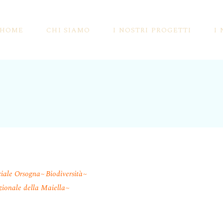
HOME
CHI SIAMO
I NOSTRI PROGETTI
I
La Storia Di BIO Cantina {Sociale} Orsogna
Siamo Pionieri Per Natura
Le Certificazioni
Vale 1MQ Di Biodiversità
La Vivificazione Dei Vigneti
I Vini Orange
La Biodinamica E I Vini Certificati Demeter
Vini Da Uve Appassite
Prodotti Storici
Gli Spumanti Ancestrali
iale Orsogna
Biodiversità
Appuntamenti
I Lieviti Selezionati Dai Po
ionale della Maiella
Rassegna Stampa
Salviamo La Ligustica!
Dicono Di Noi
I Lieviti Selezionati Dai F