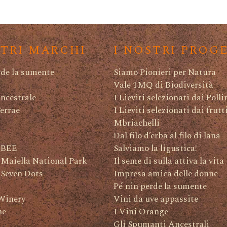
STRI MARCHI
I NOSTRI PROG
rde la sumente
Siamo Pionieri per Natura
Vale 1MQ di Biodiversità
ncestrale
I Lieviti selezionati dai Polli
Terrae
I Lieviti selezionati dai frutt
Mbriachelli
Dal filo d’erba al filo di lana
 BEE
Salviamo la ligustica!
 Maiella National Park
Il seme di sulla attiva la vita
 Seven Dots
Impresa amica delle donne
Pé nin perde la sumente
Winery
Vini da uve appassite
ne
I Vini Orange
Gli Spumanti Ancestrali