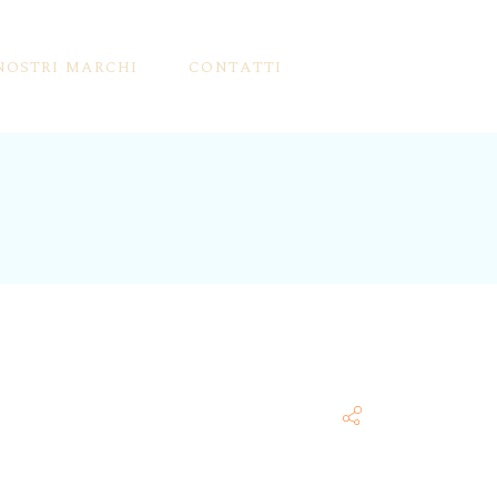
 NOSTRI MARCHI
CONTATTI
llini
rutti Mbriachelli