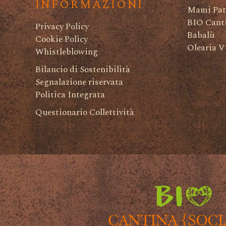
INFORMAZIONI
Mami Pat
BIO Canti
Privacy Policy
Babalù
Cookie Policy
Olearia V
Whistleblowing
Bilancio di Sostenibilità
Segnalazione riservata
Politica Integrata
Questionario Collettività