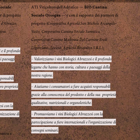
ociale
ATI Viticoltori dell’Adriatico —
BIO Cantina
r di progetto
Sociale Orsogna
— e con il supporto dei partners di
e d’Abruzzo
,
progetto (
Cooperativa Agricola San Michele Arcangelo-
tiva
Vasto, Cooperativa Cantina Sociale Sannitica,
Cooperativa Cantina Madonna Del Carmine Eredi
Legonziano, Società Agricola Rosarubra S.R.L.
),
 e il profondo
 i paesaggi
– Valorizziamo i vini Biologici Abruzzesi e il profondo
legame che hanno con storia, cultura e paesaggi della
nostra regione.
sponsabili
oro proprietà
– Aiutiamo i consumatori a fare acquisti responsabili
grazie alla conoscenza del prodotto e della sua proprietà
qualitative, nutrizionali e organolettiche.
si con la
anizzazione di
– Promuoviamo i vini Biologici Abruzzesi con la
partecipazione a fiere internazionali e l’organizzazione di
convegni seminari.
onanza a