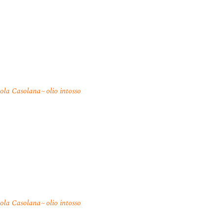
Il Seme Di Sulla Attiva La 
Pé Nin Perde La Sumente
Dal Filo D’erba Al Filo Di
Impresa Amica Delle Donn
Le Etichette Vola Volé – L
cola Casolana
olio intosso
Le Etichette Facilmente Se
Blockchain
cola Casolana
olio intosso