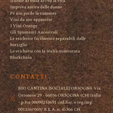
Il seme di sulla attiva la vita
Impresa amica delle donne
Pé nin perde la sumente
Vini da uve appassite
I Vini Orange
Gli Spumanti Ancestrali
Le etichette facilmente separabili dalle
bottiglie
Le etichette con la realtà aumentata
Blockchain
CONTATTI
BIO CANTINA {SOCIALE} ORSOGNA Via
Ortonese 29 - 66036 ORSOGNA (CH) Italia
- p.Iva 00090210691 cod.fisc. e reg.imp.
00123670697 R.E.A. n. 45366 CH