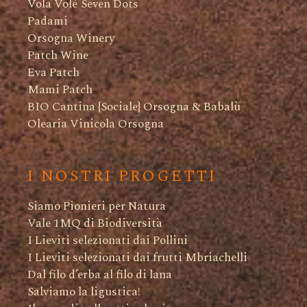
Vola Volé Seven Dots
Padami
Orsogna Winery
Patch Wine
Eva Patch
Mami Patch
BIO Cantina {Sociale} Orsogna & Babalù
Olearia Vinicola Orsogna
I NOSTRI PROGETTI
Siamo Pionieri per Natura
Vale 1MQ di Biodiversità
I Lieviti selezionati dai Pollini
I Lieviti selezionati dai frutti Mbriachelli
Dal filo d’erba al filo di lana
Salviamo la ligustica!