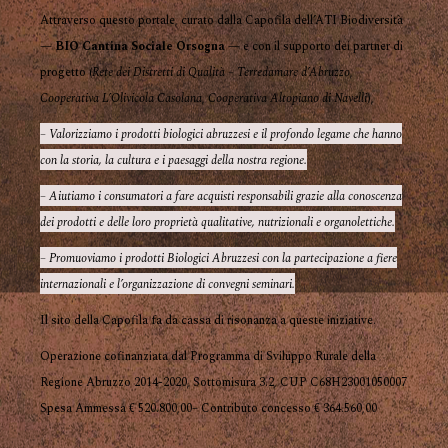
Attraverso questo portale, curato dalla Capofila dell’ATI Biodiversità
—
BIO Cantina Sociale Orsogna
— e con il supporto dei partner di
progetto (
Rete dei Distretti di Qualità – Terredamare d’Abruzzo
,
Cooperativa L’Olivicola Casolana
,
Cooperativa Altopiano di Navelli
),
– Valorizziamo i prodotti biologici abruzzesi e il profondo legame che hanno
con la storia, la cultura e i paesaggi della nostra regione.
– Aiutiamo i consumatori a fare acquisti responsabili grazie alla conoscenza
dei prodotti e delle loro proprietà qualitative, nutrizionali e organolettiche.
– Promuoviamo i prodotti Biologici Abruzzesi con la partecipazione a fiere
internazionali e l’organizzazione di convegni seminari.
Il sito della Capofila fa da cassa di risonanza a queste iniziative.
Operazione cofinanziata dal Programma di Sviluppo Rurale della
Regione Abruzzo 2014-2020, Sottomisura 3.2, CUP C68H23001050007
Spesa Ammessa € 520.800,00– Contributo concesso € 364.560,00