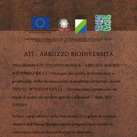
ATI – ABRUZZO BIODIVERSITÀ
PROGRAMMA DI SVILUPPO RURALE – ABRUZZO 2014/2020
SOTTOMISURA 3.2 – “Sostegno per attività di informazione e
promozione, svolte da associazioni di produttori nel mercato interno
TIPO DI INTERVENTO 3.2.1 – “Informazione e promozione sui
regimi di qualità dei prodotti agricoli e alimentari” – Anno 2023” –
DPD019
In linea con gli obiettivi della Sottomisura 3.2 e grazie al sostegno
ottenuto dall’Unione Europea questo progetto vuole favorire la
conoscenza delle produzioni biologiche abruzzesi.