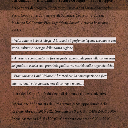
dell’Adriatico —
BIO Cantina Sociale Orsogna
— e con il supporto
dei partners di progetto (
Cooperativa Agricola San Michele Arcangelo-
Vasto, Cooperativa Cantina Sociale Sannitica, Cooperativa Cantina
Madonna Del Carmine Eredi Legonziano, Società Agricola Rosarubra
S.R.L.
),
– Valorizziamo i vini Biologici Abruzzesi e il profondo legame che hanno con
storia, cultura e paesaggi della nostra regione.
– Aiutiamo i consumatori a fare acquisti responsabili grazie alla conoscenza
del prodotto e della sua proprietà qualitative, nutrizionali e organolettiche.
– Promuoviamo i vini Biologici Abruzzesi con la partecipazione a fiere
internazionali e l’organizzazione di convegni seminari.
Il sito della Capofila fa da cassa di risonanza a queste iniziative.
Operazione cofinanziata dal Programma di Sviluppo Rurale della
Regione Abruzzo 2014-2022, Sottomisura 3.2, CUP C48H25000100007
Spesa Ammessa € € 294.500,00– Contributo concesso € 206.150,00