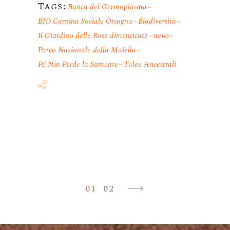
Tags:
Banca del Germoplasma
BIO Cantina Sociale Orsogna
Biodiversità
Il Giardino delle Rose dimenticate
news
Parco Nazionale della Maiella
Pé Nin Perde la Sumente
Talee Ancestrali
Paginazio
01
02
degli
articoli