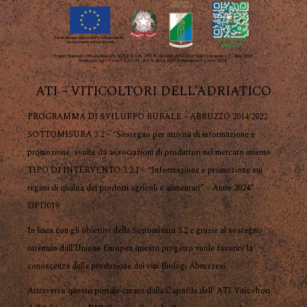
ATI – VITICOLTORI DELL’ADRIATICO
PROGRAMMA DI SVILUPPO RURALE – ABRUZZO 2014/2022
SOTTOMISURA 3.2 – “Sostegno per attività di informazione e
promozione, svolte da associazioni di produttori nel mercato interno
TIPO DI INTERVENTO 3.2.1 – “Informazione e promozione sui
regimi di qualità dei prodotti agricoli e alimentari” – Anno 2024” –
DPD019
In linea con gli obiettivi della Sottomisura 3.2 e grazie al sostegno
ottenuto dall’Unione Europea questo progetto vuole favorire la
conoscenza della produzione dei vini Biologi Abruzzesi.
Attraverso questo portale curato dalla Capofila dell’ ATI Viticoltori