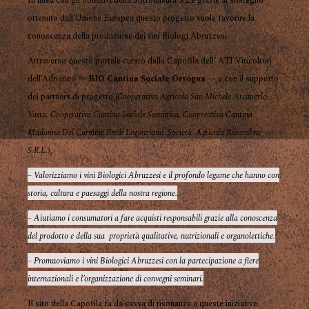
In linea con gli obiettivi della Sottomisura 3.2 e grazie al sostegno
ottenuto dall’Unione Europea questo progetto vuole favorire la
conoscenza della produzione dei vini Biologi Abruzzesi.
Attraverso questo portale curato dalla Capofila dell’ ATI Viticoltori
dell’Adriatico —
BIO Cantina Sociale Orsogna
— e con il supporto
dei partners di progetto (
Cooperativa Agricola San Michele Arcangelo-
Vasto, Cooperativa Cantina Sociale Sannitica, Cooperativa Cantina
Madonna Del Carmine Eredi Legonziano, Società Agricola Rosarubra
S.R.L.
),
– Valorizziamo i vini Biologici Abruzzesi e il profondo legame che hanno con
storia, cultura e paesaggi della nostra regione.
– Aiutiamo i consumatori a fare acquisti responsabili grazie alla conoscenza
del prodotto e della sua proprietà qualitative, nutrizionali e organolettiche.
– Promuoviamo i vini Biologici Abruzzesi con la partecipazione a fiere
internazionali e l’organizzazione di convegni seminari.
Il sito della Capofila fa da cassa di risonanza a queste iniziative.