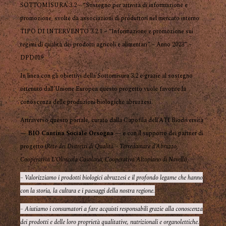
SOTTOMISURA 3.2 – “Sostegno per attività di informazione e
promozione, svolte da associazioni di produttori nel mercato interno
TIPO DI INTERVENTO 3.2.1 – “Informazione e promozione sui
regimi di qualità dei prodotti agricoli e alimentari” – Anno 2023” –
DPD019
In linea con gli obiettivi della Sottomisura 3.2 e grazie al sostegno
ottenuto dall’Unione Europea questo progetto vuole favorire la
conoscenza delle produzioni biologiche abruzzesi.
Attraverso questo portale, curato dalla Capofila dell’ATI Biodiversità
—
BIO Cantina Sociale Orsogna
— e con il supporto dei partner di
progetto (
Rete dei Distretti di Qualità – Terredamare d’Abruzzo
,
Cooperativa L’Olivicola Casolana
,
Cooperativa Altopiano di Navelli
),
– Valorizziamo i prodotti biologici abruzzesi e il profondo legame che hanno
con la storia, la cultura e i paesaggi della nostra regione.
– Aiutiamo i consumatori a fare acquisti responsabili grazie alla conoscenza
dei prodotti e delle loro proprietà qualitative, nutrizionali e organolettiche.