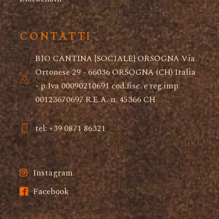
CONTATTI
BIO CANTINA {SOCIALE} ORSOGNA Via
Ortonese 29 - 66036 ORSOGNA (CH) Italia
- p.Iva 00090210691 cod.fisc. e reg.imp.
00123670697 R.E.A. n. 45366 CH
tel: +39 0871 86321
Instagram
Facebook