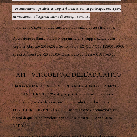
– Promuoviamo i prodotti Biologici Abruzzesi con la partecipazione a fiere
internazionali e l’organizzazione di convegni seminari.
Il sito della Capofila fa da cassa di risonanza a queste iniziative.
Operazione cofinanziata dal Programma di Sviluppo Rurale della
Regione Abruzzo 2014-2020, Sottomisura 3.2, CUP C68H23001050007
Spesa Ammessa € 520.800,00– Contributo concesso € 364.560,00
ATI – VITICOLTORI DELL’ADRIATICO
PROGRAMMA DI SVILUPPO RURALE – ABRUZZO 2014/2022
SOTTOMISURA 3.2 – “Sostegno per attività di informazione e
promozione, svolte da associazioni di produttori nel mercato interno
TIPO DI INTERVENTO 3.2.1 – “Informazione e promozione sui
regimi di qualità dei prodotti agricoli e alimentari” – Anno 2024” –
DPD019