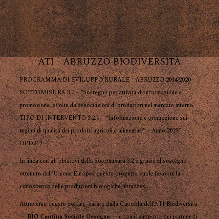
ATI – ABRUZZO BIODIVERSITÀ
PROGRAMMA DI SVILUPPO RURALE – ABRUZZO 2014/2020
SOTTOMISURA 3.2 – “Sostegno per attività di informazione e
promozione, svolte da associazioni di produttori nel mercato interno
TIPO DI INTERVENTO 3.2.1 – “Informazione e promozione sui
regimi di qualità dei prodotti agricoli e alimentari” – Anno 2023” –
DPD019
In linea con gli obiettivi della Sottomisura 3.2 e grazie al sostegno
ottenuto dall’Unione Europea questo progetto vuole favorire la
conoscenza delle produzioni biologiche abruzzesi.
Attraverso questo portale, curato dalla Capofila dell’ATI Biodiversità
—
BIO Cantina Sociale Orsogna
— e con il supporto dei partner di