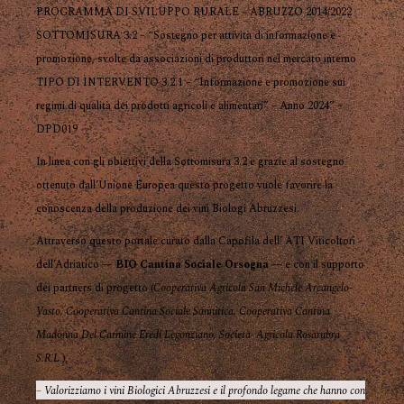
PROGRAMMA DI SVILUPPO RURALE – ABRUZZO 2014/2022
SOTTOMISURA 3.2 – “Sostegno per attività di informazione e
promozione, svolte da associazioni di produttori nel mercato interno
TIPO DI INTERVENTO 3.2.1 – “Informazione e promozione sui
regimi di qualità dei prodotti agricoli e alimentari” – Anno 2024” –
DPD019
In linea con gli obiettivi della Sottomisura 3.2 e grazie al sostegno
ottenuto dall’Unione Europea questo progetto vuole favorire la
conoscenza della produzione dei vini Biologi Abruzzesi.
Attraverso questo portale curato dalla Capofila dell’ ATI Viticoltori
dell’Adriatico —
BIO Cantina Sociale Orsogna
— e con il supporto
dei partners di progetto (
Cooperativa Agricola San Michele Arcangelo-
Vasto, Cooperativa Cantina Sociale Sannitica, Cooperativa Cantina
Madonna Del Carmine Eredi Legonziano, Società Agricola Rosarubra
S.R.L.
),
– Valorizziamo i vini Biologici Abruzzesi e il profondo legame che hanno con