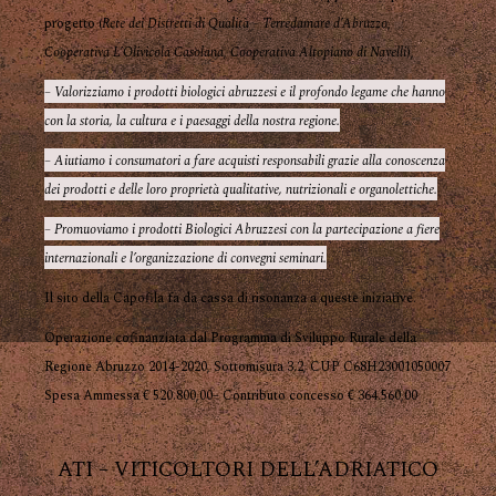
progetto (
Rete dei Distretti di Qualità – Terredamare d’Abruzzo
,
Cooperativa L’Olivicola Casolana
,
Cooperativa Altopiano di Navelli
),
– Valorizziamo i prodotti biologici abruzzesi e il profondo legame che hanno
con la storia, la cultura e i paesaggi della nostra regione.
– Aiutiamo i consumatori a fare acquisti responsabili grazie alla conoscenza
dei prodotti e delle loro proprietà qualitative, nutrizionali e organolettiche.
– Promuoviamo i prodotti Biologici Abruzzesi con la partecipazione a fiere
internazionali e l’organizzazione di convegni seminari.
Il sito della Capofila fa da cassa di risonanza a queste iniziative.
Operazione cofinanziata dal Programma di Sviluppo Rurale della
Regione Abruzzo 2014-2020, Sottomisura 3.2, CUP C68H23001050007
Spesa Ammessa € 520.800,00– Contributo concesso € 364.560,00
ATI – VITICOLTORI DELL’ADRIATICO