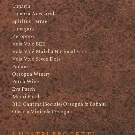
Lunaria
Lunaria Ancestrale
Spiritus Terrae
Lunagaia
Zeropuro
Vola Volé BEE
Vola Volé Maiella National Park
Vola Volé Seven Dots
Padami
Orsogna Winery
Patch Wine
Eva Patch
Mami Patch
BIO Cantina {Sociale} Orsogna & Babalù
Olearia Vinicola Orsogna
I NOSTRI PROGETTI