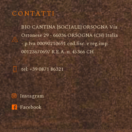
CONTATTI
BIO CANTINA {SOCIALE} ORSOGNA Via
Ortonese 29 - 66036 ORSOGNA (CH) Italia
- p.Iva 00090210691 cod.fisc. e reg.imp.
00123670697 R.E.A. n. 45366 CH
tel: +39 0871 86321
Instagram
Facebook