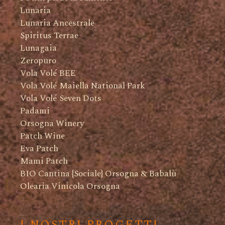
Lunaria
Lunaria Ancestrale
Spiritus Terrae
Lunagaia
Zeropuro
Vola Volé BEE
Vola Volé Maiella National Park
Vola Volé Seven Dots
Padami
Orsogna Winery
Patch Wine
Eva Patch
Mami Patch
BIO Cantina {Sociale} Orsogna & Babalù
Olearia Vinicola Orsogna
I NOSTRI PROGETTI