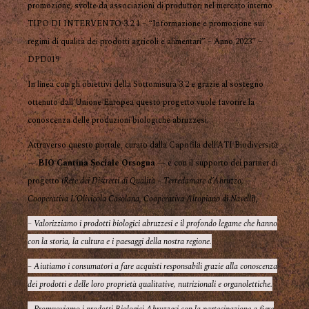
promozione, svolte da associazioni di produttori nel mercato interno
TIPO DI INTERVENTO 3.2.1 – “Informazione e promozione sui
regimi di qualità dei prodotti agricoli e alimentari” – Anno 2023” –
DPD019
In linea con gli obiettivi della Sottomisura 3.2 e grazie al sostegno
ottenuto dall’Unione Europea questo progetto vuole favorire la
conoscenza delle produzioni biologiche abruzzesi.
Attraverso questo portale, curato dalla Capofila dell’ATI Biodiversità
—
BIO Cantina Sociale Orsogna
— e con il supporto dei partner di
progetto (
Rete dei Distretti di Qualità – Terredamare d’Abruzzo
,
Cooperativa L’Olivicola Casolana
,
Cooperativa Altopiano di Navelli
),
– Valorizziamo i prodotti biologici abruzzesi e il profondo legame che hanno
con la storia, la cultura e i paesaggi della nostra regione.
– Aiutiamo i consumatori a fare acquisti responsabili grazie alla conoscenza
dei prodotti e delle loro proprietà qualitative, nutrizionali e organolettiche.