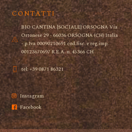
CONTATTI
BIO CANTINA {SOCIALE} ORSOGNA Via
Ortonese 29 - 66036 ORSOGNA (CH) Italia
- p.Iva 00090210691 cod.fisc. e reg.imp.
00123670697 R.E.A. n. 45366 CH
tel: +39 0871 86321
Instagram
Facebook