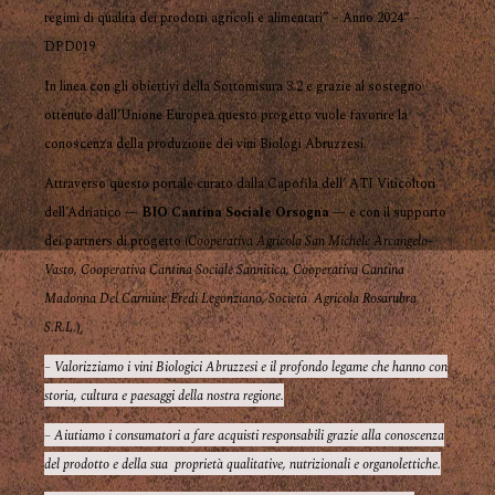
regimi di qualità dei prodotti agricoli e alimentari” – Anno 2024” –
DPD019
In linea con gli obiettivi della Sottomisura 3.2 e grazie al sostegno
ottenuto dall’Unione Europea questo progetto vuole favorire la
conoscenza della produzione dei vini Biologi Abruzzesi.
Attraverso questo portale curato dalla Capofila dell’ ATI Viticoltori
dell’Adriatico —
BIO Cantina Sociale Orsogna
— e con il supporto
dei partners di progetto (
Cooperativa Agricola San Michele Arcangelo-
Vasto, Cooperativa Cantina Sociale Sannitica, Cooperativa Cantina
Madonna Del Carmine Eredi Legonziano, Società Agricola Rosarubra
S.R.L.
),
– Valorizziamo i vini Biologici Abruzzesi e il profondo legame che hanno con
storia, cultura e paesaggi della nostra regione.
– Aiutiamo i consumatori a fare acquisti responsabili grazie alla conoscenza
del prodotto e della sua proprietà qualitative, nutrizionali e organolettiche.