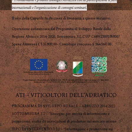
– Promuoviamo i prodotti Biologici Abruzzesi con la partecipazione a fiere
internazionali e l’organizzazione di convegni seminari.
Il sito della Capofila fa da cassa di risonanza a queste iniziative.
Operazione cofinanziata dal Programma di Sviluppo Rurale della
Regione Abruzzo 2014-2020, Sottomisura 3.2, CUP C68H23001050007
Spesa Ammessa € 520.800,00– Contributo concesso € 364.560,00
ATI – VITICOLTORI DELL’ADRIATICO
PROGRAMMA DI SVILUPPO RURALE – ABRUZZO 2014/2022
SOTTOMISURA 3.2 – “Sostegno per attività di informazione e
promozione, svolte da associazioni di produttori nel mercato interno
TIPO DI INTERVENTO 3.2.1 – “Informazione e promozione sui