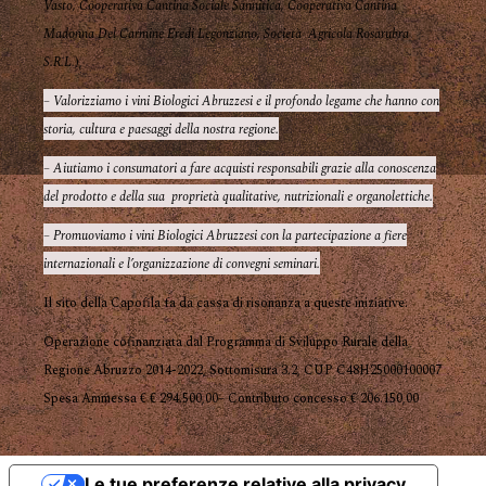
Vasto, Cooperativa Cantina Sociale Sannitica, Cooperativa Cantina
Madonna Del Carmine Eredi Legonziano, Società Agricola Rosarubra
S.R.L.
),
– Valorizziamo i vini Biologici Abruzzesi e il profondo legame che hanno con
storia, cultura e paesaggi della nostra regione.
– Aiutiamo i consumatori a fare acquisti responsabili grazie alla conoscenza
del prodotto e della sua proprietà qualitative, nutrizionali e organolettiche.
– Promuoviamo i vini Biologici Abruzzesi con la partecipazione a fiere
internazionali e l’organizzazione di convegni seminari.
Il sito della Capofila fa da cassa di risonanza a queste iniziative.
Operazione cofinanziata dal Programma di Sviluppo Rurale della
Regione Abruzzo 2014-2022, Sottomisura 3.2, CUP C48H25000100007
Spesa Ammessa € € 294.500,00– Contributo concesso € 206.150,00
Le tue preferenze relative alla privacy