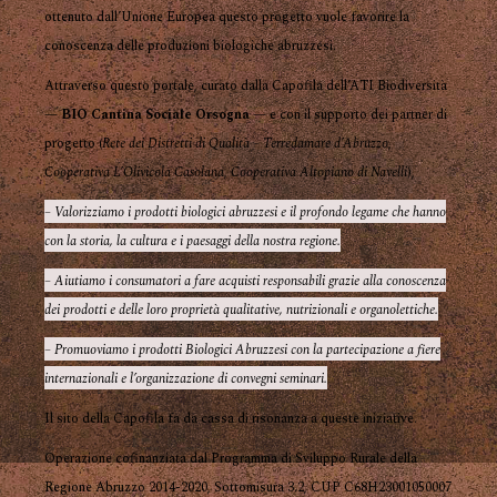
ottenuto dall’Unione Europea questo progetto vuole favorire la
conoscenza delle produzioni biologiche abruzzesi.
Attraverso questo portale, curato dalla Capofila dell’ATI Biodiversità
—
BIO Cantina Sociale Orsogna
— e con il supporto dei partner di
progetto (
Rete dei Distretti di Qualità – Terredamare d’Abruzzo
,
Cooperativa L’Olivicola Casolana
,
Cooperativa Altopiano di Navelli
),
– Valorizziamo i prodotti biologici abruzzesi e il profondo legame che hanno
con la storia, la cultura e i paesaggi della nostra regione.
– Aiutiamo i consumatori a fare acquisti responsabili grazie alla conoscenza
dei prodotti e delle loro proprietà qualitative, nutrizionali e organolettiche.
– Promuoviamo i prodotti Biologici Abruzzesi con la partecipazione a fiere
internazionali e l’organizzazione di convegni seminari.
Il sito della Capofila fa da cassa di risonanza a queste iniziative.
Operazione cofinanziata dal Programma di Sviluppo Rurale della
Regione Abruzzo 2014-2020, Sottomisura 3.2, CUP C68H23001050007