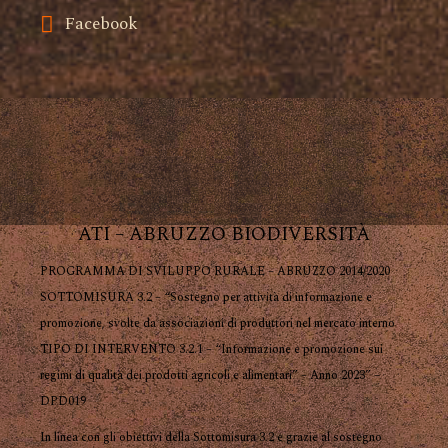
Facebook
ATI – ABRUZZO BIODIVERSITÀ
PROGRAMMA DI SVILUPPO RURALE – ABRUZZO 2014/2020
SOTTOMISURA 3.2 – “Sostegno per attività di informazione e
promozione, svolte da associazioni di produttori nel mercato interno
TIPO DI INTERVENTO 3.2.1 – “Informazione e promozione sui
regimi di qualità dei prodotti agricoli e alimentari” – Anno 2023” –
DPD019
In linea con gli obiettivi della Sottomisura 3.2 e grazie al sostegno