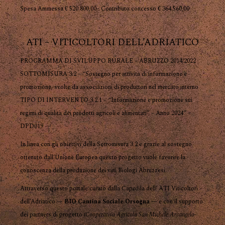
Spesa Ammessa € 520.800,00– Contributo concesso € 364.560,00
ATI – VITICOLTORI DELL’ADRIATICO
PROGRAMMA DI SVILUPPO RURALE – ABRUZZO 2014/2022
SOTTOMISURA 3.2 – “Sostegno per attività di informazione e
promozione, svolte da associazioni di produttori nel mercato interno
TIPO DI INTERVENTO 3.2.1 – “Informazione e promozione sui
regimi di qualità dei prodotti agricoli e alimentari” – Anno 2024” –
DPD019
In linea con gli obiettivi della Sottomisura 3.2 e grazie al sostegno
ottenuto dall’Unione Europea questo progetto vuole favorire la
conoscenza della produzione dei vini Biologi Abruzzesi.
Attraverso questo portale curato dalla Capofila dell’ ATI Viticoltori
dell’Adriatico —
BIO Cantina Sociale Orsogna
— e con il supporto
dei partners di progetto (
Cooperativa Agricola San Michele Arcangelo-