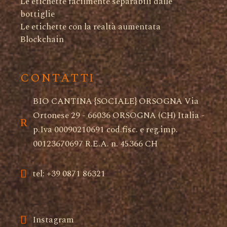
Le etichette facilmente separabili dalle
bottiglie
Le etichette con la realtà aumentata
Blockchain
CONTATTI
BIO CANTINA {SOCIALE} ORSOGNA Via
Ortonese 29 - 66036 ORSOGNA (CH) Italia -
p.Iva 00090210691 cod.fisc. e reg.imp.
00123670697 R.E.A. n. 45366 CH
tel: +39 0871 86321
Instagram