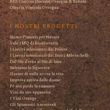
BIO Cantina {Sociale} Orsogna & Babalù
Olearia Vinicola Orsogna
I NOSTRI PROGETTI
Siamo Pionieri per Natura
Vale 1MQ di Biodiversità
I Lieviti selezionati dai Pollini
I Lieviti selezionati dai frutti Mbriachelli
Dal filo d’erba al filo di lana
Salviamo la ligustica!
Il seme di sulla attiva la vita
Impresa amica delle donne
Pé nin perde la sumente
Vini da uve appassite
I Vini Orange
Gli Spumanti Ancestrali