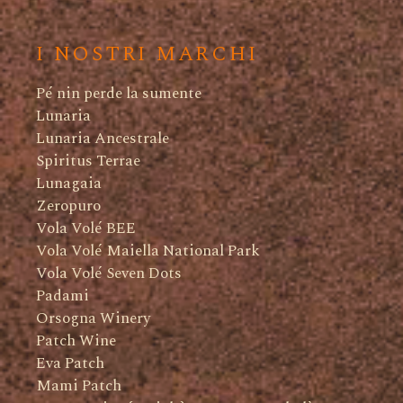
I NOSTRI MARCHI
Pé nin perde la sumente
Lunaria
Lunaria Ancestrale
Spiritus Terrae
Lunagaia
Zeropuro
Vola Volé BEE
Vola Volé Maiella National Park
Vola Volé Seven Dots
Padami
Orsogna Winery
Patch Wine
Eva Patch
Mami Patch