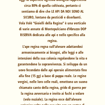
circa 80% di quella coltivata, pertanto ci
sentiamo di dire che LE API DA NOI SONO AL
SICURO, lontano da pesticidi e diserbanti.
Vola Volé “Gioielli della Regina” è una verticale
di varie annate di Montepulciano d’Abruzzo DOP
RISERVA dedicata alle api e nello specifico alla
regina.
L’ape regina regna sull’alveare adattandosi
armoniosamente ai bisogni, alle leggi e alle
intenzioni della sua colonia regolandone la vita e
garantendone la sopravvivenza. Si sviluppa da un
uovo fecondato dalle api operaie alimentato fino
alla fine (15 gg) a base di pappa reale. Le regine
vergini, nelle loro celle reali, emettono un suono
chiamato canto della regina, grido di guerra per
la regina avversaria e invito ai fuchi a volare
(volo nuziale). La regina esce dall’alveare
un’unica volta nella sua vita con un corteo di