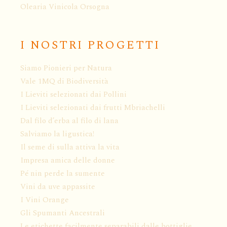
Olearia Vinicola Orsogna
I NOSTRI PROGETTI
Siamo Pionieri per Natura
Vale 1MQ di Biodiversità
I Lieviti selezionati dai Pollini
I Lieviti selezionati dai frutti Mbriachelli
Dal filo d’erba al filo di lana
Salviamo la ligustica!
Il seme di sulla attiva la vita
Impresa amica delle donne
Pé nin perde la sumente
Vini da uve appassite
I Vini Orange
Gli Spumanti Ancestrali
Le etichette facilmente separabili dalle bottiglie