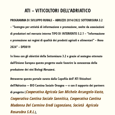
ATI – VITICOLTORI DELL’ADRIATICO
PROGRAMMA DI SVILUPPO RURALE – ABRUZZO 2014/2022 SOTTOMISURA 3.2
– “Sostegno per attività di informazione e promozione, svolte da associazioni
di produttori nel mercato interno TIPO DI INTERVENTO 3.2.1 – “Informazione
e promozione sui regimi di qualità dei prodotti agricoli e alimentari” – Anno
2024” – DPD019
In linea con gli obiettivi della Sottomisura 3.2 e grazie al sostegno ottenuto
dall’Unione Europea questo progetto vuole favorire la conoscenza della
produzione dei vini Biologi Abruzzesi.
Attraverso questo portale curato dalla Capofila dell’ ATI Viticoltori
dell’Adriatico —
BIO Cantina Sociale Orsogna
— e con il supporto dei partners
Cooperativa Agricola San Michele Arcangelo-Vasto,
di progetto (
Cooperativa Cantina Sociale Sannitica, Cooperativa Cantina
Madonna Del Carmine Eredi Legonziano, Società Agricola
Rosarubra S.R.L.
),