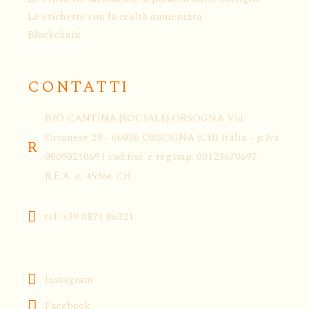
Le etichette con la realtà aumentata
Blockchain
CONTATTI
BIO CANTINA {SOCIALE} ORSOGNA Via
Ortonese 29 - 66036 ORSOGNA (CH) Italia - p.Iva
00090210691 cod.fisc. e reg.imp. 00123670697
R.E.A. n. 45366 CH
tel: +39 0871 86321
Instagram
Facebook