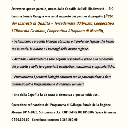
Attraverso questo portale, curato dalla Capofila dell’ATI Biodiversità —
BIO
Rete
Cantina Sociale Orsogna
— e con il supporto dei partner di progetto (
dei Distretti di Qualità – Terredamare d’Abruzzo
Cooperativa
,
L’Olivicola Casolana
Cooperativa Altopiano di Navelli
,
),
– Valorizziamo i prodotti biologici abruzzesi e il profondo legame che hanno
con la storia, la cultura e i paesaggi della nostra regione.
– Aiutiamo i consumatori a fare acquisti responsabili grazie alla conoscenza
dei prodotti e delle loro proprietà qualitative, nutrizionali e organolettiche.
– Promuoviamo i prodotti Biologici Abruzzesi con la partecipazione a fiere
internazionali e l’organizzazione di convegni seminari.
Il sito della Capofila fa da cassa di risonanza a queste iniziative.
Operazione cofinanziata dal Programma di Sviluppo Rurale della Regione
Abruzzo 2014-2020, Sottomisura 3.2, CUP C68H23001050007 Spesa Ammessa
€ 520.800,00– Contributo concesso € 364.560,00