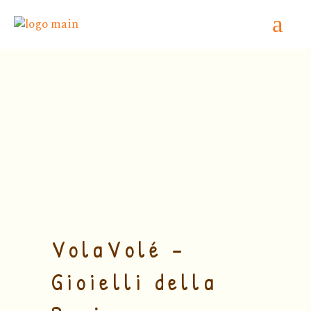
Home
/
Vino fermo RISERVA
/ VolaVolé –
Gioielli della Regina MONTEPULCIANO
d’ABRUZZO DOP RISERVA 2009
VolaVolé –
Gioielli della