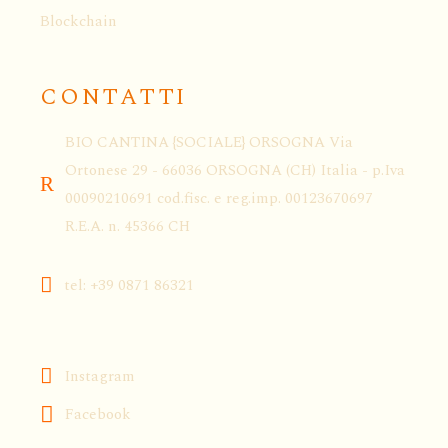
Blockchain
CONTATTI
BIO CANTINA {SOCIALE} ORSOGNA Via
Ortonese 29 - 66036 ORSOGNA (CH) Italia - p.Iva
00090210691 cod.fisc. e reg.imp. 00123670697
R.E.A. n. 45366 CH
tel: +39 0871 86321
Instagram
Facebook