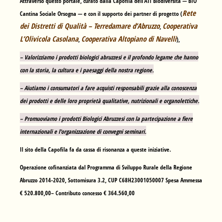
Attraverso questo portale, curato dalla Capofila dell’ATI Biodiversità —
BIO
Rete
Cantina Sociale Orsogna
— e con il supporto dei partner di progetto (
dei Distretti di Qualità – Terredamare d’Abruzzo
Cooperativa
,
L’Olivicola Casolana
Cooperativa Altopiano di Navelli
,
),
– Valorizziamo i prodotti biologici abruzzesi e il profondo legame che hanno
con la storia, la cultura e i paesaggi della nostra regione.
– Aiutiamo i consumatori a fare acquisti responsabili grazie alla conoscenza
dei prodotti e delle loro proprietà qualitative, nutrizionali e organolettiche.
– Promuoviamo i prodotti Biologici Abruzzesi con la partecipazione a fiere
internazionali e l’organizzazione di convegni seminari.
Il sito della Capofila fa da cassa di risonanza a queste iniziative.
Operazione cofinanziata dal Programma di Sviluppo Rurale della Regione
Abruzzo 2014-2020, Sottomisura 3.2, CUP C68H23001050007 Spesa Ammessa
€ 520.800,00– Contributo concesso € 364.560,00