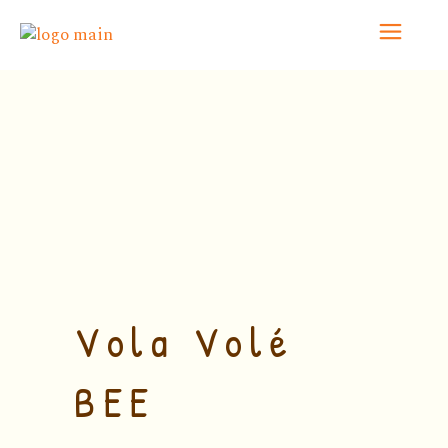
Home
/
Biologico
/ Vola Volé BEE BIB 3L –
CERASUOLO d’ABRUZZO DOP
Vola Volé
BEE