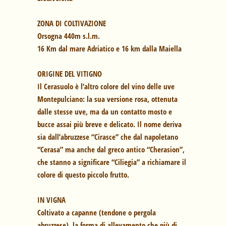
ZONA DI COLTIVAZIONE
Orsogna 440m s.l.m.
16 Km dal mare Adriatico e 16 km dalla Maiella
ORIGINE DEL VITIGNO
Il Cerasuolo è l’altro colore del vino delle uve
Montepulciano: la sua versione rosa, ottenuta
dalle stesse uve, ma da un contatto mosto e
bucce assai più breve e delicato. Il nome deriva
sia dall’abruzzese “Cirasce” che dal napoletano
“Cerasa” ma anche dal greco antico “Cherasion”,
che stanno a significare “Ciliegia” a richiamare il
colore di questo piccolo frutto.
IN VIGNA
Coltivato a capanne (tendone o pergola
abruzzese), la forma di allevamento che più di