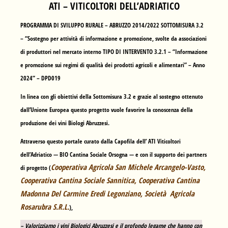
ATI – VITICOLTORI DELL’ADRIATICO
PROGRAMMA DI SVILUPPO RURALE – ABRUZZO 2014/2022 SOTTOMISURA 3.2
– “Sostegno per attività di informazione e promozione, svolte da associazioni
di produttori nel mercato interno TIPO DI INTERVENTO 3.2.1 – “Informazione
e promozione sui regimi di qualità dei prodotti agricoli e alimentari” – Anno
2024” – DPD019
In linea con gli obiettivi della Sottomisura 3.2 e grazie al sostegno ottenuto
dall’Unione Europea questo progetto vuole favorire la conoscenza della
produzione dei vini Biologi Abruzzesi.
Attraverso questo portale curato dalla Capofila dell’ ATI Viticoltori
dell’Adriatico —
BIO Cantina Sociale Orsogna
— e con il supporto dei partners
Cooperativa Agricola San Michele Arcangelo-Vasto,
di progetto (
Cooperativa Cantina Sociale Sannitica, Cooperativa Cantina
Madonna Del Carmine Eredi Legonziano, Società Agricola
Rosarubra S.R.L.
),
– Valorizziamo i vini Biologici Abruzzesi e il profondo legame che hanno con