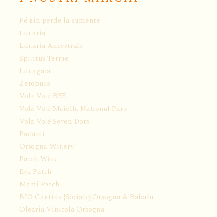
Pé nin perde la sumente
Lunaria
Lunaria Ancestrale
Spiritus Terrae
Lunagaia
Zeropuro
Vola Volé BEE
Vola Volé Maiella National Park
Vola Volé Seven Dots
Padami
Orsogna Winery
Patch Wine
Eva Patch
Mami Patch
BIO Cantina {Sociale} Orsogna & Babalù
Olearia Vinicola Orsogna