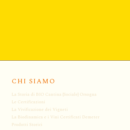
CHI SIAMO
La Storia di BIO Cantina {Sociale} Orsogna
Le Certificazioni
La Vivificazione dei Vigneti
La Biodinamica e i Vini Certificati Demeter
Prodotti Storici