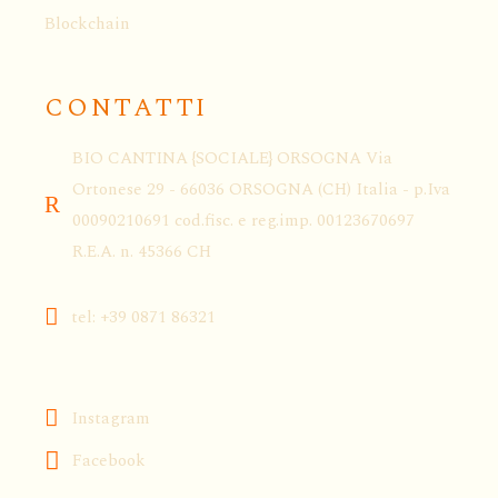
Blockchain
CONTATTI
BIO CANTINA {SOCIALE} ORSOGNA Via
Ortonese 29 - 66036 ORSOGNA (CH) Italia - p.Iva
00090210691 cod.fisc. e reg.imp. 00123670697
R.E.A. n. 45366 CH
tel: +39 0871 86321
Instagram
Facebook