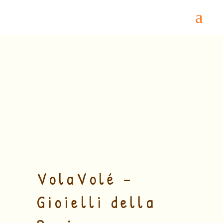
Home
/
Vino fermo RISERVA
/ VolaVolé –
Gioielli della Regina MONTEPULCIANO
d’ABRUZZO DOP RISERVA 2010
VolaVolé –
Gioielli della