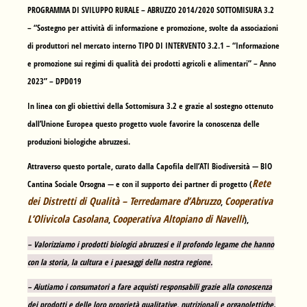
PROGRAMMA DI SVILUPPO RURALE – ABRUZZO 2014/2020 SOTTOMISURA 3.2
– “Sostegno per attività di informazione e promozione, svolte da associazioni
di produttori nel mercato interno TIPO DI INTERVENTO 3.2.1 – “Informazione
e promozione sui regimi di qualità dei prodotti agricoli e alimentari” – Anno
2023” – DPD019
In linea con gli obiettivi della Sottomisura 3.2 e grazie al sostegno ottenuto
dall’Unione Europea questo progetto vuole favorire la conoscenza delle
produzioni biologiche abruzzesi.
Attraverso questo portale, curato dalla Capofila dell’ATI Biodiversità —
BIO
Rete
Cantina Sociale Orsogna
— e con il supporto dei partner di progetto (
dei Distretti di Qualità – Terredamare d’Abruzzo
Cooperativa
,
L’Olivicola Casolana
Cooperativa Altopiano di Navelli
,
),
– Valorizziamo i prodotti biologici abruzzesi e il profondo legame che hanno
con la storia, la cultura e i paesaggi della nostra regione.
– Aiutiamo i consumatori a fare acquisti responsabili grazie alla conoscenza
dei prodotti e delle loro proprietà qualitative, nutrizionali e organolettiche.