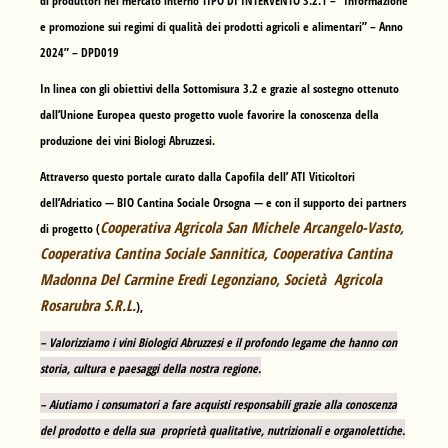
di produttori nel mercato interno TIPO DI INTERVENTO 3.2.1 – “Informazione
e promozione sui regimi di qualità dei prodotti agricoli e alimentari” – Anno
2024” – DPD019
In linea con gli obiettivi della Sottomisura 3.2 e grazie al sostegno ottenuto
dall’Unione Europea questo progetto vuole favorire la conoscenza della
produzione dei vini Biologi Abruzzesi.
Attraverso questo portale curato dalla Capofila dell’ ATI Viticoltori
dell’Adriatico —
BIO Cantina Sociale Orsogna
— e con il supporto dei partners
Cooperativa Agricola San Michele Arcangelo-Vasto,
di progetto (
Cooperativa Cantina Sociale Sannitica, Cooperativa Cantina
Madonna Del Carmine Eredi Legonziano, Società Agricola
Rosarubra S.R.L.
),
– Valorizziamo i vini Biologici Abruzzesi e il profondo legame che hanno con
storia, cultura e paesaggi della nostra regione.
– Aiutiamo i consumatori a fare acquisti responsabili grazie alla conoscenza
del prodotto e della sua proprietà qualitative, nutrizionali e organolettiche.