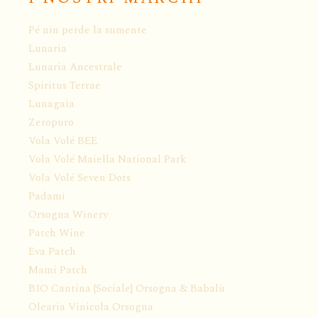
Pé nin perde la sumente
Lunaria
Lunaria Ancestrale
Spiritus Terrae
Lunagaia
Zeropuro
Vola Volé BEE
Vola Volé Maiella National Park
Vola Volé Seven Dots
Padami
Orsogna Winery
Patch Wine
Eva Patch
Mami Patch
BIO Cantina {Sociale} Orsogna & Babalù
Olearia Vinicola Orsogna