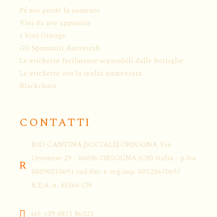
Pé nin perde la sumente
Vini da uve appassite
I Vini Orange
Gli Spumanti Ancestrali
Le etichette facilmente separabili dalle bottiglie
Le etichette con la realtà aumentata
Blockchain
CONTATTI
BIO CANTINA {SOCIALE} ORSOGNA Via
Ortonese 29 - 66036 ORSOGNA (CH) Italia - p.Iva
00090210691 cod.fisc. e reg.imp. 00123670697
R.E.A. n. 45366 CH
tel: +39 0871 86321