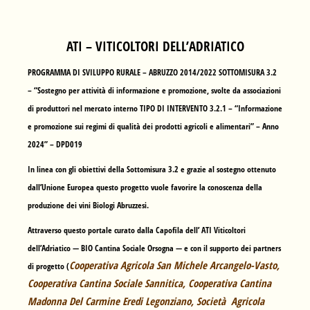
ATI – VITICOLTORI DELL’ADRIATICO
PROGRAMMA DI SVILUPPO RURALE – ABRUZZO 2014/2022 SOTTOMISURA 3.2
– “Sostegno per attività di informazione e promozione, svolte da associazioni
di produttori nel mercato interno TIPO DI INTERVENTO 3.2.1 – “Informazione
e promozione sui regimi di qualità dei prodotti agricoli e alimentari” – Anno
2024” – DPD019
In linea con gli obiettivi della Sottomisura 3.2 e grazie al sostegno ottenuto
dall’Unione Europea questo progetto vuole favorire la conoscenza della
produzione dei vini Biologi Abruzzesi.
Attraverso questo portale curato dalla Capofila dell’ ATI Viticoltori
dell’Adriatico —
BIO Cantina Sociale Orsogna
— e con il supporto dei partners
Cooperativa Agricola San Michele Arcangelo-Vasto,
di progetto (
Cooperativa Cantina Sociale Sannitica, Cooperativa Cantina
Madonna Del Carmine Eredi Legonziano, Società Agricola