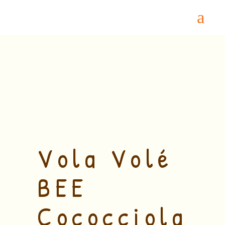
Home
/
BIANCO
/ Vola Volé BEE Cococciola
Vola Volé
BEE
Cococciola