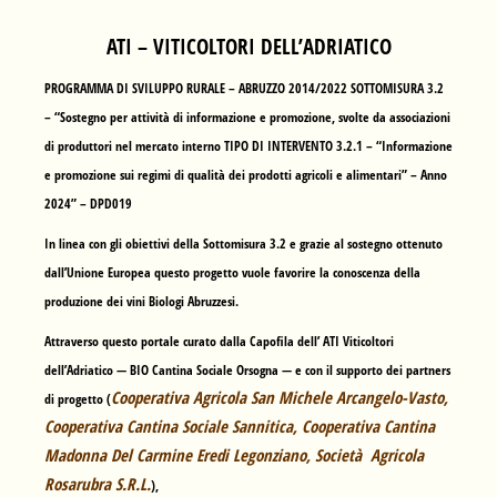
ATI – VITICOLTORI DELL’ADRIATICO
PROGRAMMA DI SVILUPPO RURALE – ABRUZZO 2014/2022 SOTTOMISURA 3.2
– “Sostegno per attività di informazione e promozione, svolte da associazioni
di produttori nel mercato interno TIPO DI INTERVENTO 3.2.1 – “Informazione
e promozione sui regimi di qualità dei prodotti agricoli e alimentari” – Anno
2024” – DPD019
In linea con gli obiettivi della Sottomisura 3.2 e grazie al sostegno ottenuto
dall’Unione Europea questo progetto vuole favorire la conoscenza della
produzione dei vini Biologi Abruzzesi.
Attraverso questo portale curato dalla Capofila dell’ ATI Viticoltori
dell’Adriatico —
BIO Cantina Sociale Orsogna
— e con il supporto dei partners
Cooperativa Agricola San Michele Arcangelo-Vasto,
di progetto (
Cooperativa Cantina Sociale Sannitica, Cooperativa Cantina
Madonna Del Carmine Eredi Legonziano, Società Agricola
Rosarubra S.R.L.
),