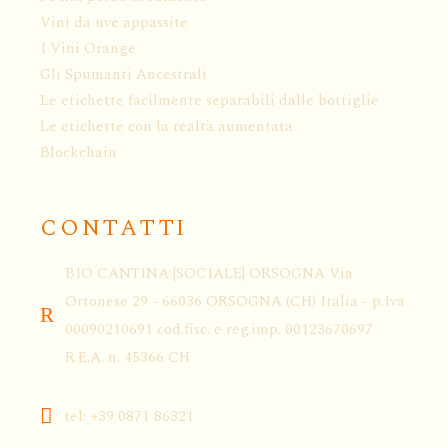
Vini da uve appassite
I Vini Orange
Gli Spumanti Ancestrali
Le etichette facilmente separabili dalle bottiglie
Le etichette con la realtà aumentata
Blockchain
CONTATTI
BIO CANTINA {SOCIALE} ORSOGNA Via
Ortonese 29 - 66036 ORSOGNA (CH) Italia - p.Iva
00090210691 cod.fisc. e reg.imp. 00123670697
R.E.A. n. 45366 CH
tel: +39 0871 86321