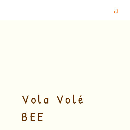
Home
/
Biologico
/ Vola Volé BEE BIB 3L –
MONTEPULCIANO d’ABRUZZO DOP
Vola Volé
BEE