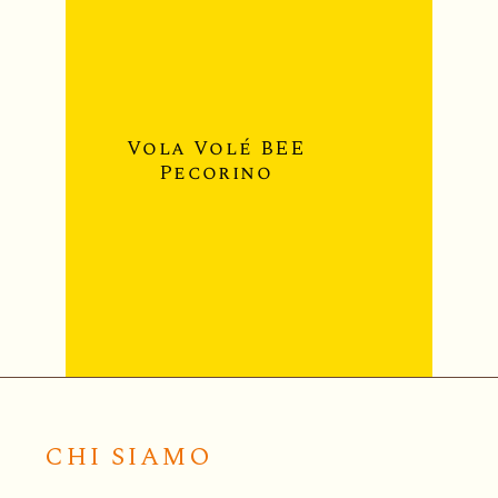
Vola V
Vola Volé BEE
Coco
Pecorino
CHI SIAMO