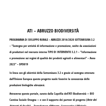
ATI – ABRUZZO BIODIVERSITÀ
PROGRAMMA DI SVILUPPO RURALE – ABRUZZO 2014/2020 SOTTOMISURA 3.2
– “Sostegno per attività di informazione e promozione, svolte da associazioni
di produttori nel mercato interno TIPO DI INTERVENTO 3.2.1 – “Informazione
e promozione sui regimi di qualità dei prodotti agricoli e alimentari” – Anno
2023” – DPD019
In linea con gli obiettivi della Sottomisura 3.2 e grazie al sostegno ottenuto
dall’Unione Europea questo progetto vuole favorire la conoscenza delle
produzioni biologiche abruzzesi.
Attraverso questo portale, curato dalla Capofila dell’ATI Biodiversità —
BIO
Cantina Sociale Orsogna
— e con il supporto dei partner di progetto (
Rete dei
Distretti di Qualità – Terredamare d’Abruzzo
,
Cooperativa L’Olivicola