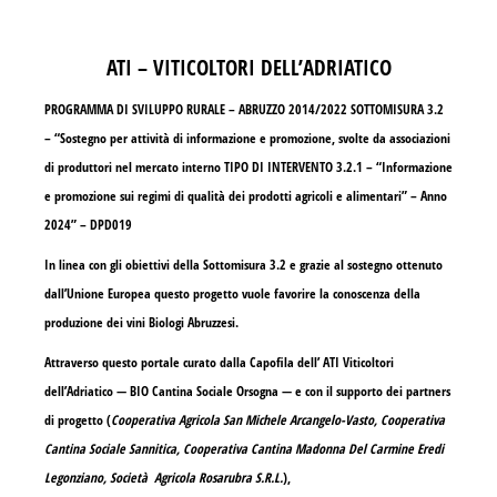
ATI – VITICOLTORI DELL’ADRIATICO
PROGRAMMA DI SVILUPPO RURALE – ABRUZZO 2014/2022 SOTTOMISURA 3.2
– “Sostegno per attività di informazione e promozione, svolte da associazioni
di produttori nel mercato interno TIPO DI INTERVENTO 3.2.1 – “Informazione
e promozione sui regimi di qualità dei prodotti agricoli e alimentari” – Anno
2024” – DPD019
In linea con gli obiettivi della Sottomisura 3.2 e grazie al sostegno ottenuto
dall’Unione Europea questo progetto vuole favorire la conoscenza della
produzione dei vini Biologi Abruzzesi.
Attraverso questo portale curato dalla Capofila dell’ ATI Viticoltori
dell’Adriatico —
BIO Cantina Sociale Orsogna
— e con il supporto dei partners
di progetto (
Cooperativa Agricola San Michele Arcangelo-Vasto, Cooperativa
Cantina Sociale Sannitica, Cooperativa Cantina Madonna Del Carmine Eredi
Legonziano, Società Agricola Rosarubra S.R.L.
),