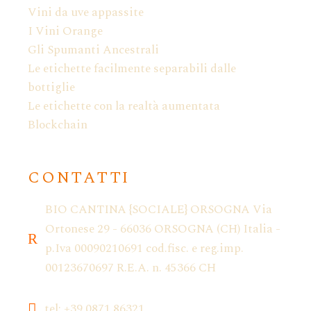
Vini da uve appassite
I Vini Orange
Gli Spumanti Ancestrali
Le etichette facilmente separabili dalle
bottiglie
Le etichette con la realtà aumentata
Blockchain
CONTATTI
BIO CANTINA {SOCIALE} ORSOGNA Via
Ortonese 29 - 66036 ORSOGNA (CH) Italia -
p.Iva 00090210691 cod.fisc. e reg.imp.
00123670697 R.E.A. n. 45366 CH
tel: +39 0871 86321