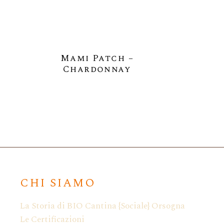
Mami Patch –
Mami 
Chardonnay
Sauv
CHI SIAMO
La Storia di BIO Cantina {Sociale} Orsogna
Le Certificazioni