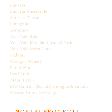
Lunaria
Lunaria Ancestrale
Spiritus Terrae
Lunagaia
Zeropuro
Vola Volé BEE
Vola Volé Maiella National Park
Vola Volé Seven Dots
Padami
Orsogna Winery
Patch Wine
Eva Patch
Mami Patch
BIO Cantina {Sociale} Orsogna & Babalù
Olearia Vinicola Orsogna
I NOSTRI PROGETTI