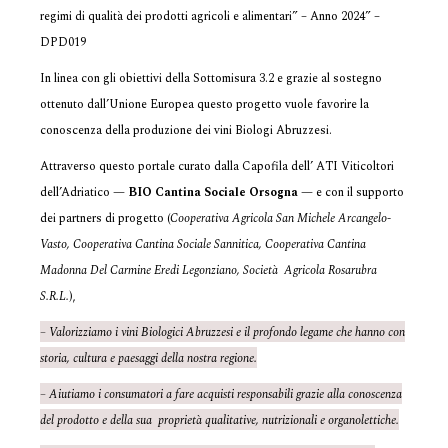
regimi di qualità dei prodotti agricoli e alimentari” – Anno 2024” –
DPD019
In linea con gli obiettivi della Sottomisura 3.2 e grazie al sostegno
ottenuto dall’Unione Europea questo progetto vuole favorire la
conoscenza della produzione dei vini Biologi Abruzzesi.
Attraverso questo portale curato dalla Capofila dell’ ATI Viticoltori
dell’Adriatico —
BIO Cantina Sociale Orsogna
— e con il supporto
dei partners di progetto (
Cooperativa Agricola San Michele Arcangelo-
Vasto, Cooperativa Cantina Sociale Sannitica, Cooperativa Cantina
Madonna Del Carmine Eredi Legonziano, Società Agricola Rosarubra
S.R.L.
),
– Valorizziamo i vini Biologici Abruzzesi e il profondo legame che hanno con
storia, cultura e paesaggi della nostra regione.
– Aiutiamo i consumatori a fare acquisti responsabili grazie alla conoscenza
del prodotto e della sua proprietà qualitative, nutrizionali e organolettiche.