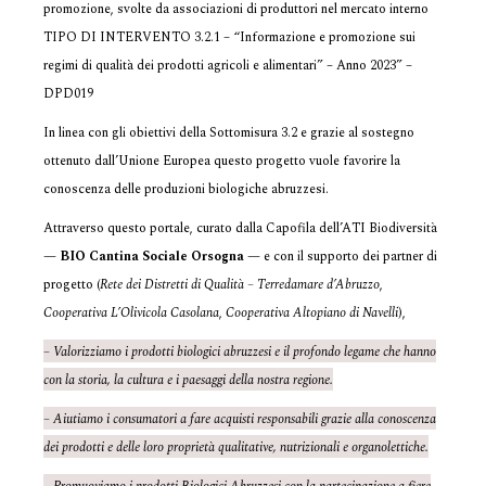
promozione, svolte da associazioni di produttori nel mercato interno
TIPO DI INTERVENTO 3.2.1 – “Informazione e promozione sui
regimi di qualità dei prodotti agricoli e alimentari” – Anno 2023” –
DPD019
In linea con gli obiettivi della Sottomisura 3.2 e grazie al sostegno
ottenuto dall’Unione Europea questo progetto vuole favorire la
conoscenza delle produzioni biologiche abruzzesi.
Attraverso questo portale, curato dalla Capofila dell’ATI Biodiversità
—
BIO Cantina Sociale Orsogna
— e con il supporto dei partner di
progetto (
Rete dei Distretti di Qualità – Terredamare d’Abruzzo
,
Cooperativa L’Olivicola Casolana
,
Cooperativa Altopiano di Navelli
),
– Valorizziamo i prodotti biologici abruzzesi e il profondo legame che hanno
con la storia, la cultura e i paesaggi della nostra regione.
– Aiutiamo i consumatori a fare acquisti responsabili grazie alla conoscenza
dei prodotti e delle loro proprietà qualitative, nutrizionali e organolettiche.