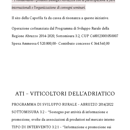
– Promuoviamo i prodotti Biologici Abruzzesi con la partecipazione a fiere
internazionali e l’organizzazione di convegni seminari.
Il sito della Capofila fa da cassa di risonanza a queste iniziative.
Operazione cofinanziata dal Programma di Sviluppo Rurale della
Regione Abruzzo 2014-2020, Sottomisura 3.2, CUP C68H23001050007
Spesa Ammessa € 520.800,00– Contributo concesso € 364.560,00
ATI – VITICOLTORI DELL’ADRIATICO
PROGRAMMA DI SVILUPPO RURALE – ABRUZZO 2014/2022
SOTTOMISURA 3.2 – “Sostegno per attività di informazione e
promozione, svolte da associazioni di produttori nel mercato interno
TIPO DI INTERVENTO 3.2.1 – “Informazione e promozione sui