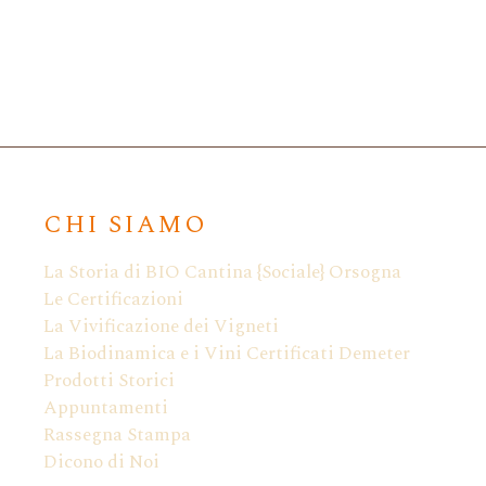
CHI SIAMO
La Storia di BIO Cantina {Sociale} Orsogna
Le Certificazioni
La Vivificazione dei Vigneti
La Biodinamica e i Vini Certificati Demeter
Prodotti Storici
Appuntamenti
Rassegna Stampa
Dicono di Noi