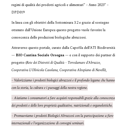
regimi di qualità dei prodotti agricoli e alimentari” – Anno 2023” –
DPD019
In linea con gli obiettivi della Sottomisura 3.2 e grazie al sostegno
ottenuto dall’Unione Europea questo progetto vuole favorire la
conoscenza delle produzioni biologiche abruzzesi.
Attraverso questo portale, curato dalla Capofila dell’ATI Biodiversità
—
BIO Cantina Sociale Orsogna
— e con il supporto dei partner di
progetto (
Rete dei Distretti di Qualità – Terredamare d’Abruzzo
,
Cooperativa L’Olivicola Casolana
,
Cooperativa Altopiano di Navelli
),
– Valorizziamo i prodotti biologici abruzzesi e il profondo legame che hanno
con la storia, la cultura e i paesaggi della nostra regione.
– Aiutiamo i consumatori a fare acquisti responsabili grazie alla conoscenza
dei prodotti e delle loro proprietà qualitative, nutrizionali e organolettiche.
– Promuoviamo i prodotti Biologici Abruzzesi con la partecipazione a fiere
internazionali e l’organizzazione di convegni seminari.