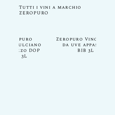
Tutti i vini a marchio
ZEROPURO
ropuro Vino Rosso
da uve appassite
BIB 3L
Zeropuro STILLAE
Pecorino Spumant