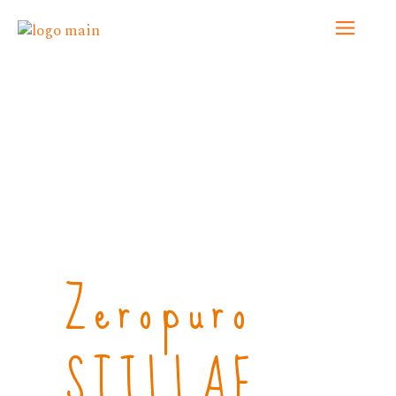
Home
/
BIANCO
/ Zeropuro STILLAE
Pecorino Spumante
Zeropuro
STILLAE