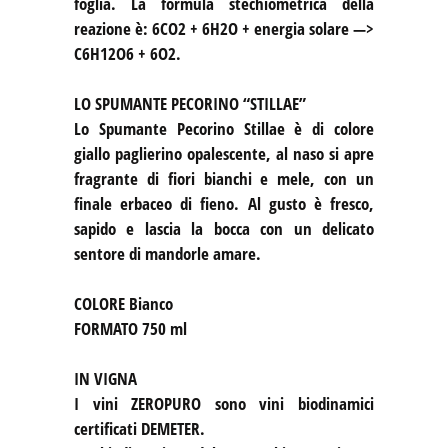
foglia. La formula stechiometrica della
reazione è: 6CO2 + 6H2O + energia solare —>
C6H12O6 + 6O2.
LO SPUMANTE PECORINO “STILLAE”
Lo Spumante Pecorino Stillae è di colore
giallo paglierino opalescente, al naso si apre
fragrante di fiori bianchi e mele, con un
finale erbaceo di fieno. Al gusto è fresco,
sapido e lascia la bocca con un delicato
sentore di mandorle amare.
COLORE
Bianco
FORMATO
750 ml
IN VIGNA
I vini ZEROPURO sono vini biodinamici
certificati DEMETER.