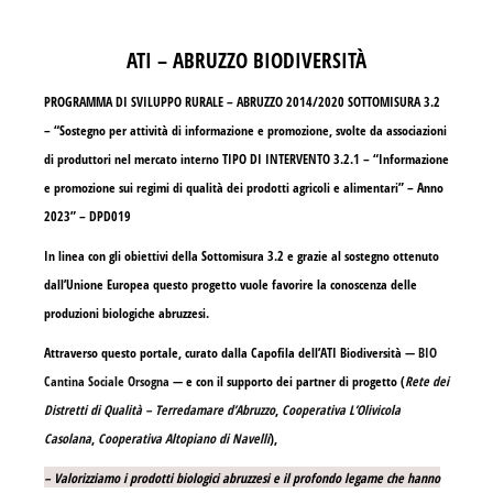
ATI – ABRUZZO BIODIVERSITÀ
PROGRAMMA DI SVILUPPO RURALE – ABRUZZO 2014/2020 SOTTOMISURA 3.2
– “Sostegno per attività di informazione e promozione, svolte da associazioni
di produttori nel mercato interno TIPO DI INTERVENTO 3.2.1 – “Informazione
e promozione sui regimi di qualità dei prodotti agricoli e alimentari” – Anno
2023” – DPD019
In linea con gli obiettivi della Sottomisura 3.2 e grazie al sostegno ottenuto
dall’Unione Europea questo progetto vuole favorire la conoscenza delle
produzioni biologiche abruzzesi.
Attraverso questo portale, curato dalla Capofila dell’ATI Biodiversità —
BIO
Cantina Sociale Orsogna
— e con il supporto dei partner di progetto (
Rete dei
Distretti di Qualità – Terredamare d’Abruzzo
,
Cooperativa L’Olivicola
Casolana
,
Cooperativa Altopiano di Navelli
),
– Valorizziamo i prodotti biologici abruzzesi e il profondo legame che hanno