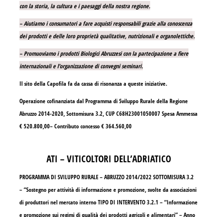
con la storia, la cultura e i paesaggi della nostra regione.
– Aiutiamo i consumatori a fare acquisti responsabili grazie alla conoscenza
dei prodotti e delle loro proprietà qualitative, nutrizionali e organolettiche.
– Promuoviamo i prodotti Biologici Abruzzesi con la partecipazione a fiere
internazionali e l’organizzazione di convegni seminari.
Il sito della Capofila fa da cassa di risonanza a queste iniziative.
Operazione cofinanziata dal Programma di Sviluppo Rurale della Regione
Abruzzo 2014-2020, Sottomisura 3.2, CUP C68H23001050007 Spesa Ammessa
€ 520.800,00– Contributo concesso € 364.560,00
ATI – VITICOLTORI DELL’ADRIATICO
PROGRAMMA DI SVILUPPO RURALE – ABRUZZO 2014/2022 SOTTOMISURA 3.2
– “Sostegno per attività di informazione e promozione, svolte da associazioni
di produttori nel mercato interno TIPO DI INTERVENTO 3.2.1 – “Informazione
e promozione sui regimi di qualità dei prodotti agricoli e alimentari” – Anno