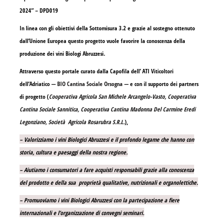
2024” – DPD019
In linea con gli obiettivi della Sottomisura 3.2 e grazie al sostegno ottenuto
dall’Unione Europea questo progetto vuole favorire la conoscenza della
produzione dei vini Biologi Abruzzesi.
Attraverso questo portale curato dalla Capofila dell’ ATI Viticoltori
dell’Adriatico —
BIO Cantina Sociale Orsogna
— e con il supporto dei partners
di progetto (
Cooperativa Agricola San Michele Arcangelo-Vasto, Cooperativa
Cantina Sociale Sannitica, Cooperativa Cantina Madonna Del Carmine Eredi
Legonziano, Società Agricola Rosarubra S.R.L.
),
– Valorizziamo i vini Biologici Abruzzesi e il profondo legame che hanno con
storia, cultura e paesaggi della nostra regione.
– Aiutiamo i consumatori a fare acquisti responsabili grazie alla conoscenza
del prodotto e della sua proprietà qualitative, nutrizionali e organolettiche.
– Promuoviamo i vini Biologici Abruzzesi con la partecipazione a fiere
internazionali e l’organizzazione di convegni seminari.