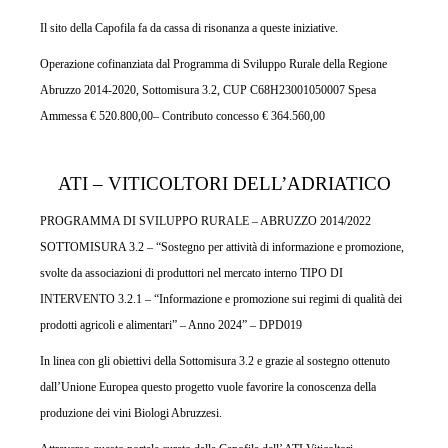
Il sito della Capofila fa da cassa di risonanza a queste iniziative.
Operazione cofinanziata dal Programma di Sviluppo Rurale della Regione
Abruzzo 2014-2020, Sottomisura 3.2, CUP C68H23001050007 Spesa
Ammessa € 520.800,00– Contributo concesso € 364.560,00
ATI – VITICOLTORI DELL’ADRIATICO
PROGRAMMA DI SVILUPPO RURALE – ABRUZZO 2014/2022
SOTTOMISURA 3.2 – “Sostegno per attività di informazione e promozione,
svolte da associazioni di produttori nel mercato interno TIPO DI
INTERVENTO 3.2.1 – “Informazione e promozione sui regimi di qualità dei
prodotti agricoli e alimentari” – Anno 2024” – DPD019
In linea con gli obiettivi della Sottomisura 3.2 e grazie al sostegno ottenuto
dall’Unione Europea questo progetto vuole favorire la conoscenza della
produzione dei vini Biologi Abruzzesi.