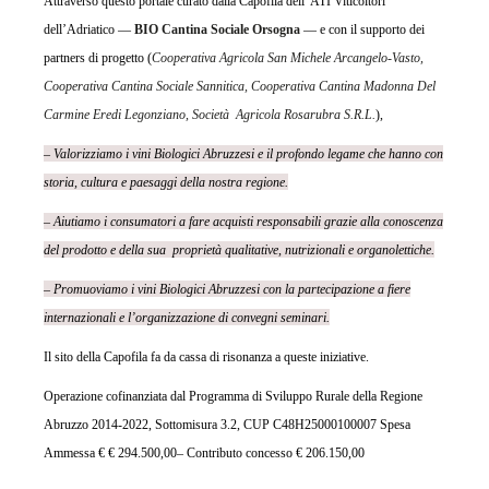
Attraverso questo portale curato dalla Capofila dell’ ATI Viticoltori
dell’Adriatico —
BIO Cantina Sociale Orsogna
— e con il supporto dei
partners di progetto (
Cooperativa Agricola San Michele Arcangelo-Vasto,
Cooperativa Cantina Sociale Sannitica, Cooperativa Cantina Madonna Del
Carmine Eredi Legonziano, Società Agricola Rosarubra S.R.L.
),
– Valorizziamo i vini Biologici Abruzzesi e il profondo legame che hanno con
storia, cultura e paesaggi della nostra regione.
– Aiutiamo i consumatori a fare acquisti responsabili grazie alla conoscenza
del prodotto e della sua proprietà qualitative, nutrizionali e organolettiche.
– Promuoviamo i vini Biologici Abruzzesi con la partecipazione a fiere
internazionali e l’organizzazione di convegni seminari.
Il sito della Capofila fa da cassa di risonanza a queste iniziative.
Operazione cofinanziata dal Programma di Sviluppo Rurale della Regione
Abruzzo 2014-2022, Sottomisura 3.2, CUP C48H25000100007 Spesa
Ammessa € € 294.500,00– Contributo concesso € 206.150,00