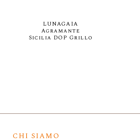
LUNAGAIA
LUN
Agramante
Mandr
Sicilia DOP Grillo
Cata
CHI SIAMO