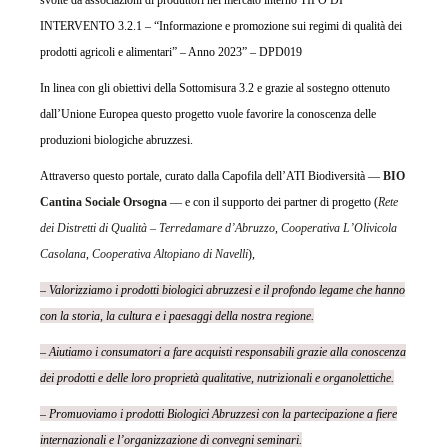
INTERVENTO 3.2.1 – “Informazione e promozione sui regimi di qualità dei
prodotti agricoli e alimentari” – Anno 2023” – DPD019
In linea con gli obiettivi della Sottomisura 3.2 e grazie al sostegno ottenuto
dall’Unione Europea questo progetto vuole favorire la conoscenza delle
produzioni biologiche abruzzesi.
Attraverso questo portale, curato dalla Capofila dell’ATI Biodiversità —
BIO
Cantina Sociale Orsogna
— e con il supporto dei partner di progetto (
Rete
dei Distretti di Qualità – Terredamare d’Abruzzo
,
Cooperativa L’Olivicola
Casolana
,
Cooperativa Altopiano di Navelli
),
– Valorizziamo i prodotti biologici abruzzesi e il profondo legame che hanno
con la storia, la cultura e i paesaggi della nostra regione.
– Aiutiamo i consumatori a fare acquisti responsabili grazie alla conoscenza
dei prodotti e delle loro proprietà qualitative, nutrizionali e organolettiche.
– Promuoviamo i prodotti Biologici Abruzzesi con la partecipazione a fiere
internazionali e l’organizzazione di convegni seminari.