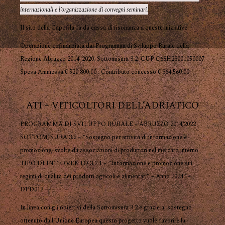
internazionali e l’organizzazione di convegni seminari.
Il sito della Capofila fa da cassa di risonanza a queste iniziative.
Operazione cofinanziata dal Programma di Sviluppo Rurale della
Regione Abruzzo 2014-2020, Sottomisura 3.2, CUP C68H23001050007
Spesa Ammessa € 520.800,00– Contributo concesso € 364.560,00
ATI – VITICOLTORI DELL’ADRIATICO
PROGRAMMA DI SVILUPPO RURALE – ABRUZZO 2014/2022
SOTTOMISURA 3.2 – “Sostegno per attività di informazione e
promozione, svolte da associazioni di produttori nel mercato interno
TIPO DI INTERVENTO 3.2.1 – “Informazione e promozione sui
regimi di qualità dei prodotti agricoli e alimentari” – Anno 2024” –
DPD019
In linea con gli obiettivi della Sottomisura 3.2 e grazie al sostegno
ottenuto dall’Unione Europea questo progetto vuole favorire la