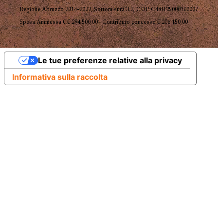
Regione Abruzzo 2014-2022, Sottomisura 3.2, CUP C48H25000100007
Spesa Ammessa € € 294.500,00– Contributo concesso € 206.150,00
Le tue preferenze relative alla privacy
Informativa sulla raccolta