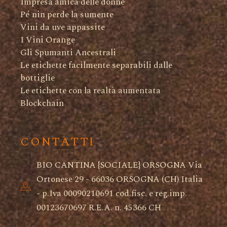
Impresa amica delle donne
Pé nin perde la sumente
Vini da uve appassite
I Vini Orange
Gli Spumanti Ancestrali
Le etichette facilmente separabili dalle
bottiglie
Le etichette con la realtà aumentata
Blockchain
CONTATTI
BIO CANTINA {SOCIALE} ORSOGNA Via
Ortonese 29 - 66036 ORSOGNA (CH) Italia
- p.Iva 00090210691 cod.fisc. e reg.imp.
00123670697 R.E.A. n. 45366 CH