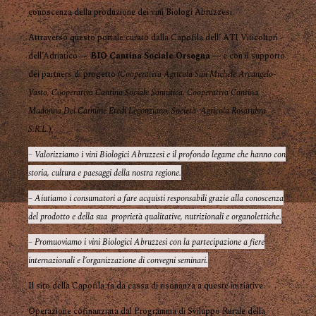
conoscenza della produzione dei vini Biologi Abruzzesi.
Attraverso questo portale curato dalla Capofila dell’ ATI Viticoltori
dell’Adriatico —
BIO Cantina Sociale Orsogna
— e con il supporto
dei partners di progetto (
Cooperativa Agricola San Michele Arcangelo-
Vasto, Cooperativa Cantina Sociale Sannitica, Cooperativa Cantina
Madonna Del Carmine Eredi Legonziano, Società Agricola Rosarubra
S.R.L.
),
– Valorizziamo i vini Biologici Abruzzesi e il profondo legame che hanno con
storia, cultura e paesaggi della nostra regione.
– Aiutiamo i consumatori a fare acquisti responsabili grazie alla conoscenza
del prodotto e della sua proprietà qualitative, nutrizionali e organolettiche.
– Promuoviamo i vini Biologici Abruzzesi con la partecipazione a fiere
internazionali e l’organizzazione di convegni seminari.
Il sito della Capofila fa da cassa di risonanza a queste iniziative.
Operazione cofinanziata dal Programma di Sviluppo Rurale della