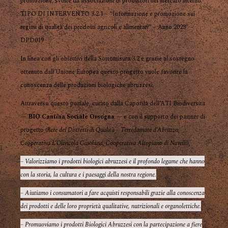
promozione, svolte da associazioni di produttori nel mercato interno
TIPO DI INTERVENTO 3.2.1 – “Informazione e promozione sui
regimi di qualità dei prodotti agricoli e alimentari” – Anno 2023” –
DPD019
In linea con gli obiettivi della Sottomisura 3.2 e grazie al sostegno
ottenuto dall’Unione Europea questo progetto vuole favorire la
conoscenza delle produzioni biologiche abruzzesi.
Attraverso questo portale, curato dalla Capofila dell’ATI Biodiversità
—
BIO Cantina Sociale Orsogna
— e con il supporto dei partner di
progetto (
Rete dei Distretti di Qualità – Terredamare d’Abruzzo
,
Cooperativa L’Olivicola Casolana
,
Cooperativa Altopiano di Navelli
),
– Valorizziamo i prodotti biologici abruzzesi e il profondo legame che hanno
con la storia, la cultura e i paesaggi della nostra regione.
– Aiutiamo i consumatori a fare acquisti responsabili grazie alla conoscenza
dei prodotti e delle loro proprietà qualitative, nutrizionali e organolettiche.
– Promuoviamo i prodotti Biologici Abruzzesi con la partecipazione a fiere