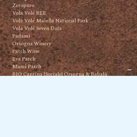
Zeropuro
Vola Volé BEE
Vola Volé Maiella National Park
Vola Volé Seven Dots
Padami
Orsogna Winery
Patch Wine
Eva Patch
Mami Patch
BIO Cantina {Sociale} Orsogna & Babalù
Olearia Vinicola Orsogna
I NOSTRI PROGETTI
Siamo Pionieri per Natura
Vale 1MQ di Biodiversità
I Lieviti selezionati dai Pollini