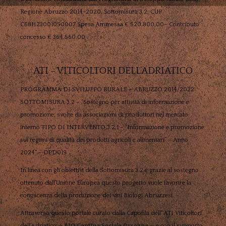
Regione Abruzzo 2014-2020, Sottomisura 3.2, CUP
C68H23001050007 Spesa Ammessa € 520.800,00– Contributo
concesso € 364.560,00
ATI – VITICOLTORI DELL’ADRIATICO
PROGRAMMA DI SVILUPPO RURALE – ABRUZZO 2014/2022
SOTTOMISURA 3.2 – “Sostegno per attività di informazione e
promozione, svolte da associazioni di produttori nel mercato
interno TIPO DI INTERVENTO 3.2.1 – “Informazione e promozione
sui regimi di qualità dei prodotti agricoli e alimentari” – Anno
2024” – DPD019
In linea con gli obiettivi della Sottomisura 3.2 e grazie al sostegno
ottenuto dall’Unione Europea questo progetto vuole favorire la
conoscenza della produzione dei vini Biologi Abruzzesi.
Attraverso questo portale curato dalla Capofila dell’ ATI Viticoltori
dell’Adriatico —
BIO Cantina Sociale Orsogna
— e con il supporto