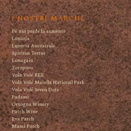
I NOSTRI MARCHI
Pé nin perde la sumente
Lunaria
Lunaria Ancestrale
Spiritus Terrae
Lunagaia
Zeropuro
Vola Volé BEE
Vola Volé Maiella National Park
Vola Volé Seven Dots
Padami
Orsogna Winery
Patch Wine
Eva Patch
Mami Patch