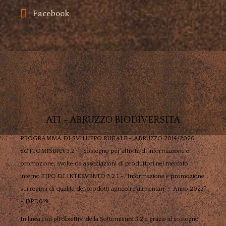
Facebook
ATI – ABRUZZO BIODIVERSITÀ
PROGRAMMA DI SVILUPPO RURALE – ABRUZZO 2014/2020
SOTTOMISURA 3.2 – “Sostegno per attività di informazione e
promozione, svolte da associazioni di produttori nel mercato
interno TIPO DI INTERVENTO 3.2.1 – “Informazione e promozione
sui regimi di qualità dei prodotti agricoli e alimentari” – Anno 2023”
– DPD019
In linea con gli obiettivi della Sottomisura 3.2 e grazie al sostegno