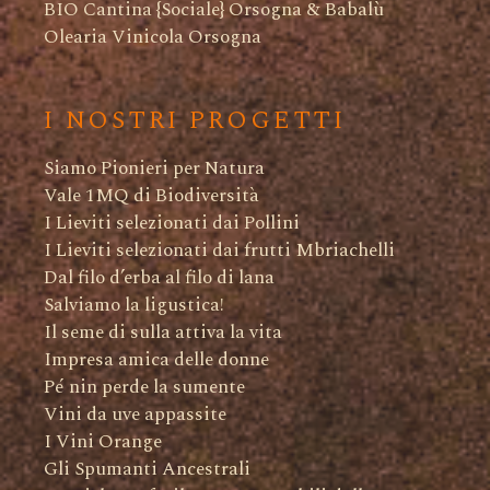
BIO Cantina {Sociale} Orsogna & Babalù
Olearia Vinicola Orsogna
I NOSTRI PROGETTI
Siamo Pionieri per Natura
Vale 1MQ di Biodiversità
I Lieviti selezionati dai Pollini
I Lieviti selezionati dai frutti Mbriachelli
Dal filo d’erba al filo di lana
Salviamo la ligustica!
Il seme di sulla attiva la vita
Impresa amica delle donne
Pé nin perde la sumente
Vini da uve appassite
I Vini Orange
Gli Spumanti Ancestrali