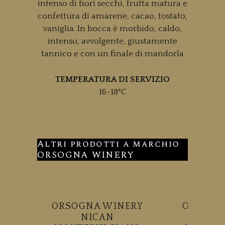
intenso di fiori secchi, frutta matura e
confettura di amarene, cacao, tostato,
vaniglia. In bocca è morbido, caldo,
intenso, avvolgente, giustamente
tannico e con un finale di mandorla
TEMPERATURA DI SERVIZIO
16-18°C
Altri prodotti a marchio
ORSOGNA WINERY
ORSOGNA WINERY
ORSOGN
NICAN
NI