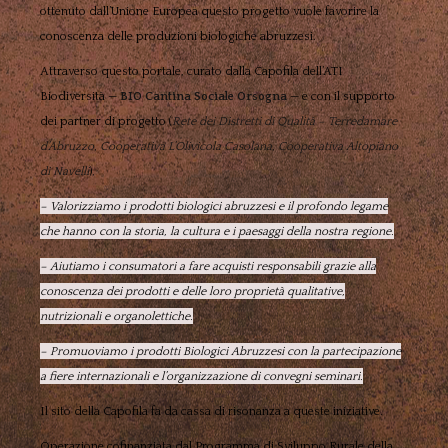
ottenuto dall’Unione Europea questo progetto vuole favorire la
conoscenza delle produzioni biologiche abruzzesi.
Attraverso questo portale, curato dalla Capofila dell’ATI
Biodiversità —
BIO Cantina Sociale Orsogna
— e con il supporto
dei partner di progetto (
Rete dei Distretti di Qualità – Terredamare
d’Abruzzo
,
Cooperativa L’Olivicola Casolana
,
Cooperativa Altopiano
di Navelli
),
– Valorizziamo i prodotti biologici abruzzesi e il profondo legame
che hanno con la storia, la cultura e i paesaggi della nostra regione.
– Aiutiamo i consumatori a fare acquisti responsabili grazie alla
conoscenza dei prodotti e delle loro proprietà qualitative,
nutrizionali e organolettiche.
– Promuoviamo i prodotti Biologici Abruzzesi con la partecipazione
a fiere internazionali e l’organizzazione di convegni seminari.
Il sito della Capofila fa da cassa di risonanza a queste iniziative.
Operazione cofinanziata dal Programma di Sviluppo Rurale della