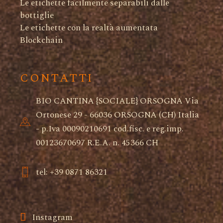
Le etichette facilmente separabili dalle
bottiglie
Le etichette con la realtà aumentata
Blockchain
CONTATTI
BIO CANTINA {SOCIALE} ORSOGNA Via
Ortonese 29 - 66036 ORSOGNA (CH) Italia
- p.Iva 00090210691 cod.fisc. e reg.imp.
00123670697 R.E.A. n. 45366 CH
tel: +39 0871 86321
Instagram