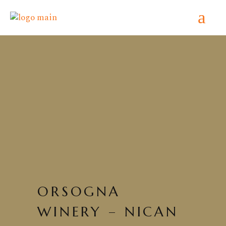
Home
/
ORSOGNA WINERY
/ ORSOGNA
WINERY – NICAN MONTEPULCIANO
D’ABRUZZO DOP 2011
ORSOGNA
WINERY – NICAN