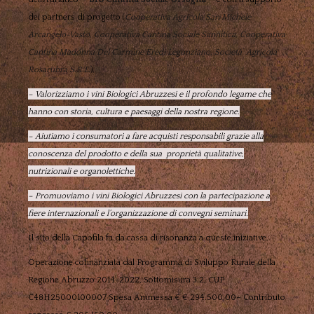
dei partners di progetto (
Cooperativa Agricola San Michele
Arcangelo-Vasto, Cooperativa Cantina Sociale Sannitica, Cooperativa
Cantina Madonna Del Carmine Eredi Legonziano, Società Agricola
Rosarubra S.R.L.
),
– Valorizziamo i vini Biologici Abruzzesi e il profondo legame che
hanno con storia, cultura e paesaggi della nostra regione.
– Aiutiamo i consumatori a fare acquisti responsabili grazie alla
conoscenza del prodotto e della sua proprietà qualitative,
nutrizionali e organolettiche.
– Promuoviamo i vini Biologici Abruzzesi con la partecipazione a
fiere internazionali e l’organizzazione di convegni seminari.
Il sito della Capofila fa da cassa di risonanza a queste iniziative.
Operazione cofinanziata dal Programma di Sviluppo Rurale della
Regione Abruzzo 2014-2022, Sottomisura 3.2, CUP
C48H25000100007 Spesa Ammessa € € 294.500,00– Contributo