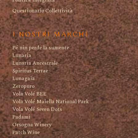
Politica Integrata
Questionario Collettività
I NOSTRI MARCHI
Pé nin perde la sumente
Lunaria
Lunaria Ancestrale
Spiritus Terrae
Lunagaia
Zeropuro
Vola Volé BEE
Vola Volé Maiella National Park
Vola Volé Seven Dots
Padami
Orsogna Winery
Patch Wine