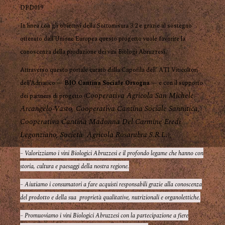
DPD019
In linea con gli obiettivi della Sottomisura 3.2 e grazie al sostegno
ottenuto dall’Unione Europea questo progetto vuole favorire la
conoscenza della produzione dei vini Biologi Abruzzesi.
Attraverso questo portale curato dalla Capofila dell’ ATI Viticoltori
dell’Adriatico —
BIO Cantina Sociale Orsogna
— e con il supporto
Cooperativa Agricola San Michele
dei partners di progetto (
Arcangelo-Vasto, Cooperativa Cantina Sociale Sannitica,
Cooperativa Cantina Madonna Del Carmine Eredi
Legonziano, Società Agricola Rosarubra S.R.L.
),
– Valorizziamo i vini Biologici Abruzzesi e il profondo legame che hanno con
storia, cultura e paesaggi della nostra regione.
– Aiutiamo i consumatori a fare acquisti responsabili grazie alla conoscenza
del prodotto e della sua proprietà qualitative, nutrizionali e organolettiche.
– Promuoviamo i vini Biologici Abruzzesi con la partecipazione a fiere