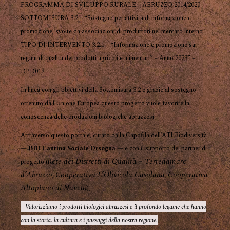
PROGRAMMA DI SVILUPPO RURALE – ABRUZZO 2014/2020
SOTTOMISURA 3.2 – “Sostegno per attività di informazione e
promozione, svolte da associazioni di produttori nel mercato interno
TIPO DI INTERVENTO 3.2.1 – “Informazione e promozione sui
regimi di qualità dei prodotti agricoli e alimentari” – Anno 2023” –
DPD019
In linea con gli obiettivi della Sottomisura 3.2 e grazie al sostegno
ottenuto dall’Unione Europea questo progetto vuole favorire la
conoscenza delle produzioni biologiche abruzzesi.
Attraverso questo portale, curato dalla Capofila dell’ATI Biodiversità
—
BIO Cantina Sociale Orsogna
— e con il supporto dei partner di
Rete dei Distretti di Qualità – Terredamare
progetto (
d’Abruzzo
Cooperativa L’Olivicola Casolana
Cooperativa
,
,
Altopiano di Navelli
),
– Valorizziamo i prodotti biologici abruzzesi e il profondo legame che hanno
con la storia, la cultura e i paesaggi della nostra regione.