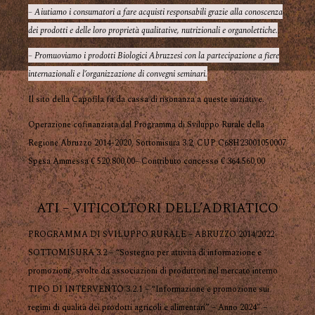
– Aiutiamo i consumatori a fare acquisti responsabili grazie alla conoscenza
dei prodotti e delle loro proprietà qualitative, nutrizionali e organolettiche.
– Promuoviamo i prodotti Biologici Abruzzesi con la partecipazione a fiere
internazionali e l’organizzazione di convegni seminari.
Il sito della Capofila fa da cassa di risonanza a queste iniziative.
Operazione cofinanziata dal Programma di Sviluppo Rurale della
Regione Abruzzo 2014-2020, Sottomisura 3.2, CUP C68H23001050007
Spesa Ammessa € 520.800,00– Contributo concesso € 364.560,00
ATI – VITICOLTORI DELL’ADRIATICO
PROGRAMMA DI SVILUPPO RURALE – ABRUZZO 2014/2022
SOTTOMISURA 3.2 – “Sostegno per attività di informazione e
promozione, svolte da associazioni di produttori nel mercato interno
TIPO DI INTERVENTO 3.2.1 – “Informazione e promozione sui
regimi di qualità dei prodotti agricoli e alimentari” – Anno 2024” –