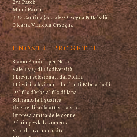
Eva Patch
Mami Patch
BIO Cantina {Sociale} Orsogna & Babalù
Olearia Vinicola Orsogna
I NOSTRI PROGETTI
Siamo Pionieri per Natura
Vale 1MQ di Biodiversità
I Lieviti selezionati dai Pollini
I Lieviti selezionati dai frutti Mbriachelli
Dal filo d’erba al filo di lana
Salviamo la ligustica!
Il seme di sulla attiva la vita
Impresa amica delle donne
Pé nin perde la sumente
Vini da uve appassite