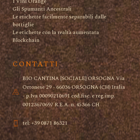
I Vini Orange
Gli Spumanti Ancestrali
Le etichette facilmente separabili dalle
bottiglie
Le etichette con la realtà aumentata
Blockchain
CONTATTI
BIO CANTINA {SOCIALE} ORSOGNA Via
Ortonese 29 - 66036 ORSOGNA (CH) Italia
- p.Iva 00090210691 cod.fisc. e reg.imp.
00123670697 R.E.A. n. 45366 CH
tel: +39 0871 86321