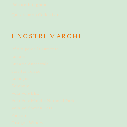
Politica Integrata
Questionario Collettività
I NOSTRI MARCHI
Pé nin perde la sumente
Lunaria
Lunaria Ancestrale
Spiritus Terrae
Lunagaia
Zeropuro
Vola Volé BEE
Vola Volé Maiella National Park
Vola Volé Seven Dots
Padami
Orsogna Winery