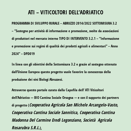
ATI – VITICOLTORI DELL’ADRIATICO
PROGRAMMA DI SVILUPPO RURALE – ABRUZZO 2014/2022 SOTTOMISURA 3.2
– “Sostegno per attività di informazione e promozione, svolte da associazioni
di produttori nel mercato interno TIPO DI INTERVENTO 3.2.1 – “Informazione
e promozione sui regimi di qualità dei prodotti agricoli e alimentari” – Anno
2024” – DPD019
In linea con gli obiettivi della Sottomisura 3.2 e grazie al sostegno ottenuto
dall’Unione Europea questo progetto vuole favorire la conoscenza della
produzione dei vini Biologi Abruzzesi.
Attraverso questo portale curato dalla Capofila dell’ ATI Viticoltori
dell’Adriatico —
BIO Cantina Sociale Orsogna
— e con il supporto dei partners
Cooperativa Agricola San Michele Arcangelo-Vasto,
di progetto (
Cooperativa Cantina Sociale Sannitica, Cooperativa Cantina
Madonna Del Carmine Eredi Legonziano, Società Agricola
Rosarubra S.R.L.
),