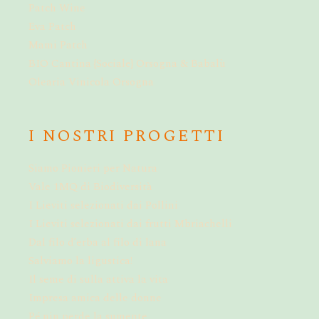
Patch Wine
Eva Patch
Mami Patch
BIO Cantina {Sociale} Orsogna & Babalù
Olearia Vinicola Orsogna
I NOSTRI PROGETTI
Siamo Pionieri per Natura
Vale 1MQ di Biodiversità
I Lieviti selezionati dai Pollini
I Lieviti selezionati dai frutti Mbriachelli
Dal filo d’erba al filo di lana
Salviamo la ligustica!
Il seme di sulla attiva la vita
Impresa amica delle donne
Pé nin perde la sumente