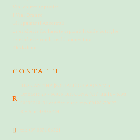
Vini da uve appassite
I Vini Orange
Gli Spumanti Ancestrali
Le etichette facilmente separabili dalle bottiglie
Le etichette con la realtà aumentata
Blockchain
CONTATTI
BIO CANTINA {SOCIALE} ORSOGNA Via
Ortonese 29 - 66036 ORSOGNA (CH) Italia - p.Iva
00090210691 cod.fisc. e reg.imp. 00123670697
R.E.A. n. 45366 CH
tel: +39 0871 86321