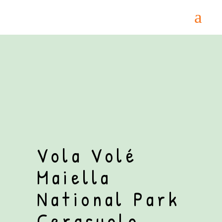
Home
/
BiodiversityFriend
/ Vola Volé Maiella
National Park Cerasuolo d’Abruzzo DOP
Vola Volé
Maiella
National Park
Cerasuolo