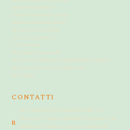
Salviamo la ligustica!
Il seme di sulla attiva la vita
Impresa amica delle donne
Pé nin perde la sumente
Vini da uve appassite
I Vini Orange
Gli Spumanti Ancestrali
Le etichette facilmente separabili dalle bottiglie
Le etichette con la realtà aumentata
Blockchain
CONTATTI
BIO CANTINA {SOCIALE} ORSOGNA Via
Ortonese 29 - 66036 ORSOGNA (CH) Italia - p.Iva
00090210691 cod.fisc. e reg.imp. 00123670697