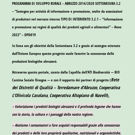
PROGRAMMA DI SVILUPPO RURALE – ABRUZZO 2014/2020 SOTTOMISURA 3.2
– “Sostegno per attività di informazione e promozione, svolte da associazioni
di produttori nel mercato interno TIPO DI INTERVENTO 3.2.1 – “Informazione
e promozione sui regimi di qualità dei prodotti agricoli e alimentari” – Anno
2023” – DPD019
In linea con gli obiettivi della Sottomisura 3.2 e grazie al sostegno ottenuto
dall’Unione Europea questo progetto vuole favorire la conoscenza delle
produzioni biologiche abruzzesi.
Attraverso questo portale, curato dalla Capofila dell’ATI Biodiversità —
BIO
Rete
Cantina Sociale Orsogna
— e con il supporto dei partner di progetto (
dei Distretti di Qualità – Terredamare d’Abruzzo
Cooperativa
,
L’Olivicola Casolana
Cooperativa Altopiano di Navelli
,
),
– Valorizziamo i prodotti biologici abruzzesi e il profondo legame che hanno
con la storia, la cultura e i paesaggi della nostra regione.
– Aiutiamo i consumatori a fare acquisti responsabili grazie alla conoscenza
dei prodotti e delle loro proprietà qualitative, nutrizionali e organolettiche.