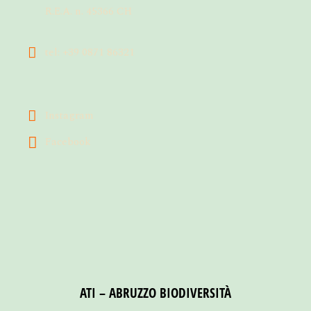
R.E.A. n. 45366 CH
tel: +39 0871 86321
Instagram
Facebook
ATI – ABRUZZO BIODIVERSITÀ