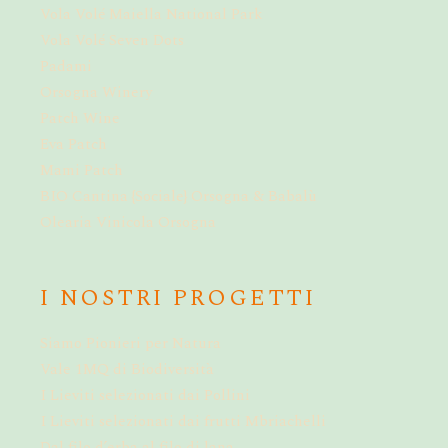
Vola Volé Maiella National Park
Vola Volé Seven Dots
Padami
Orsogna Winery
Patch Wine
Eva Patch
Mami Patch
BIO Cantina {Sociale} Orsogna & Babalù
Olearia Vinicola Orsogna
I NOSTRI PROGETTI
Siamo Pionieri per Natura
Vale 1MQ di Biodiversità
I Lieviti selezionati dai Pollini
I Lieviti selezionati dai frutti Mbriachelli
Dal filo d’erba al filo di lana