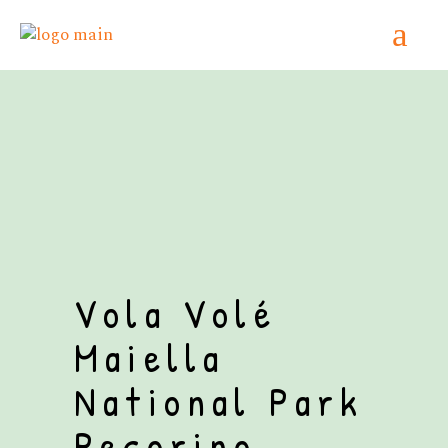
Home
/
Biologico
/ Vola Volé Maiella National
Park Pecorino
Vola Volé
Maiella
National Park
Pecorino