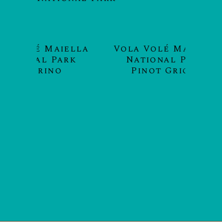
aiella
Vola Volé Maiella
Park
National Park
o
Pinot Grigio
Vola V
Nati
Cerasuo