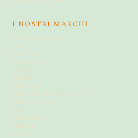
Questionario Collettività
I NOSTRI MARCHI
Pé nin perde la sumente
Lunaria
Lunaria Ancestrale
Spiritus Terrae
Lunagaia
Zeropuro
Vola Volé BEE
Vola Volé Maiella National Park
Vola Volé Seven Dots
Padami
Orsogna Winery
Patch Wine
Eva Patch