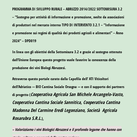
PROGRAMMA DI SVILUPPO RURALE – ABRUZZO 2014/2022 SOTTOMISURA 3.2
– “Sostegno per attività di informazione e promozione, svolte da associazioni
di produttori nel mercato interno TIPO DI INTERVENTO 3.2.1 – “Informazione
e promozione sui regimi di qualità dei prodotti agricoli e alimentari” – Anno
2024” – DPD019
In linea con gli obiettivi della Sottomisura 3.2 e grazie al sostegno ottenuto
dall’Unione Europea questo progetto vuole favorire la conoscenza della
produzione dei vini Biologi Abruzzesi.
Attraverso questo portale curato dalla Capofila dell’ ATI Viticoltori
dell’Adriatico —
BIO Cantina Sociale Orsogna
— e con il supporto dei partners
Cooperativa Agricola San Michele Arcangelo-Vasto,
di progetto (
Cooperativa Cantina Sociale Sannitica, Cooperativa Cantina
Madonna Del Carmine Eredi Legonziano, Società Agricola
Rosarubra S.R.L.
),
– Valorizziamo i vini Biologici Abruzzesi e il profondo legame che hanno con