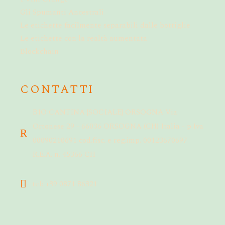
Gli Spumanti Ancestrali
Le etichette facilmente separabili dalle bottiglie
Le etichette con la realtà aumentata
Blockchain
CONTATTI
BIO CANTINA {SOCIALE} ORSOGNA Via
Ortonese 29 - 66036 ORSOGNA (CH) Italia - p.Iva
00090210691 cod.fisc. e reg.imp. 00123670697
R.E.A. n. 45366 CH
tel: +39 0871 86321