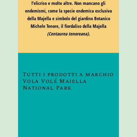
l’elicriso e molte altre. Non mancano gli
endemismi, come la specie endemica esclusiva
della Majella e simbolo del giardino Botanico
Michele Tenore, il fiordaliso della Majella
(Centaurea tenoreana).
Tutti i prodotti a marchio
Vola Volé Maiella
National Park