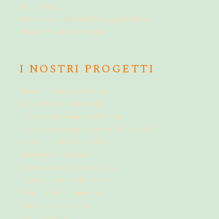
Mami Patch
BIO Cantina {Sociale} Orsogna & Babalù
Olearia Vinicola Orsogna
I NOSTRI PROGETTI
Siamo Pionieri per Natura
Vale 1MQ di Biodiversità
I Lieviti selezionati dai Pollini
I Lieviti selezionati dai frutti Mbriachelli
Dal filo d’erba al filo di lana
Salviamo la ligustica!
Il seme di sulla attiva la vita
Impresa amica delle donne
Pé nin perde la sumente
Vini da uve appassite
I Vini Orange