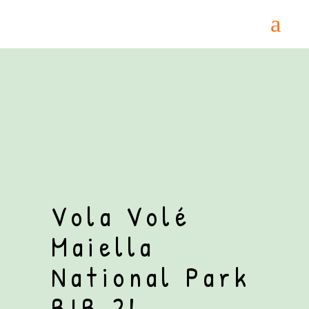
Home
/
Biologico
/ Vola Volé Maiella National
Park BIB 2L Montepulciano d’Abruzzo DOP
Vola Volé
Maiella
National Park
BIB 2L