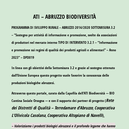
ATI – ABRUZZO BIODIVERSITÀ
PROGRAMMA DI SVILUPPO RURALE – ABRUZZO 2014/2020 SOTTOMISURA 3.2
– “Sostegno per attività di informazione e promozione, svolte da associazioni
di produttori nel mercato interno TIPO DI INTERVENTO 3.2.1 – “Informazione
e promozione sui regimi di qualità dei prodotti agricoli e alimentari” – Anno
2023” – DPD019
In linea con gli obiettivi della Sottomisura 3.2 e grazie al sostegno ottenuto
dall’Unione Europea questo progetto vuole favorire la conoscenza delle
produzioni biologiche abruzzesi.
Attraverso questo portale, curato dalla Capofila dell’ATI Biodiversità —
BIO
Rete
Cantina Sociale Orsogna
— e con il supporto dei partner di progetto (
dei Distretti di Qualità – Terredamare d’Abruzzo
Cooperativa
,
L’Olivicola Casolana
Cooperativa Altopiano di Navelli
,
),
– Valorizziamo i prodotti biologici abruzzesi e il profondo legame che hanno