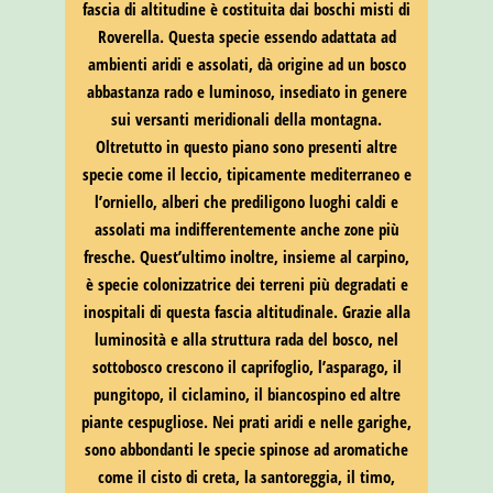
fascia di altitudine è costituita dai boschi misti di
Roverella. Questa specie essendo adattata ad
ambienti aridi e assolati, dà origine ad un bosco
abbastanza rado e luminoso, insediato in genere
sui versanti meridionali della montagna.
Oltretutto in questo piano sono presenti altre
specie come il leccio, tipicamente mediterraneo e
l’orniello, alberi che prediligono luoghi caldi e
assolati ma indifferentemente anche zone più
fresche. Quest’ultimo inoltre, insieme al carpino,
è specie colonizzatrice dei terreni più degradati e
inospitali di questa fascia altitudinale. Grazie alla
luminosità e alla struttura rada del bosco, nel
sottobosco crescono il caprifoglio, l’asparago, il
pungitopo, il ciclamino, il biancospino ed altre
piante cespugliose. Nei prati aridi e nelle garighe,
sono abbondanti le specie spinose ad aromatiche
come il cisto di creta, la santoreggia, il timo,