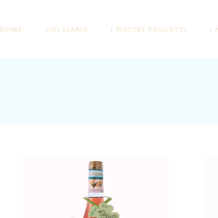
HOME
CHI SIAMO
I NOSTRI PROGETTI
I
La Storia Di BIO Cantina {Sociale} Orsogna
Siamo Pionieri Per Natura
Le Certificazioni
Vale 1MQ Di Biodiversità
La Vivificazione Dei Vigneti
I Vini Orange
La Biodinamica E I Vini Certificati Demeter
Vini Da Uve Appassite
Prodotti Storici
Gli Spumanti Ancestrali
Appuntamenti
I Lieviti Selezionati Dai Po
Rassegna Stampa
Salviamo La Ligustica!
Dicono Di Noi
I Lieviti Selezionati Dai F