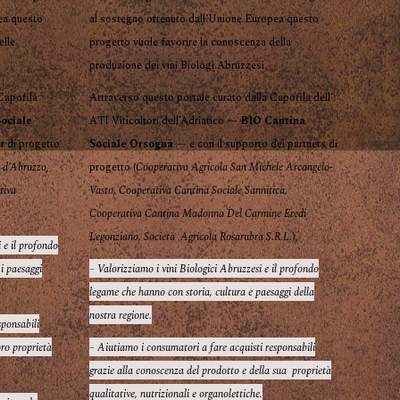
ea questo
al sostegno ottenuto dall’Unione Europea questo
elle
progetto vuole favorire la conoscenza della
produzione dei vini Biologi Abruzzesi.
 Capofila
Attraverso questo portale curato dalla Capofila dell’
ociale
ATI Viticoltori dell’Adriatico —
BIO Cantina
r di progetto
Sociale Orsogna
— e con il supporto dei partners di
e d’Abruzzo
,
progetto (
Cooperativa Agricola San Michele Arcangelo-
tiva
Vasto, Cooperativa Cantina Sociale Sannitica,
Cooperativa Cantina Madonna Del Carmine Eredi
Legonziano, Società Agricola Rosarubra S.R.L.
),
 e il profondo
 i paesaggi
– Valorizziamo i vini Biologici Abruzzesi e il profondo
legame che hanno con storia, cultura e paesaggi della
nostra regione.
sponsabili
oro proprietà
– Aiutiamo i consumatori a fare acquisti responsabili
grazie alla conoscenza del prodotto e della sua proprietà
qualitative, nutrizionali e organolettiche.