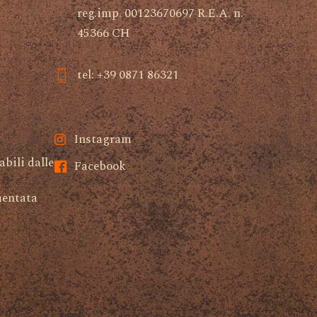
reg.imp. 00123670697 R.E.A. n.
45366 CH
tel: +39 0871 86321
Instagram
abili dalle
Facebook
mentata