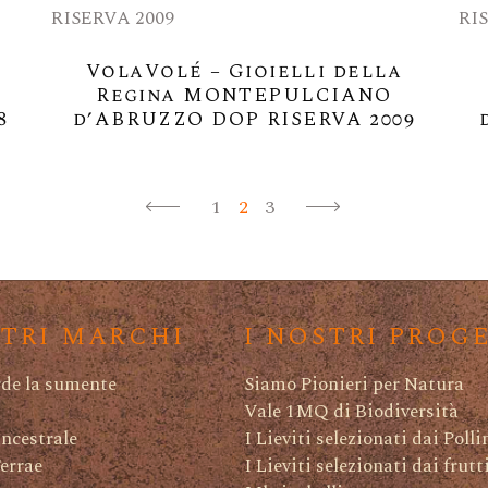
VolaVolé – Gioielli della
Regina MONTEPULCIANO
8
d’ABRUZZO DOP RISERVA 2009
1
2
3
STRI MARCHI
I NOSTRI PROG
rde la sumente
Siamo Pionieri per Natura
Vale 1MQ di Biodiversità
ncestrale
I Lieviti selezionati dai Polli
Terrae
I Lieviti selezionati dai frutt