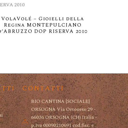
VolaVolé – Gioielli della
Regina MONTEPULCIANO
d’ABRUZZO DOP RISERVA 2010
ETTI
CONTATTI
BIO CANTINA {SOCIALE}
ORSOGNA Via Ortonese 29 -
ni
66036 ORSOGNA (CH) Italia -
i
p.Iva 00090210691 cod.fisc. e