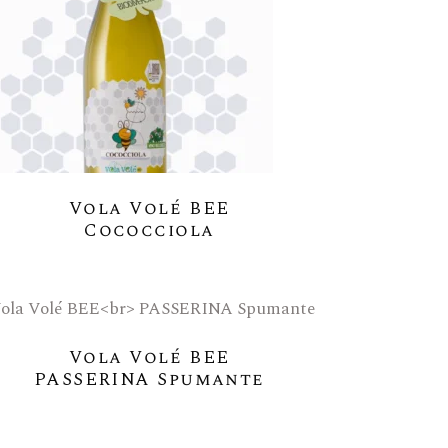
Vita
 Lana
e
e Api Amiche Della Biodiversità
Vola Volé BEE
parabili Dalle Bottiglie
Cococciola
Vola Volé BEE
PASSERINA Spumante