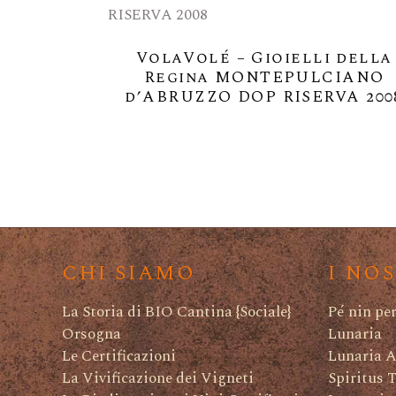
VolaVolé – Gioielli della
Regina MONTEPULCIANO
d’ABRUZZO DOP RISERVA 200
CHI SIAMO
I NO
La Storia di BIO Cantina {Sociale}
Pé nin pe
Orsogna
Lunaria
Le Certificazioni
Lunaria A
La Vivificazione dei Vigneti
Spiritus 