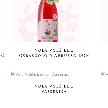
Il Seme Di Sulla Attiva La 
Pé Nin Perde La Sumente
Dal Filo D’erba Al Filo Di
Impresa Amica Delle Donn
Le Etichette Vola Volé – L
Vola Volé BEE
Le Etichette Facilmente Se
ZO
Cerasuolo d’Abruzzo DOP
Blockchain
Vola Volé BEE
Passerina