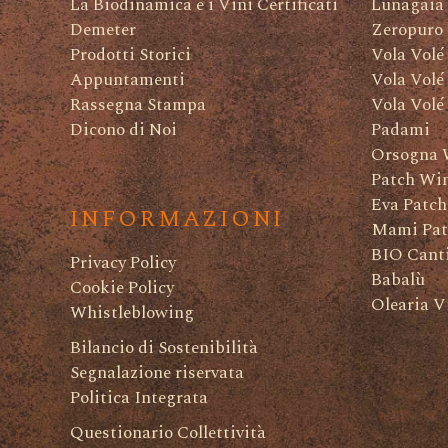
La Biodinamica e i Vini Certificati
Lunagaia
Demeter
Zeropuro
Prodotti Storici
Vola Volé
Appuntamenti
Vola Volé
Rassegna Stampa
Vola Volé
Dicono di Noi
Padami
Orsogna 
Patch Wi
Eva Patch
INFORMAZIONI
Mami Pat
BIO Canti
Privacy Policy
Babalù
Cookie Policy
Olearia V
Whistleblowing
Bilancio di Sostenibilità
Segnalazione riservata
Politica Integrata
Questionario Collettività