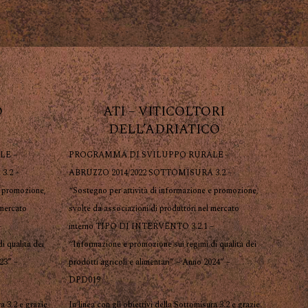
O
ATI – VITICOLTORI
DELL’ADRIATICO
LE –
PROGRAMMA DI SVILUPPO RURALE –
3.2 –
ABRUZZO 2014/2022 SOTTOMISURA 3.2 –
e promozione,
“Sostegno per attività di informazione e promozione,
 mercato
svolte da associazioni di produttori nel mercato
–
interno TIPO DI INTERVENTO 3.2.1 –
i qualità dei
“Informazione e promozione sui regimi di qualità dei
023” –
prodotti agricoli e alimentari” – Anno 2024” –
DPD019
ra 3.2 e grazie
In linea con gli obiettivi della Sottomisura 3.2 e grazie