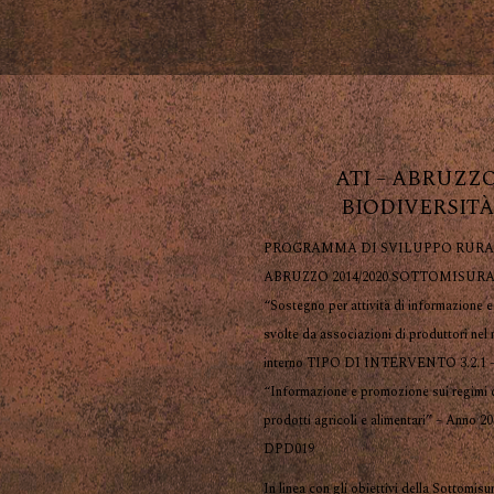
ATI – ABRUZZ
BIODIVERSITÀ
PROGRAMMA DI SVILUPPO RURA
ABRUZZO 2014/2020 SOTTOMISURA 
“Sostegno per attività di informazione 
svolte da associazioni di produttori nel
interno TIPO DI INTERVENTO 3.2.1 
“Informazione e promozione sui regimi d
prodotti agricoli e alimentari” – Anno 2
DPD019
In linea con gli obiettivi della Sottomisu