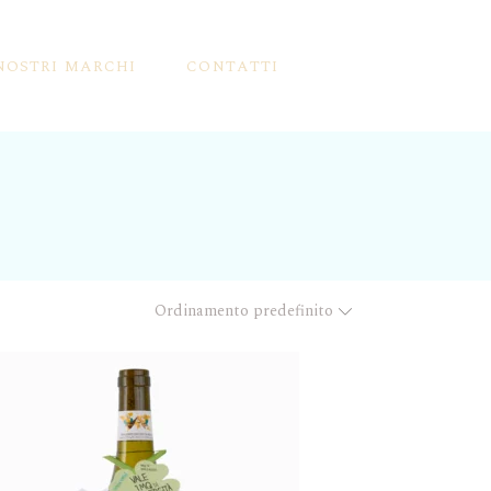
 NOSTRI MARCHI
CONTATTI
Ordinamento predefinito
llini
rutti Mbriachelli