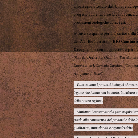
al sostegno ottenuto dall’Unione Europ
progetto vuole favorire la conoscenza d
produzioni biologiche abruzzesi.
Attraverso questo portale, curato dalla
dell’ATI Biodiversità —
BIO Cantina S
Orsogna
— e con il supporto dei partne
(
Rete dei Distretti di Qualità – Terredamar
Cooperativa L’Olivicola Casolana
,
Coopera
Altopiano di Navelli
),
– Valorizziamo i prodotti biologici abruzzesi
legame che hanno con la storia, la cultura e
della nostra regione.
– Aiutiamo i consumatori a fare acquisti re
grazie alla conoscenza dei prodotti e delle l
qualitative, nutrizionali e organolettiche.