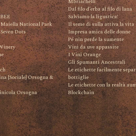
Mbriachelli
Dal filo d’erba al filo di lana
 BEE
Salviamo la ligustica!
 Maiella National Park
Il seme di sulla attiva la vita
 Seven Dots
Impresa amica delle donne
Pé nin perde la sumente
Winery
Vini da uve appassite
ne
I Vini Orange
Gli Spumanti Ancestrali
ch
Le etichette facilmente separ
na {Sociale} Orsogna &
bottiglie
Le etichette con la realtà au
inicola Orsogna
Blockchain